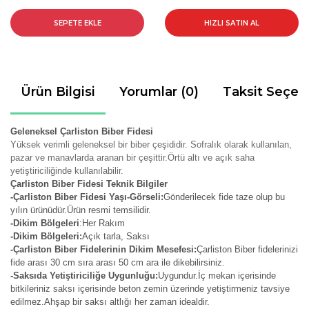
SEPETE EKLE
HIZLI SATIN AL
Ürün Bilgisi
Yorumlar (0)
Taksit Seçen
Geleneksel Çarliston Biber Fidesi
Yüksek verimli geleneksel bir biber çeşididir. Sofralık olarak kullanılan,
pazar ve manavlarda aranan bir çeşittir.Örtü altı ve açık saha
yetiştiriciliğinde kullanılabilir.
Çarliston Biber Fidesi Teknik Bilgiler
-Çarliston Biber Fidesi Yaşı-Görseli:
Gönderilecek fide taze olup bu
yılın ürünüdür.Ürün resmi temsilidir.
-Dikim Bölgeleri
:Her Rakım
-Dikim Bölgeleri:
Açık tarla, Saksı
-Çarliston Biber Fidelerinin Dikim Mesefesi:
Çarliston Biber fidelerinizi
fide arası 30 cm sıra arası 50 cm ara ile dikebilirsiniz.
-Saksıda Yetiştiriciliğe Uygunluğu:
Uygundur.İç mekan içerisinde
bitkileriniz saksı içerisinde beton zemin üzerinde yetiştirmeniz tavsiye
edilmez.Ahşap bir saksı altlığı her zaman idealdir.