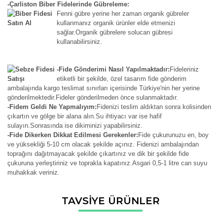
-Çarliston Biber Fidelerinde Gübreleme:
Fenni gübre yerine her zaman organik gübreler
kullanmanız organik ürünler elde etmenizi
sağlar.Organik gübrelere solucan gübresi
kullanabilirsiniz.
-Fide Gönderimi Nasıl Yapılmaktadır:
Fideleriniz
etiketli bir şekilde, özel tasarım fide gönderim
ambalajında kargo teslimat sınırları içerisinde Türkiye'nin her yerine
gönderilmektedir.Fideler gönderilmeden önce sulanmaktadır.
-Fidem Geldi Ne Yapmalıyım:
Fidenizi teslim aldıktan sonra kolisinden
çıkartın ve gölge bir alana alın.Su ihtiyacı var ise hafif
sulayın.Sonrasında ise dikiminizi yapabilirsiniz.
-Fide Dikerken Dikkat Edilmesi Gerekenler:
Fide çukurunuzu en, boy
ve yüksekliği 5-10 cm olacak şekilde açınız. Fidenizi ambalajından
toprağını dağıtmayacak şekilde çıkartınız ve dik bir şekilde fide
çukuruna yerleştiriniz ve toprakla kapatınız.Asgari 0,5-1 litre can suyu
muhakkak veriniz.
Bu ürünün fiyat bilgisi, resim, ürün açıklamalarında ve diğer
TAVSİYE ÜRÜNLER
konularda yetersiz gördüğünüz noktaları öneri formunu
Bu ürüne ilk yorumu siz yapın!
kullanarak tarafımıza iletebilirsiniz.