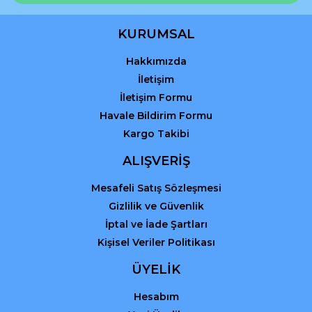
Ürün bilgilerinde hatalar bulunuyor.
Ürün fiyatı diğer sitelerden daha pahalı.
KURUMSAL
Bu ürüne benzer farklı alternatifler olmalı.
Hakkımızda
İletişim
İletişim Formu
Havale Bildirim Formu
Kargo Takibi
Gönder
ALIŞVERİŞ
Mesafeli Satış Sözleşmesi
Gizlilik ve Güvenlik
İptal ve İade Şartları
Kişisel Veriler Politikası
ÜYELİK
Hesabım