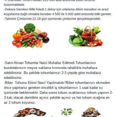
-1 Gramdaki Tohum Miktarı:120-180 adet arasında Biber tohumu
bulunmaktadır.
-Dekara Gereken Bitki Adedi:1 dekar için ortalama dikim mesafesi ve arazi
koşullarına bağlı olmakla beraber 4.500 ile 5.000 adet arasında bitki gerekir.
-Tahmini Çimlenme:12-18 gün içerisinde çimlenme gerçekleşecektir.
-Satın Alınan Tohumlar Nasıl Muhafaz Edilmeli:Tohumlarınızı
buzdolabınızın meyve saklama kısmında rahatlıkla muhafaza
edebilirsiniz. Bu şekilde tohumlarınızı 2-3 çeşide göre muhafaza
edebilirsiniz.
-Biber Tohumu Ekimi Nasıl Yapılmalıdır?Biber tohumlarınızı ekmeden
önce yapmanız gereken öncelikli iş tohumlarınızı 1 saat kadar su
içerisinde bekletmektir. Daha sonra tohum ocaklarınızı tohum çapının 2-
3 katı olacak derinlikte açınız şekilde açınız ve her tohum ocağına en
az 2 tohum koyunuz.