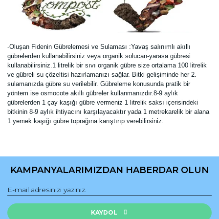
-Oluşan Fidenin Gübrelemesi ve Sulaması :Yavaş salınımlı akıllı
gübrelerden kullanabilirsiniz veya organik solucan-yarasa gübresi
kullanabilirsiniz.1 litrelik bir sıvı organik gübre size ortalama 100 litrelik
ve gübreli su çözeltisi hazırlamanızı sağlar. Bitki gelişiminde her 2.
sulamanızda gübre su verilebilir. Gübreleme konusunda pratik bir
yöntem ise osmocote akıllı gübreler kullanmanızdır.8-9 aylık
gübrelerden 1 çay kaşığı gübre vermeniz 1 litrelik saksı içerisindeki
bitkinin 8-9 aylık ihtiyacını karşılayacaktır yada 1 metrekarelik bir alana
1 yemek kaşığı gübre toprağına karıştırıp verebilirsiniz.
Bu ürünün fiyat bilgisi, resim, ürün açıklamalarında ve diğer
konularda yetersiz gördüğünüz noktaları öneri formunu
Bu ürüne ilk yorumu siz yapın!
kullanarak tarafımıza iletebilirsiniz.
KAMPANYALARIMIZDAN HABERDAR OLUN
Görüş ve önerileriniz için teşekkür ederiz.
Yorum Yaz
Ürün resmi kalitesiz, bozuk veya görüntülenemiyor.
Ürün açıklamasında eksik bilgiler bulunuyor.
KAYDOL