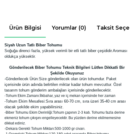
Ürün Bilgisi
Yorumlar (0)
Taksit Seçen
Siyah Uzun Tatlı Biber Tohumu
Soğuğa direnci fazla, yüksek verimli bir etli tatlı
biber çeşididir.Aroması
oldukça yüksektir.
Gönderilecek Biber Tohumu Teknik Bilgileri Lütfen Dikkatli Bir
Şekilde Okuyunuz
-
Gönderilecek Ürün:Size gönderilecek olan ürün tohumdur. Paket
içerisinde ürün adında belirtilen miktar kadar tohum mevcuttur. Özel
tasarım tohum gönderim ambalajları içerisinde gönderilecektir.
-Tohum Ekim Zamanı:İlkbahar, yaz ve iç mekan içerisinde her zaman
-Tohum Ekim Mesafesi:Sıra arası 60-70 cm, sıra üzeri 35-40 cm arası
olacak şekilde ekim yapabilirsiniz.
-Biber Tohumu Ekim Derinliği:Tohum çapının 2-3 katı. Tohumu fazla derine
ekmeniz tohum çıkışını engelleyecektir. Bu yüzden derine ekilmemesine
dikkat ediniz.
-Dekara Gerekli Tohum Miktarı:500-1000 gr civarı.