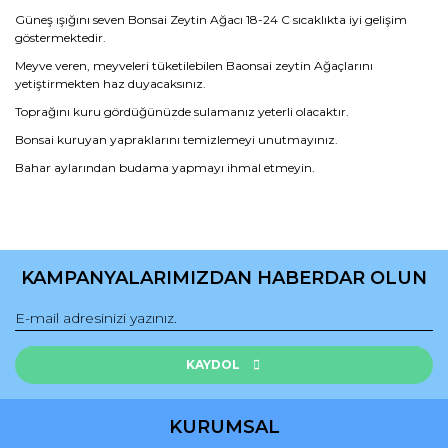
Güneş ışığını seven Bonsai Zeytin Ağacı 18-24 C sıcaklıkta iyi gelişim
göstermektedir.
Meyve veren, meyveleri tüketilebilen Baonsai zeytin Ağaçlarını
yetiştirmekten haz duyacaksınız.
Toprağını kuru gördüğünüzde sulamanız yeterli olacaktır.
Bonsai kuruyan yapraklarını temizlemeyi unutmayınız.
Bahar aylarından budama yapmayı ihmal etmeyin.
Bu ürünün fiyat bilgisi, resim, ürün açıklamalarında ve diğer
konularda yetersiz gördüğünüz noktaları öneri formunu
Bu ürüne ilk yorumu siz yapın!
kullanarak tarafımıza iletebilirsiniz.
KAMPANYALARIMIZDAN HABERDAR OLUN
Görüş ve önerileriniz için teşekkür ederiz.
Yorum Yaz
Ürün resmi kalitesiz, bozuk veya görüntülenemiyor.
Ürün açıklamasında eksik bilgiler bulunuyor.
KAYDOL
Ürün bilgilerinde hatalar bulunuyor.
Ürün fiyatı diğer sitelerden daha pahalı.
KURUMSAL
Bu ürüne benzer farklı alternatifler olmalı.