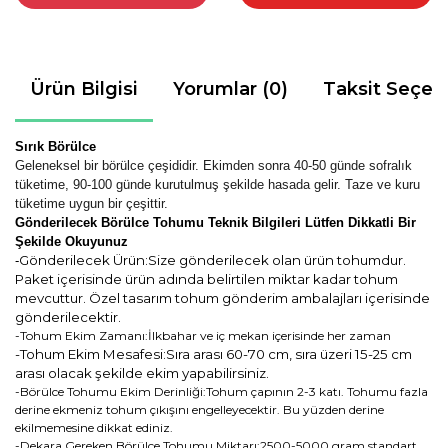
Ürün Bilgisi
Yorumlar (0)
Taksit Seçen
Sırık Börülce
Geleneksel bir börülce çeşididir. Ekimden sonra 40-50 günde sofralık
tüketime, 90-100 günde kurutulmuş şekilde hasada gelir. Taze ve kuru
tüketime uygun bir çeşittir.
Gönderilecek Börülce Tohumu Teknik Bilgileri Lütfen Dikkatli Bir
Şekilde Okuyunuz
Gönderilecek Ürün:Size gönderilecek olan ürün tohumdur.
-
Paket içerisinde ürün adında belirtilen miktar kadar tohum
mevcuttur. Özel tasarım tohum gönderim ambalajları içerisinde
gönderilecektir.
-Tohum Ekim Zamanı:İlkbahar ve iç mekan içerisinde her zaman
-Tohum Ekim Mesafesi:Sıra arası 60-70 cm, sıra üzeri 15-25 cm
arası olacak şekilde ekim yapabilirsiniz.
-Börülce Tohumu Ekim Derinliği:Tohum çapının 2-3 katı. Tohumu fazla
derine ekmeniz tohum çıkışını engelleyecektir. Bu yüzden derine
ekilmemesine dikkat ediniz.
-Dekara Gereken Börülce Tohumu Miktarı:2500-5000 gram standart