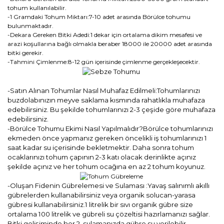
tohum kullanılabilir.
-1 Gramdaki Tohum Miktarı:7-10 adet arasında Börülce tohumu
bulunmaktadır.
-Dekara Gereken Bitki Adedi:1 dekar için ortalama dikim mesafesi ve
arazi koşullarına bağlı olmakla beraber 18000 ile 20000 adet arasında
bitki gerekir.
-Tahmini Çimlenme:8-12 gün içerisinde çimlenme gerçekleşecektir.
-Satın Alınan Tohumlar Nasıl Muhafaz Edilmeli:Tohumlarınızı
buzdolabınızın meyve saklama kısmında rahatlıkla muhafaza
edebilirsiniz. Bu şekilde tohumlarınızı 2-3 çeşide göre muhafaza
edebilirsiniz.
-Börülce Tohumu Ekimi Nasıl Yapılmalıdır?Börülce tohumlarınızı
ekmeden önce yapmanız gereken öncelikli iş tohumlarınızı 1
saat kadar su içerisinde bekletmektir. Daha sonra tohum
ocaklarınızı tohum çapının 2-3 katı olacak derinlikte açınız
şekilde açınız ve her tohum ocağına en az 2 tohum koyunuz.
-Oluşan Fidenin Gübrelemesi ve Sulaması :Yavaş salınımlı akıllı
gübrelerden kullanabilirsiniz veya organik solucan-yarasa
gübresi kullanabilirsiniz.1 litrelik bir sıvı organik gübre size
ortalama 100 litrelik ve gübreli su çözeltisi hazırlamanızı sağlar.
Bitki gelişiminde her 2. sulamanızda gübre su verilebilir.