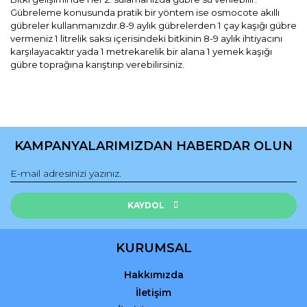
Gübreleme konusunda pratik bir yöntem ise osmocote akıllı
gübreler kullanmanızdır.8-9 aylık gübrelerden 1 çay kaşığı gübre
vermeniz 1 litrelik saksı içerisindeki bitkinin 8-9 aylık ihtiyacını
karşılayacaktır yada 1 metrekarelik bir alana 1 yemek kaşığı
gübre toprağına karıştırıp verebilirsiniz.
Bu ürünün fiyat bilgisi, resim, ürün açıklamalarında ve diğer
konularda yetersiz gördüğünüz noktaları öneri formunu
Bu ürüne ilk yorumu siz yapın!
kullanarak tarafımıza iletebilirsiniz.
KAMPANYALARIMIZDAN HABERDAR OLUN
Görüş ve önerileriniz için teşekkür ederiz.
Yorum Yaz
Ürün resmi kalitesiz, bozuk veya görüntülenemiyor.
Ürün açıklamasında eksik bilgiler bulunuyor.
KAYDOL
Ürün bilgilerinde hatalar bulunuyor.
Ürün fiyatı diğer sitelerden daha pahalı.
KURUMSAL
Bu ürüne benzer farklı alternatifler olmalı.
Hakkımızda
İletişim