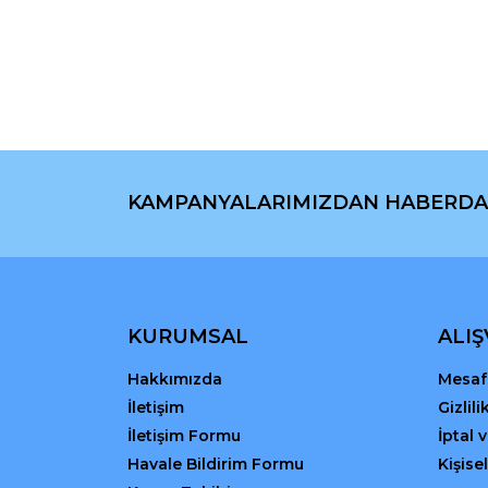
Ürün resmi kalitesiz, bozuk veya görüntülenemiyo
Ürün açıklamasında eksik bilgiler bulunuyor.
Ürün bilgilerinde hatalar bulunuyor.
Ürün fiyatı diğer sitelerden daha pahalı.
Bu ürüne benzer farklı alternatifler olmalı.
KAMPANYALARIMIZDAN HABERDA
KURUMSAL
ALIŞ
Hakkımızda
Mesafe
İletişim
Gizlil
İletişim Formu
İptal 
Havale Bildirim Formu
Kişisel