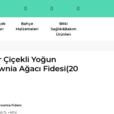
çek
Bahçe
Bitki
rı
Malzemeleri
Sağlık&Bakım
Ürünleri
 Çiçekli Yoğun
wnia Ağacı Fidesi(20
lownia Fidanı
45 TL + KDV