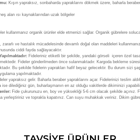
umu:
Kışın yapraksız, sonbaharda yapraklarını dökmek üzere, baharla beraber
neş alan ısı kaynaklarından uzak bölgeler
er kullanmanız organik ürünler elde etmenizi sağlar. Organik gübrelere solucan
in, zararlı ve hastalık mücadelesinde devamlı doğal olan maddeleri kullanmanız
nusunda ciddi fayda sağlayacaktır.
 Yapılmaktadır:
Fideleriniz etiketli bir şekilde, yandaki görseli içeren özel tas
rilmektedir. Fideler gönderilmeden önce sulanmaktadır. Kargoda bekleme süre
adır. Bu şekilde fidelerin yaprakları hafif beyaz gelecektir. Bu durum sizi şa
 uygulama yapılmaktadır.
deler yapraksız gelir. Baharla beraber yapraklarını açar. Fidelerinizi teslim ald
a ise dilediğiniz gün, buharlaşmanın en az olduğu vakitlerde dikiminizi yapabili
enler:
Fide çukurunuzu en, boy ve yüksekliği 5-6 cm olacak şekilde açınız. F
una yerleştiriniz ve toprakla kapatınız. Can suyu muhakkak veriniz. Dikim gübres
da ve diğer konularda yetersiz gördüğünüz noktaları öneri formunu kullana
TAVSİYE ÜRÜNLER