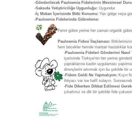
-Gönderilecek Paulownia Fidelerinin Mevsimsel Dur
-Saksıda Yetiştiriciliğe Uygunluğu:
Uygundur.
-İç Mekan İçerisinde Bitki Konumu:
Yarı gölge veya gü
-Paulownia Fidelerinde Gübreleme:
Fenni gübre yerine her zaman organik gübrel
Paulownia Fidesi İlaçlaması:
Bitkileriniz
hem böcekler hemde mantari hastalıklar ko
-Paulownia Fideleri Gönderimi Nasıl
içerisinde Türkiye'nin her yerine gönde
yapraklarına kaolin uygulaması yapılmakt
dirençlerini artırmak için bu şekilde bir
-Fidem Geldi Ne Yapmalıyım:
Kışın fi
ihtiyacı var ise hafif sulayın. Sonrasınd
-Fide Dikerken Dikkat Edilmesi Gerek
çıkartınız ve dik bir şekilde fide çukur
Bu ürünün fiyat bilgisi, resim, ürün açıklamaların
Görüş ve önerileriniz için teşekkür ederiz.