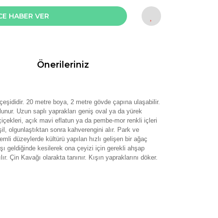
CE HABER VER
Önerileriniz
çeşididir.
20 metre boya, 2 metre gövde çapına ulaşabilir.
lunur.
Uzun saplı yaprakları geniş oval ya da yürek
içekleri, açık mavi eflatun ya da pembe-mor renkli içleri
l, olgunlaştıktan sonra kahverengini alır.
Park ve
mli düzeylerde kültürü yapılan hızlı gelişen bir ağaç
 geldiğinde kesilerek ona çeyizi için gerekli ahşap
ır. Çin Kavağı olarakta tanınır.
Kışın yapraklarını döker.