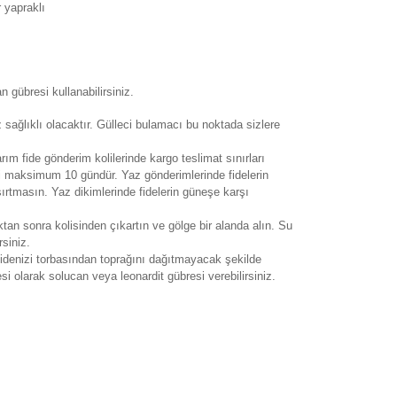
 yapraklı
 gübresi kullanabilirsiniz.
 sağlıklı olacaktır. Gülleci bulamacı bu noktada sizlere
arım fide gönderim kolilerinde kargo teslimat sınırları
si maksimum 10 gündür. Yaz gönderimlerinde fidelerin
şırtmasın. Yaz dikimlerinde fidelerin güneşe karşı
ıktan sonra kolisinden çıkartın ve gölge bir alanda alın. Su
rsiniz.
idenizi torbasından toprağını dağıtmayacak şekilde
i olarak solucan veya leonardit gübresi verebilirsiniz.
rak tarafımıza iletebilirsiniz.