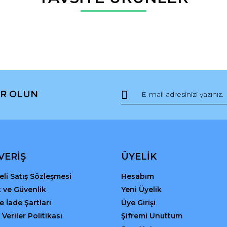
Bu ürüne ilk yorumu siz yapın!
r.
Yorum Yaz
R OLUN
Gönder
VERİŞ
ÜYELİK
li Satış Sözleşmesi
Hesabım
ik ve Güvenlik
Yeni Üyelik
ve İade Şartları
Üye Girişi
 Veriler Politikası
Şifremi Unuttum