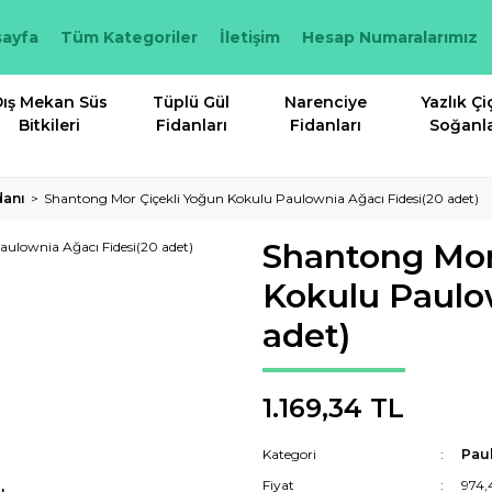
ayfa
Tüm Kategoriler
İletişim
Hesap Numaralarımız
ış Mekan Süs
Tüplü Gül
Narenciye
Yazlık Çi
Bitkileri
Fidanları
Fidanları
Soğanla
danı
Shantong Mor Çiçekli Yoğun Kokulu Paulownia Ağacı Fidesi(20 adet)
Shantong Mor
Kokulu Paulo
adet)
1.169,34 TL
Kategori
Pau
Fiyat
974,