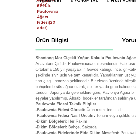
TAVSİYE ET
YORUM YAZ
FİYAT ALARM
Ürün Bilgisi
Yoru
Shantong Mor Çiçekli Yoğun Kokulu Paulownia Ağacı
Anavatanı Çin´dir. Paulowniaceae ailesindendir.
Habitusu 
Ortalama 150 yıl yaşayabilir.
Gövde kabuğu ince, gri-kahv
şeklinde sivri uçlu ve tam kenarlıdır. Yapraklarının üst yü
sarı çizgili borazan şeklindedir. Bir eksen üzerinde bileşi
bahçelerde süs ağacı olarak, soliter ya da grup halinde k
türüdür. Japonya´da geleneklere göre, Pavlonya Ağacı bir
eşyalar yapılırmış. Ahşabı böcekler tarafından saldırıya u
Paulownia Fidesi Teknik Bilgiler
-Paulownia Fidesi Görseli:
Ürün resmi temsilidir.
-Paulownia Fidesi Nasıl Üretilir:
Tohum veya çelikle üre
-Dikim Bölgeleri
: Her Rakım
-Dikim Bölgeleri:
Bahçe, Saksıda
-Paulownia Fidelerinde Fide Dikim Mesefesi:
Paulownia