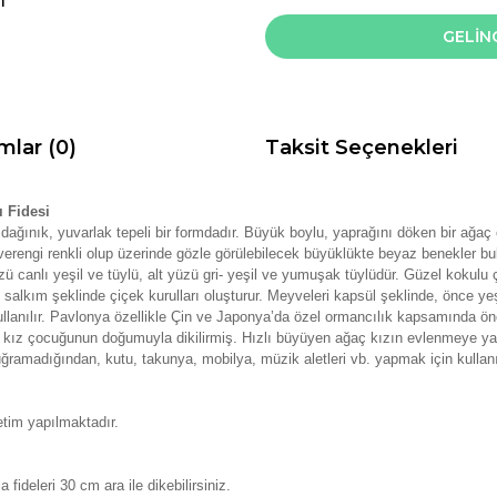
I
GELİN
mlar (0)
Taksit Seçenekleri
 Fidesi
dağınık, yuvarlak tepeli bir formdadır. Büyük boylu, yaprağını döken bir ağaç 
erengi renkli olup üzerinde gözle görülebilecek büyüklükte beyaz benekler bu
zü canlı yeşil ve tüylü, alt yüzü gri- yeşil ve yumuşak tüylüdür.
Güzel kokulu ç
k salkım şeklinde çiçek kurulları oluşturur.
Meyveleri kapsül şeklinde, önce yeşi
ullanılır. Pavlonya özellikle Çin ve Japonya’da özel ormancılık kapsamında öne
 kız çocuğunun doğumuyla dikilirmiş. Hızlı büyüyen ağaç kızın evlenmeye yaşı
ğramadığından, kutu, takunya, mobilya, müzik aletleri vb. yapmak için kullanıl
tim yapılmaktadır.
 fideleri 30 cm ara ile dikebilirsiniz.