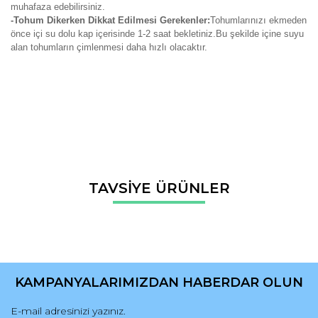
muhafaza edebilirsiniz.
-Tohum Dikerken Dikkat Edilmesi Gerekenler:
Tohumlarınızı ekmeden
önce içi su dolu kap içerisinde 1-2 saat bekletiniz.Bu şekilde içine suyu
alan tohumların çimlenmesi daha hızlı olacaktır.
Bu ürünün fiyat bilgisi, resim, ürün açıklamalarında ve diğer
TAVSİYE ÜRÜNLER
konularda yetersiz gördüğünüz noktaları öneri formunu
Bu ürüne ilk yorumu siz yapın!
kullanarak tarafımıza iletebilirsiniz.
Görüş ve önerileriniz için teşekkür ederiz.
Yorum Yaz
Ürün resmi kalitesiz, bozuk veya görüntülenemiyor.
Ürün açıklamasında eksik bilgiler bulunuyor.
KAMPANYALARIMIZDAN HABERDAR OLUN
Ürün bilgilerinde hatalar bulunuyor.