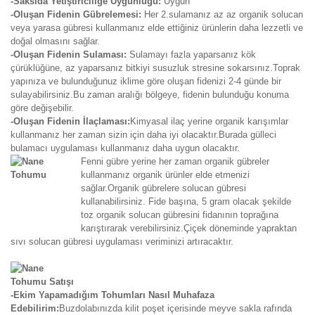
-Saksıda Yetiştiriciliğe Uygunluğu:
Uygun
-Oluşan Fidenin Gübrelemesi:
Her 2.sulamanız az az organik solucan
veya yarasa gübresi kullanmanız elde ettiğiniz ürünlerin daha lezzetli ve
doğal olmasını sağlar.
-Oluşan Fidenin Sulaması:
Sulamayı fazla yaparsanız kök
çürüklüğüne, az yaparsanız bitkiyi susuzluk stresine sokarsınız.Toprak
yapınıza ve bulunduğunuz iklime göre oluşan fidenizi 2-4 günde bir
sulayabilirsiniz.Bu zaman aralığı bölgeye, fidenin bulunduğu konuma
göre değişebilir.
-Oluşan Fidenin İlaçlaması:
Kimyasal ilaç yerine organik karışımlar
kullanmanız her zaman sizin için daha iyi olacaktır.Burada gülleci
bulamacı uygulaması kullanmanız daha uygun olacaktır.
Fenni gübre yerine her zaman organik gübreler
kullanmanız organik ürünler elde etmenizi
sağlar.Organik gübrelere solucan gübresi
kullanabilirsiniz. Fide başına, 5 gram olacak şekilde
toz organik solucan gübresini fidanının toprağına
karıştırarak verebilirsiniz.Çiçek döneminde yapraktan
sıvı solucan gübresi uygulaması veriminizi artıracaktır.
-Ekim Yapamadığım Tohumları Nasıl Muhafaza
Edebilirim:
Buzdolabınızda kilit poşet içerisinde meyve sakla rafında