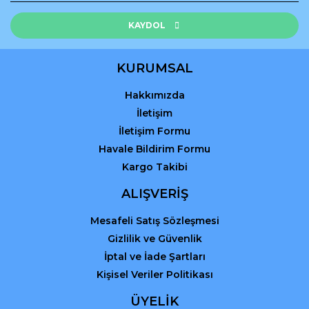
Ürün fiyatı diğer sitelerden daha pahalı.
Bu ürüne benzer farklı alternatifler olmalı.
KAYDOL
KURUMSAL
Hakkımızda
Gönder
İletişim
İletişim Formu
Havale Bildirim Formu
Kargo Takibi
ALIŞVERİŞ
Mesafeli Satış Sözleşmesi
Gizlilik ve Güvenlik
İptal ve İade Şartları
Kişisel Veriler Politikası
ÜYELİK