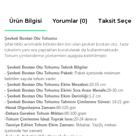
Ürün Bilgisi
Yorumlar (0)
Taksit Seçen
Şevketi Bostan Otu Tohumu
Şifalı tıbbı aromatik bitkilerden biri olan şevket bostan otu , taze
tüketimi yanı sıra yaprakları kurutularak da kullanılmaktadır.
Tohum çimlendirme yöntemleri aşağıda belirtilmiştir.
Şevketi Bostan Otu Tohumu Teknik Bilgiler
- Şevketi Bostan Otu Tohumu Paketi:
Paket içerisinde minimum
belirtilen sayıda tohum vardır.
- Şevketi Bostan Otu
Tohumu Ekim Mesafesi:
10-15 cm
- Şevketi Bostan Otu Tohumu Ekimi Sıra Arası Mesafe:
2
0-30 cm
- Şevketi Bostan Otu Tohumu Ekim Derinliği:
1-2 cm
- Şevketi Bostan Otu Tohumu Tahmini Çimlenme Süresi:
14-21
gün
-Hasat Olgunlaşma Zamanı:
80-120 gün
-Dekara Gereken Tohum Miktarı:
80-100 gram
-Tohum Çimlenme İdeal Toprak Isısı:
20-24 derece
-Tavsiye Edilen Tohum Ekim Zamanı:
İlkbahar, Yaz(İç mekan
içerisinde her zaman)