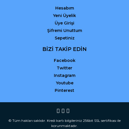
Hesabım
Yeni Üyelik
Üye Girişi
Şifremi Unuttum
Sepetiniz
BİZİ TAKİP EDİN
Facebook
Twitter
Instagram
Youtube
Pinterest
© Tüm hakları saklıdır. Kredi kartı bilgileriniz 256bit SSL sertifikası ile
korunmaktadır.