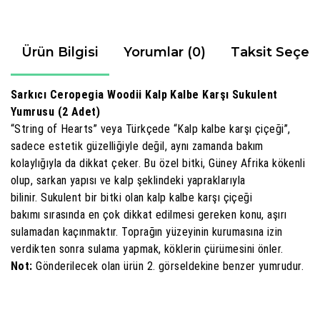
Ürün Bilgisi
Yorumlar (0)
Taksit Seçen
Sarkıcı Ceropegia Woodii Kalp Kalbe Karşı Sukulent
Yumrusu (2 Adet)
“String of Hearts” veya Türkçede “
Kalp kalbe karşı çiçeği
”,
sadece estetik güzelliğiyle değil, aynı zamanda bakım
kolaylığıyla da dikkat çeker. Bu özel bitki, Güney Afrika kökenli
olup, sarkan yapısı ve kalp şeklindeki yapraklarıyla
bilinir.
Sukulent bir bitki olan
kalp kalbe karşı çiçeği
bakımı
sırasında en çok dikkat edilmesi gereken konu, aşırı
sulamadan kaçınmaktır. Toprağın yüzeyinin kurumasına izin
verdikten sonra sulama yapmak, köklerin çürümesini önler.
Not:
Gönderilecek olan ürün 2. görseldekine benzer yumrudur.
Bu ürünün fiyat bilgisi, resim, ürün açıklamalarında ve diğer
konularda yetersiz gördüğünüz noktaları öneri formunu