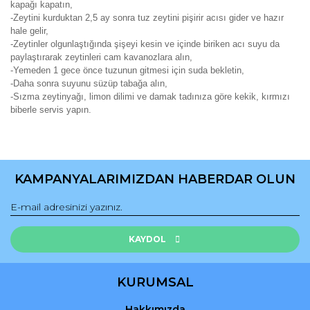
kapağı kapatın,
-Zeytini kurduktan 2,5 ay sonra tuz zeytini pişirir acısı gider ve hazır
hale gelir,
-Zeytinler olgunlaştığında şişeyi kesin ve içinde biriken acı suyu da
paylaştırarak zeytinleri cam kavanozlara alın,
-Yemeden 1 gece önce tuzunun gitmesi için suda bekletin,
-Daha sonra suyunu süzüp tabağa alın,
-Sızma zeytinyağı, limon dilimi ve damak tadınıza göre kekik, kırmızı
biberle servis yapın.
Bu ürünün fiyat bilgisi, resim, ürün açıklamalarında ve diğer
konularda yetersiz gördüğünüz noktaları öneri formunu
Bu ürüne ilk yorumu siz yapın!
kullanarak tarafımıza iletebilirsiniz.
KAMPANYALARIMIZDAN HABERDAR OLUN
Görüş ve önerileriniz için teşekkür ederiz.
Yorum Yaz
Ürün resmi kalitesiz, bozuk veya görüntülenemiyor.
Ürün açıklamasında eksik bilgiler bulunuyor.
KAYDOL
Ürün bilgilerinde hatalar bulunuyor.
Ürün fiyatı diğer sitelerden daha pahalı.
KURUMSAL
Bu ürüne benzer farklı alternatifler olmalı.
Hakkımızda