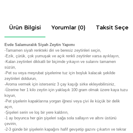
Ürün Bilgisi
Yorumlar (0)
Taksit Seçen
Evde Salamuralık Siyah Zeytin Yapımı
-Tamamen siyah renkteki diri ve beresiz zeytinleri seçin,
-Ezik, çürük, çok yumuşak ve açık renkli zeytinler varsa ayıklayın,
-Kalan zeytinleri dikkatli bir biçimde yıkayın ve sularını tamamen
süzün,
-Pet su veya meşrubat şişelerine tuz için boşluk kalacak şekilde
zeytinleri doldurun,
-Aroma vermek için isterseniz 3 çay kaşığı sirke ekleyebilirsiniz,
-Üzerine her 1 kilo zeytin için yaklaşık 100 gram olmak üzere kaya tuzu
koyun,
-Pet şişelerin kapaklarına yorgan iğnesi veya çivi ile küçük bir delik
açın,
-Şişeleri serin ve loş bir yere kaldırın,
-1 ay boyunca her gün şişeleri sağa sola sallayın ve altını üstünü
çevirin,
-2-3 günde bir şişelerin kapağını hafif gevşetip gazını çıkartın ve tekrar