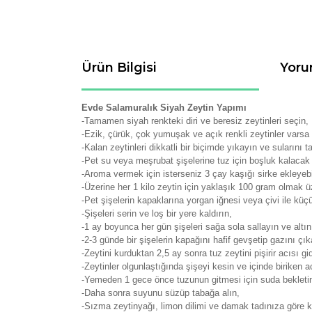
Ürün Bilgisi
Yoru
Evde Salamuralık Siyah Zeytin Yapımı
-Tamamen siyah renkteki diri ve beresiz zeytinleri seçin,
-Ezik, çürük, çok yumuşak ve açık renkli zeytinler varsa
-Kalan zeytinleri dikkatli bir biçimde yıkayın ve suların
-Pet su veya meşrubat şişelerine tuz için boşluk kalacak 
-Aroma vermek için isterseniz 3 çay kaşığı sirke ekleyebi
-Üzerine her 1 kilo zeytin için yaklaşık 100 gram olmak
-Pet şişelerin kapaklarına yorgan iğnesi veya çivi ile küçü
-Şişeleri serin ve loş bir yere kaldırın,
-1 ay boyunca her gün şişeleri sağa sola sallayın ve altın
-2-3 günde bir şişelerin kapağını hafif gevşetip gazını çı
-Zeytini kurduktan 2,5 ay sonra tuz zeytini pişirir acısı gi
-Zeytinler olgunlaştığında şişeyi kesin ve içinde biriken 
-Yemeden 1 gece önce tuzunun gitmesi için suda bekleti
-Daha sonra suyunu süzüp tabağa alın,
-Sızma zeytinyağı, limon dilimi ve damak tadınıza göre ke