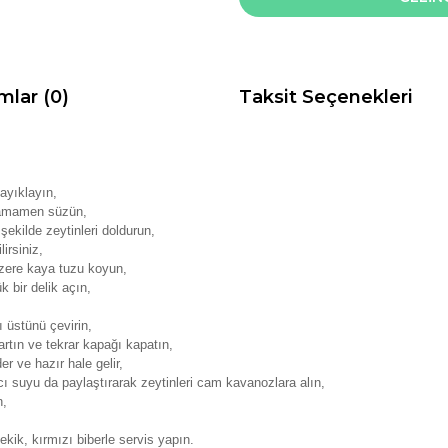
mlar (0)
Taksit Seçenekleri
 ayıklayın,
ı tamamen süzün,
şekilde zeytinleri doldurun,
lirsiniz,
 üzere kaya tuzu koyun,
k bir delik açın,
ı üstünü çevirin,
kartın ve tekrar kapağı kapatın,
der ve hazır hale gelir,
acı suyu da paylaştırarak zeytinleri cam kavanozlara alın,
n,
kik, kırmızı biberle servis yapın.