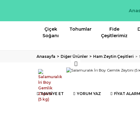
Anas
Çiçek
Tohumlar
Fide
D
Soğanı
Çeşitlerimiz
Anasayfa
Diğer Ürünler
Ham Zeytin Çeşitleri
TAVSİYE ET
YORUM YAZ
FİYAT ALARM