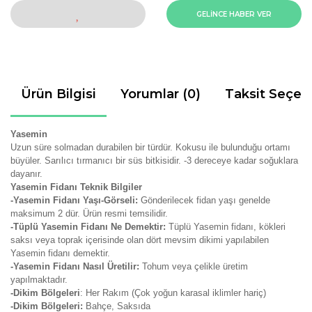
GELİNCE HABER VER
Ürün Bilgisi
Yorumlar (0)
Taksit Seçen
Yasemin
Uzun süre solmadan durabilen bir türdür. Kokusu ile bulunduğu ortamı
büyüler. Sarılıcı tırmanıcı bir süs bitkisidir. -3 dereceye kadar soğuklara
dayanır.
Yasemin Fidanı Teknik Bilgiler
-Yasemin Fidanı Yaşı-Görseli:
Gönderilecek fidan yaşı genelde
maksimum 2 dür. Ürün resmi temsilidir.
-Tüplü Yasemin Fidanı Ne Demektir:
Tüplü Yasemin fidanı, kökleri
saksı veya toprak içerisinde olan dört mevsim dikimi yapılabilen
Yasemin fidanı demektir.
-Yasemin Fidanı Nasıl Üretilir:
Tohum veya çelikle üretim
yapılmaktadır.
-Dikim Bölgeleri
: Her Rakım (Çok yoğun karasal iklimler hariç)
-Dikim Bölgeleri:
Bahçe, Saksıda