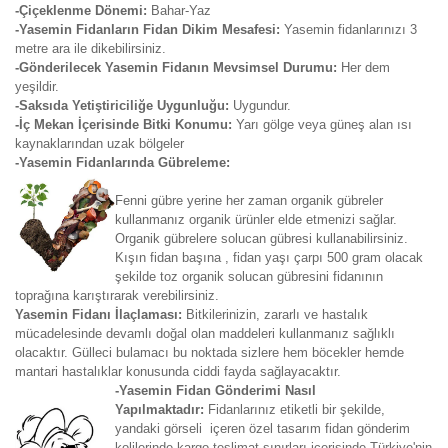
-Çiçeklenme Dönemi:
Bahar-Yaz
-Yasemin Fidanların Fidan Dikim Mesafesi:
Yasemin fidanlarınızı 3
metre ara ile dikebilirsiniz.
-Gönderilecek Yasemin Fidanın Mevsimsel Durumu:
Her dem
yeşildir.
-Saksıda Yetiştiriciliğe Uygunluğu:
Uygundur.
-İç Mekan İçerisinde Bitki Konumu:
Yarı gölge veya güneş alan ısı
kaynaklarından uzak bölgeler
-Yasemin Fidanlarında Gübreleme:
Fenni gübre yerine her zaman organik gübreler
kullanmanız organik ürünler elde etmenizi sağlar.
Organik gübrelere solucan gübresi kullanabilirsiniz.
Kışın fidan başına , fidan yaşı çarpı 500 gram olacak
şekilde toz organik solucan gübresini fidanının
toprağına karıştırarak verebilirsiniz.
Yasemin Fidanı İlaçlaması:
Bitkilerinizin, zararlı ve hastalık
mücadelesinde devamlı doğal olan maddeleri kullanmanız sağlıklı
olacaktır. Gülleci bulamacı bu noktada sizlere hem böcekler hemde
mantari hastalıklar konusunda ciddi fayda sağlayacaktır.
-Yasemin Fidan Gönderimi Nasıl
Yapılmaktadır:
Fidanlarınız etiketli bir şekilde,
yandaki görseli içeren özel tasarım fidan gönderim
kolilerinde kargo teslimat sınırları içerisinde Türkiye'nin