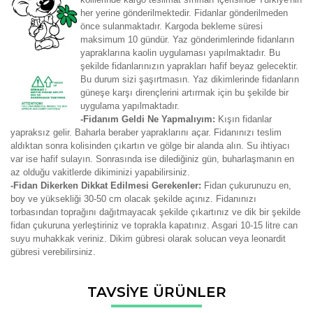
her yerine gönderilmektedir. Fidanlar gönderilmeden
önce sulanmaktadır. Kargoda bekleme süresi
maksimum 10 gündür. Yaz gönderimlerinde fidanların
yapraklarına kaolin uygulaması yapılmaktadır. Bu
şekilde fidanlarınızın yaprakları hafif beyaz gelecektir.
Bu durum sizi şaşırtmasın. Yaz dikimlerinde fidanların
güneşe karşı dirençlerini artırmak için bu şekilde bir
uygulama yapılmaktadır.
-Fidanım Geldi Ne Yapmalıyım:
Kışın fidanlar
yapraksız gelir. Baharla beraber yapraklarını açar. Fidanınızı teslim
aldıktan sonra kolisinden çıkartın ve gölge bir alanda alın. Su ihtiyacı
var ise hafif sulayın. Sonrasında ise dilediğiniz gün, buharlaşmanın en
az olduğu vakitlerde dikiminizi yapabilirsiniz.
-Fidan Dikerken Dikkat Edilmesi Gerekenler:
Fidan çukurunuzu en,
boy ve yüksekliği 30-50 cm olacak şekilde açınız. Fidanınızı
torbasından toprağını dağıtmayacak şekilde çıkartınız ve dik bir şekilde
fidan çukuruna yerleştiriniz ve toprakla kapatınız. Asgari 10-15 litre can
suyu muhakkak veriniz. Dikim gübresi olarak solucan veya leonardit
gübresi verebilirsiniz.
Bu ürünün fiyat bilgisi, resim, ürün açıklamalarında ve diğer
TAVSİYE ÜRÜNLER
konularda yetersiz gördüğünüz noktaları öneri formunu
Bu ürüne ilk yorumu siz yapın!