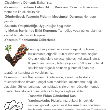
-Çiçeklenme Dönemi:
Bahar-Yaz
-Yasemin Fidanların Fidan Dikim Mesafesi:
Yasemin fidanlarınızı 3
metre ara ile dikebilirsiniz.
-Gönderilecek Yasemin Fidanın Mevsimsel Durumu:
Her dem
yeşildir.
-Saksıda Yetiştiriciliğe Uygunluğu:
Uygundur.
-İç Mekan İçerisinde Bitki Konumu:
Yarı gölge veya güneş alan ısı
kaynaklarından uzak bölgeler
-Yasemin Fidanlarında Gübreleme:
Fenni gübre yerine her zaman organik gübreler
kullanmanız organik ürünler elde etmenizi sağlar.
Organik gübrelere solucan gübresi kullanabilirsiniz.
Kışın fidan başına , fidan yaşı çarpı 500 gram olacak
şekilde toz organik solucan gübresini fidanının
toprağına karıştırarak verebilirsiniz.
Yasemin Fidanı İlaçlaması:
Bitkilerinizin, zararlı ve hastalık
mücadelesinde devamlı doğal olan maddeleri kullanmanız sağlıklı
olacaktır. Gülleci bulamacı bu noktada sizlere hem böcekler hemde
mantari hastalıklar konusunda ciddi fayda sağlayacaktır.
-Yasemin Fidan Gönderimi Nasıl
Yapılmaktadır:
Fidanlarınız etiketli bir şekilde,
yandaki görseli içeren özel tasarım fidan gönderim
kolilerinde kargo teslimat sınırları içerisinde Türkiye'nin