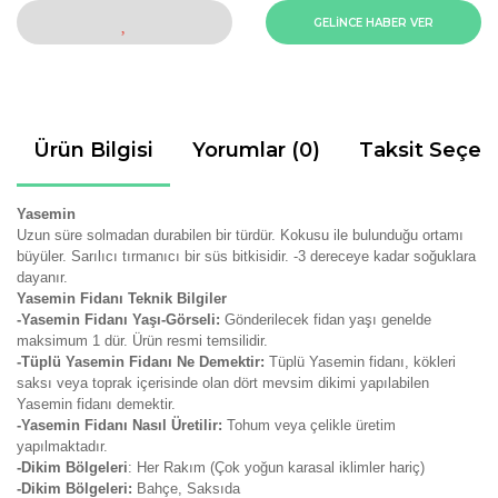
GELİNCE HABER VER
Ürün Bilgisi
Yorumlar (0)
Taksit Seçen
Yasemin
Uzun süre solmadan durabilen bir türdür. Kokusu ile bulunduğu ortamı
büyüler. Sarılıcı tırmanıcı bir süs bitkisidir. -3 dereceye kadar soğuklara
dayanır.
Yasemin Fidanı Teknik Bilgiler
-Yasemin Fidanı Yaşı-Görseli:
Gönderilecek fidan yaşı genelde
maksimum 1 dür. Ürün resmi temsilidir.
-Tüplü Yasemin Fidanı Ne Demektir:
Tüplü Yasemin fidanı, kökleri
saksı veya toprak içerisinde olan dört mevsim dikimi yapılabilen
Yasemin fidanı demektir.
-Yasemin Fidanı Nasıl Üretilir:
Tohum veya çelikle üretim
yapılmaktadır.
-Dikim Bölgeleri
: Her Rakım (Çok yoğun karasal iklimler hariç)
-Dikim Bölgeleri:
Bahçe, Saksıda