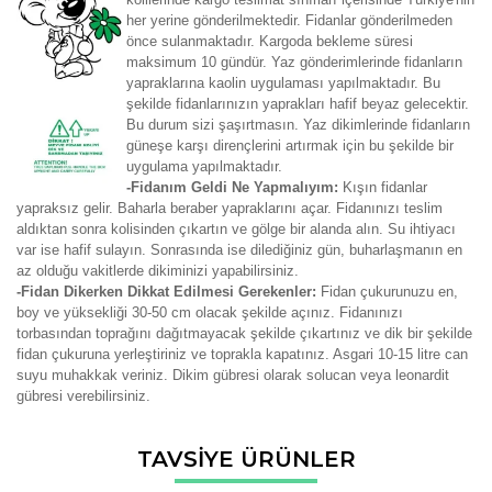
her yerine gönderilmektedir. Fidanlar gönderilmeden
önce sulanmaktadır. Kargoda bekleme süresi
maksimum 10 gündür. Yaz gönderimlerinde fidanların
yapraklarına kaolin uygulaması yapılmaktadır. Bu
şekilde fidanlarınızın yaprakları hafif beyaz gelecektir.
Bu durum sizi şaşırtmasın. Yaz dikimlerinde fidanların
güneşe karşı dirençlerini artırmak için bu şekilde bir
uygulama yapılmaktadır.
-Fidanım Geldi Ne Yapmalıyım:
Kışın fidanlar
yapraksız gelir. Baharla beraber yapraklarını açar. Fidanınızı teslim
aldıktan sonra kolisinden çıkartın ve gölge bir alanda alın. Su ihtiyacı
var ise hafif sulayın. Sonrasında ise dilediğiniz gün, buharlaşmanın en
az olduğu vakitlerde dikiminizi yapabilirsiniz.
-Fidan Dikerken Dikkat Edilmesi Gerekenler:
Fidan çukurunuzu en,
boy ve yüksekliği 30-50 cm olacak şekilde açınız. Fidanınızı
torbasından toprağını dağıtmayacak şekilde çıkartınız ve dik bir şekilde
fidan çukuruna yerleştiriniz ve toprakla kapatınız. Asgari 10-15 litre can
suyu muhakkak veriniz. Dikim gübresi olarak solucan veya leonardit
gübresi verebilirsiniz.
Bu ürünün fiyat bilgisi, resim, ürün açıklamalarında ve diğer
TAVSİYE ÜRÜNLER
konularda yetersiz gördüğünüz noktaları öneri formunu
Bu ürüne ilk yorumu siz yapın!