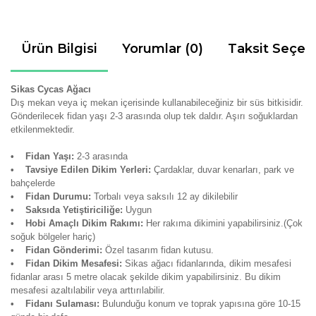
Ürün Bilgisi
Yorumlar (0)
Taksit Seçen
Sikas Cycas Ağacı
Dış mekan veya iç mekan içerisinde kullanabileceğiniz bir süs bitkisidir.
Gönderilecek fidan yaşı 2-3 arasında olup tek daldır. Aşırı soğuklardan
etkilenmektedir.
• Fidan Yaşı:
2-3 arasında
• Tavsiye Edilen Dikim Yerleri:
Çardaklar, duvar kenarları, park ve
bahçelerde
• Fidan Durumu:
Torbalı veya saksılı 12 ay dikilebilir
• Saksıda Yetiştiriciliğe:
Uygun
• Hobi Amaçlı Dikim Rakımı:
Her rakıma dikimini yapabilirsiniz.(Çok
soğuk bölgeler hariç)
• Fidan Gönderimi:
Özel tasarım fidan kutusu.
• Fidan Dikim Mesafesi:
Sikas ağacı fidanlarında, dikim mesafesi
fidanlar arası 5 metre olacak şekilde dikim yapabilirsiniz. Bu dikim
mesafesi azaltılabilir veya arttırılabilir.
•
Fidanı Sulaması:
Bulunduğu konum ve toprak yapısına göre 10-15