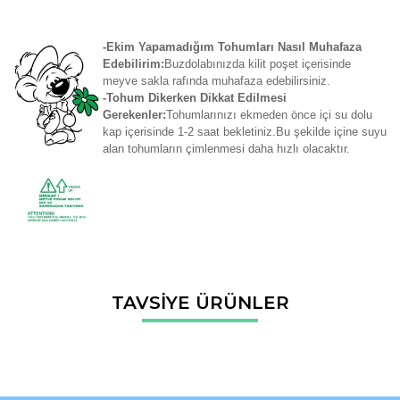
-Ekim Yapamadığım Tohumları Nasıl Muhafaza
Edebilirim:
Buzdolabınızda kilit poşet içerisinde
meyve sakla rafında muhafaza edebilirsiniz.
-Tohum Dikerken Dikkat Edilmesi
Gerekenler:
Tohumlarınızı ekmeden önce içi su dolu
kap içerisinde 1-2 saat bekletiniz.Bu şekilde içine suyu
alan tohumların çimlenmesi daha hızlı olacaktır.
Bu ürünün fiyat bilgisi, resim, ürün açıklamalarında ve diğer
TAVSİYE ÜRÜNLER
konularda yetersiz gördüğünüz noktaları öneri formunu
Bu ürüne ilk yorumu siz yapın!
kullanarak tarafımıza iletebilirsiniz.
Görüş ve önerileriniz için teşekkür ederiz.
Yorum Yaz
Ürün resmi kalitesiz, bozuk veya görüntülenemiyor.