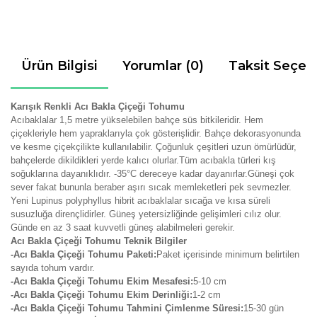
Ürün Bilgisi
Yorumlar (0)
Taksit Seçen
Karışık Renkli Acı Bakla Çiçeği Tohumu
Acıbaklalar 1,5 metre yükselebilen bahçe süs bitkileridir. Hem
çiçekleriyle hem yapraklarıyla çok gösterişlidir. Bahçe dekorasyonunda
ve kesme çiçekçilikte kullanılabilir. Çoğunluk çeşitleri uzun ömürlüdür,
bahçelerde dikildikleri yerde kalıcı olurlar.Tüm acıbakla türleri kış
soğuklarına dayanıklıdır. -35°C dereceye kadar dayanırlar.Güneşi çok
sever fakat bununla beraber aşırı sıcak memleketleri pek sevmezler.
Yeni Lupinus polyphyllus hibrit acıbaklalar sıcağa ve kısa süreli
susuzluğa dirençlidirler. Güneş yetersizliğinde gelişimleri cılız olur.
Günde en az 3 saat kuvvetli güneş alabilmeleri gerekir.
Acı Bakla Çiçeği Tohumu Teknik Bilgiler
-Acı Bakla Çiçeği Tohumu Paketi:
Paket içerisinde minimum belirtilen
sayıda tohum vardır.
-Acı Bakla Çiçeği Tohumu Ekim Mesafesi:
5-10 cm
-Acı Bakla Çiçeği Tohumu Ekim Derinliği:
1-2 cm
-Acı Bakla Çiçeği Tohumu Tahmini Çimlenme Süresi:
15-30 gün