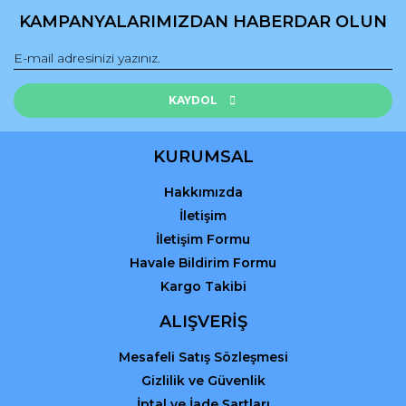
Ürün açıklamasında eksik bilgiler bulunuyor.
KAMPANYALARIMIZDAN HABERDAR OLUN
Ürün bilgilerinde hatalar bulunuyor.
Ürün fiyatı diğer sitelerden daha pahalı.
Bu ürüne benzer farklı alternatifler olmalı.
KAYDOL
KURUMSAL
Hakkımızda
Gönder
İletişim
İletişim Formu
Havale Bildirim Formu
Kargo Takibi
ALIŞVERİŞ
Mesafeli Satış Sözleşmesi
Gizlilik ve Güvenlik
İptal ve İade Şartları