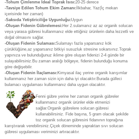
-Tohum Çimlenme İdeal Toprak Isısı:
20-25 derece
-Tavsiye Edilen Tohum Ekim Zamanı:
İlkbahar, Yaz(İç mekan
içerisinde her zaman)
-Saksıda Yetiştiriciliğe Uygunluğu:
Uygun
-Oluşan Fidenin Gübrelemesi:
Her 2.sulamanız az az organik solucan
veya yarasa gübresi kullanmanız elde ettiğiniz ürünlerin daha lezzetli ve
doğal olmasını sağlar.
-Oluşan Fidenin Sulaması:
Sulamayı fazla yaparsanız kök
çürüklüğüne,az yaparsanız bitkiyi susuzluk stresine sokarsınız.Toprak
yapınıza ve bulunduğunuz iklime göre oluşan fidenizi 2-4 günde bir
sulayabilirsiniz.Bu zaman aralığı bölgeye, fidenin bulunduğu konuma
göre değişebilir.
-Oluşan Fidenin İlaçlaması:
Kimyasal ilaç yerine organik karışımlar
kullanmanız her zaman sizin için daha iyi olacaktır.Burada gülleci
bulamacı uygulaması kullanmanız daha uygun olacaktır.
Fenni gübre yerine her zaman organik gübreler
kullanmanız organik ürünler elde etmenizi
sağlar.Organik gübrelere solucan gübresi
kullanabilirsiniz. Fide başına, 5 gram olacak şekilde
toz organik solucan gübresini fidanının toprağına
karıştırarak verebilirsiniz.Çiçek döneminde yapraktan sıvı solucan
gübresi uygulaması veriminizi artıracaktır.