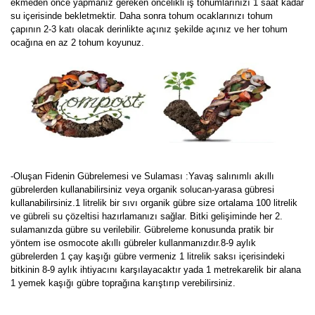
ekmeden önce yapmanız gereken öncelikli iş tohumlarınızı 1 saat kadar
su içerisinde bekletmektir. Daha sonra tohum ocaklarınızı tohum
çapının 2-3 katı olacak derinlikte açınız şekilde açınız ve her tohum
ocağına en az 2 tohum koyunuz.
-Oluşan Fidenin Gübrelemesi ve Sulaması :Yavaş salınımlı akıllı
gübrelerden kullanabilirsiniz veya organik solucan-yarasa gübresi
kullanabilirsiniz.1 litrelik bir sıvı organik gübre size ortalama 100 litrelik
ve gübreli su çözeltisi hazırlamanızı sağlar. Bitki gelişiminde her 2.
sulamanızda gübre su verilebilir. Gübreleme konusunda pratik bir
yöntem ise osmocote akıllı gübreler kullanmanızdır.8-9 aylık
gübrelerden 1 çay kaşığı gübre vermeniz 1 litrelik saksı içerisindeki
bitkinin 8-9 aylık ihtiyacını karşılayacaktır yada 1 metrekarelik bir alana
1 yemek kaşığı gübre toprağına karıştırıp verebilirsiniz.