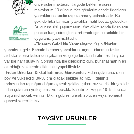
önce sulanmaktadır. Kargoda bekleme süresi
maksimum 10 gündür. Yaz gönderimlerinde fidanların
yapraklarına kaolin uygulaması yapılmaktadır. Bu
şekilde fidanlarınızın yaprakları hafif beyaz gelecektir.
Bu durum sizi şaşırtmasın. Yaz dikimlerinde fidanların
güneşe karşı dirençlerini artırmak için bu şekilde bir
uygulama yapılmaktadır.
-Fidanım Geldi Ne Yapmalıyım:
Kışın fidanlar
yapraksız gelir. Baharla beraber yapraklarını açar. Fidanınızı teslim
aldıktan sonra kolisinden çıkartın ve gölge bir alanda alın. Su ihtiyacı
var ise hafif sulayın. Sonrasında ise dilediğiniz gün, buharlaşmanın en
az olduğu vakitlerde dikiminizi yapabilirsiniz.
-Fidan Dikerken Dikkat Edilmesi Gerekenler:
Fidan çukurunuzu en,
boy ve yüksekliği 30-50 cm olacak şekilde açınız. Fidanınızı
torbasından toprağını dağıtmayacak şekilde çıkartınız ve dik bir şekilde
fidan çukuruna yerleştiriniz ve toprakla kapatınız. Asgari 10-15 litre can
suyu muhakkak veriniz. Dikim gübresi olarak solucan veya leonardit
gübresi verebilirsiniz.
Bu ürünün fiyat bilgisi, resim, ürün açıklamalarında ve diğer
TAVSİYE ÜRÜNLER
konularda yetersiz gördüğünüz noktaları öneri formunu
Bu ürüne ilk yorumu siz yapın!
kullanarak tarafımıza iletebilirsiniz.
Görüş ve önerileriniz için teşekkür ederiz.