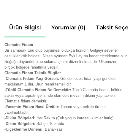
Ürün Bilgisi
Yorumlar (0)
Taksit Seçen
Clematis Fidanı
Bir sarmaşık türü olup büyümesi oldukça hızlıdır. Gölgeyi severler
özellikler kök bölgesi, Nisan ayından Eylül ayına kadar çiçeklenme olur.
Soğuğa dayanıklı olup sulama işlemi düzenli olmalıdır. Ülkemizde
birçok bölgede rahatlıkla yetişir.
Clematis Fidanı Teknik Bilgiler
-Clematis Fidanı Yaşı-Görseli:
Gönderilecek fidan yaşı genelde
maksimum 1 dür. Ürün resmi temsilidir.
-Tüplü Clematis Fidanı Ne Demektir:
Tüplü Clematis fidanı, kökleri
saksı veya toprak içerisinde olan dört mevsim dikimi yapılabilen
Clematis fidanı demektir.
-Yasemin Fidanı Nasıl Üretilir:
Tohum veya çelikle üretim
yapılmaktadır.
-Dikim Bölgeleri
: Her Rakım (Çok yoğun karasal iklimler hariç)
-Dikim Bölgeleri:
Bahçe, Saksıda
-Çiçeklenme Dönemi:
Bahar-Yaz