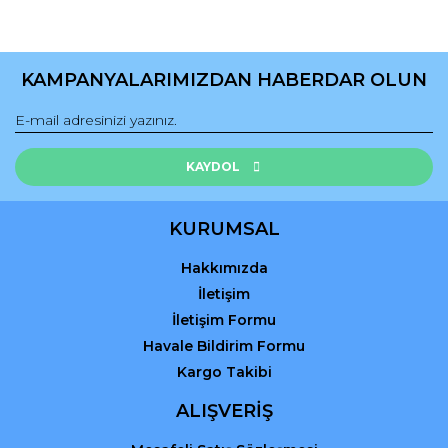
Yorum Yaz
Ürün resmi kalitesiz, bozuk veya görüntülenemiyor.
Ürün açıklamasında eksik bilgiler bulunuyor.
KAMPANYALARIMIZDAN HABERDAR OLUN
Ürün bilgilerinde hatalar bulunuyor.
Ürün fiyatı diğer sitelerden daha pahalı.
Bu ürüne benzer farklı alternatifler olmalı.
KAYDOL
KURUMSAL
Hakkımızda
Gönder
İletişim
İletişim Formu
Havale Bildirim Formu
Kargo Takibi
ALIŞVERİŞ