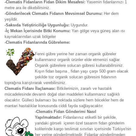
-Clematis Fidanların Fidan Dikim Mesafesi:
Yasemin fidanlarınızı 1
metre ara ile dikebilirsiniz.
-Gönderilecek Clematis Fidanın Mevsimsel Durumu:
Her dem
yeşildir.
-Saksıda Yetiştiriciliğe Uygunluğu:
Uygundur.
-İç Mekan İçerisinde Bitki Konumu:
Yarı gölge veya güneş alan ısı
kaynaklarından uzak bölgeler
-Clematis Fidanlarında Gübreleme:
Fenni gübre yerine her zaman organik gübreler
kullanmanız organik ürünler elde etmenizi sağlar.
Organik gübrelere solucan gübresi kullanabilirsiniz.
Kışın fidan başına , fidan yaşı çarpı 500 gram olacak
şekilde toz organik solucan gübresini fidanının
toprağına karıştırarak verebilirsiniz.
Clematis Fidanı İlaçlaması:
Bitkilerinizin, zararlı ve hastalık
mücadelesinde devamlı doğal olan maddeleri kullanmanız sağlıklı
olacaktır. Gülleci bulamacı bu noktada sizlere hem böcekler hem de
mantari hastalıklar konusunda ciddi fayda sağlayacaktır.
-Clematis Fidan Gönderimi Nasıl
Yapılmaktadır:
Fidanlarınız etiketli bir şekilde,
yandaki görseli içeren özel tasarım fidan gönderim
kolilerinde kargo teslimat sınırları içerisinde Türkiye'nin
her yerine gönderilmektedir. Fidanlar gönderilmeden