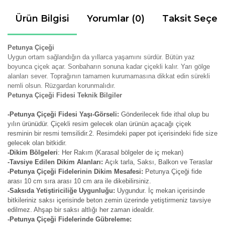
Ürün Bilgisi
Yorumlar (0)
Taksit Seçen
Petunya Çiçeği
Uygun ortam sağlandığın da yıllarca yaşamını sürdür. Bütün yaz
boyunca çiçek açar. Sonbaharın sonuna kadar çiçekli kalır. Yarı gölge
alanları sever. Toprağının tamamen kurumamasına dikkat edin sürekli
nemli olsun. Rüzgardan korunmalıdır.
Petunya Çiçeği Fidesi Teknik Bilgiler
-Petunya Çiçeği Fidesi Yaşı-Görseli:
Gönderilecek fide ithal olup bu
yılın ürünüdür. Çiçekli resim gelecek olan ürünün açacağı çiçek
resminin bir resmi temsilidir.2. Resimdeki paper pot içerisindeki fide size
gelecek olan bitkidir.
-Dikim Bölgeleri
: Her Rakım (Karasal bölgeler de iç mekan)
-Tavsiye Edilen Dikim Alanları:
Açık tarla, Saksı, Balkon ve Teraslar
-Petunya Çiçeği Fidelerinin Dikim Mesafesi:
Petunya Çiçeği fide
arası 10 cm sıra arası 10 cm ara ile dikebilirsiniz.
-Saksıda Yetiştiriciliğe Uygunluğu:
Uygundur. İç mekan içerisinde
bitkileriniz saksı içerisinde beton zemin üzerinde yetiştirmeniz tavsiye
edilmez. Ahşap bir saksı altlığı her zaman idealdir.
-Petunya Çiçeği Fidelerinde Gübreleme: