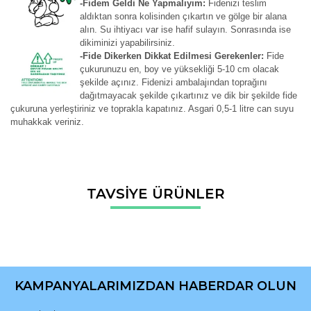
-Fidem Geldi Ne Yapmalıyım:
Fidenizi teslim
aldıktan sonra kolisinden çıkartın ve gölge bir alana
alın. Su ihtiyacı var ise hafif sulayın. Sonrasında ise
dikiminizi yapabilirsiniz.
-Fide Dikerken Dikkat Edilmesi Gerekenler:
Fide
çukurunuzu en, boy ve yüksekliği 5-10 cm olacak
şekilde açınız. Fidenizi ambalajından toprağını
dağıtmayacak şekilde çıkartınız ve dik bir şekilde fide
çukuruna yerleştiriniz ve toprakla kapatınız. Asgari 0,5-1 litre can suyu
muhakkak veriniz.
Bu ürünün fiyat bilgisi, resim, ürün açıklamalarında ve diğer
TAVSİYE ÜRÜNLER
konularda yetersiz gördüğünüz noktaları öneri formunu
Bu ürüne ilk yorumu siz yapın!
kullanarak tarafımıza iletebilirsiniz.
Görüş ve önerileriniz için teşekkür ederiz.
Yorum Yaz
Ürün resmi kalitesiz, bozuk veya görüntülenemiyor.
Ürün açıklamasında eksik bilgiler bulunuyor.
KAMPANYALARIMIZDAN HABERDAR OLUN
Ürün bilgilerinde hatalar bulunuyor.