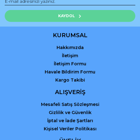
Ürün fiyatı diğer sitelerden daha pahalı.
Bu ürüne benzer farklı alternatifler olmalı.
KAYDOL
KURUMSAL
Hakkımızda
Gönder
İletişim
İletişim Formu
Havale Bildirim Formu
Kargo Takibi
ALIŞVERİŞ
Mesafeli Satış Sözleşmesi
Gizlilik ve Güvenlik
İptal ve İade Şartları
Kişisel Veriler Politikası