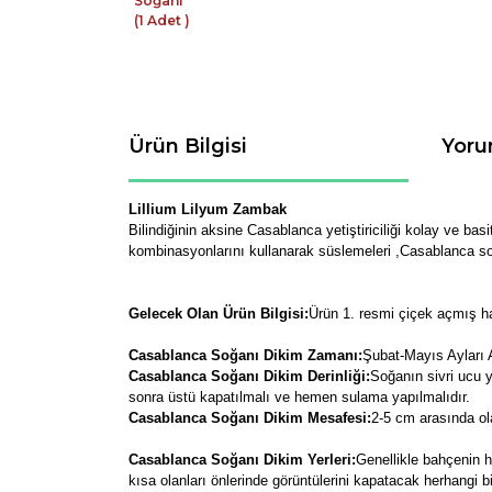
Ürün Bilgisi
Yoru
Lillium Lilyum Zambak
Bilindiğinin aksine Casablanca yetiştiriciliği kolay ve ba
kombinasyonlarını kullanarak süslemeleri ,Casablanca soğa
Gelecek Olan Ürün Bilgisi:
Ürün 1. resmi çiçek açmış ha
Casablanca Soğanı Dikim Zamanı:
Şubat-Mayıs Ayları 
Casablanca Soğanı Dikim Derinliği:
Soğanın sivri ucu y
sonra üstü kapatılmalı ve hemen sulama yapılmalıdır.
Casablanca Soğanı Dikim Mesafesi:
2-5 cm arasında ola
Casablanca Soğanı Dikim Yerleri:
Genellikle bahçenin her
kısa olanları önlerinde görüntülerini kapatacak herhangi b