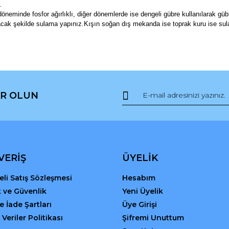
.
öneminde fosfor ağırlıklı, diğer dönemlerde ise dengeli gübre kullanılarak g
acak şekilde sulama yapınız.Kışın soğan dış mekanda ise toprak kuru ise sul
da ve diğer konularda yetersiz gördüğünüz noktaları öneri formunu kullana
Bu ürüne ilk yorumu siz yapın!
R OLUN
r.
Yorum Yaz
VERİŞ
ÜYELİK
li Satış Sözleşmesi
Hesabım
ik ve Güvenlik
Yeni Üyelik
ve İade Şartları
Üye Girişi
 Veriler Politikası
Şifremi Unuttum
Gönder