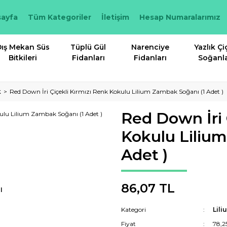
ayfa
Tüm Kategoriler
İletişim
Hesap Numaralarımız
ış Mekan Süs
Tüplü Gül
Narenciye
Yazlık Çi
Bitkileri
Fidanları
Fidanları
Soğanla
k
Red Down İri Çiçekli Kırmızı Renk Kokulu Lilium Zambak Soğanı (1 Adet )
Red Down İri 
Kokulu Liliu
Adet )
86,07 TL
I
Kategori
Lil
Fiyat
78,2