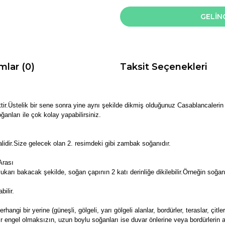
GELİN
mlar (0)
Taksit Seçenekleri
sittir.Üstelik bir sene sonra yine aynı şekilde dikmiş olduğunuz Casablancalerin
nları ile çok kolay yapabilirsiniz.
lidir.Size gelecek olan 2. resimdeki gibi zambak soğanıdır.
Arası
ukarı bakacak şekilde, soğan çapının 2 katı derinliğe dikilebilir.Örneğin soğan
bilir.
hangi bir yerine (güneşli, gölgeli, yarı gölgeli alanlar, bordürler, teraslar, çitle
ir engel olmaksızın, uzun boylu soğanları ise duvar önlerine veya bordürlerin a