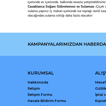
içerisnde ev içerisinde, balkonda terasta yetiştirebilirsiniz
Casablanca Soğanı Gübrelemesi ve Sulaması :
Çiçek d
sulama yapınız.İç mekan içerisinde ise toprağı nemli tut
olacağından,sulama sıklığı daha fazla olacaktır
Bu ürünün fiyat bilgisi, resim, ürün açıklamaların
Görüş ve önerileriniz için teşekkür ederiz.
KAMPANYALARIMIZDAN HABERDA
Ürün resmi kalitesiz, bozuk veya görüntülenemiyo
Ürün açıklamasında eksik bilgiler bulunuyor.
Ürün bilgilerinde hatalar bulunuyor.
Ürün fiyatı diğer sitelerden daha pahalı.
Bu ürüne benzer farklı alternatifler olmalı.
KURUMSAL
ALIŞ
Hakkımızda
Mesafe
İletişim
Gizlil
İletişim Formu
İptal 
Havale Bildirim Formu
Kişisel