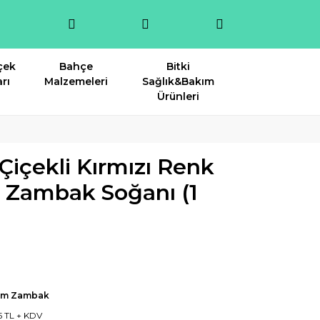
çek
Bahçe
Bitki
rı
Malzemeleri
Sağlık&Bakım
Ürünleri
Çiçekli Kırmızı Renk
m Zambak Soğanı (1
ium Zambak
5 TL + KDV