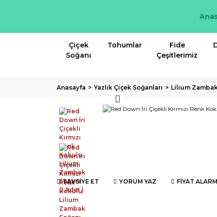
Anas
Çiçek
Tohumlar
Fide
D
Soğanı
Çeşitlerimiz
Anasayfa
Yazlık Çiçek Soğanları
Lilium Zamba
TAVSİYE ET
YORUM YAZ
FİYAT ALARM