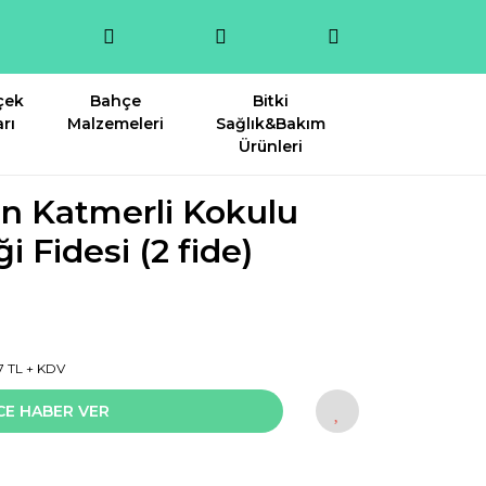
çek
Bahçe
Bitki
rı
Malzemeleri
Sağlık&Bakım
Ürünleri
kan Katmerli Kokulu
 Fidesi (2 fide)
7 TL + KDV
CE HABER VER