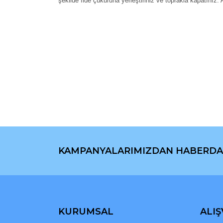
şekilde fide çukuruna yerleştiriniz ve toprakla kapatınız.
Bu ürünün fiyat bilgisi, resim, ürün açıklamaların
Görüş ve önerileriniz için teşekkür ederiz.
Ürün resmi kalitesiz, bozuk veya görüntülenemiyo
Ürün açıklamasında eksik bilgiler bulunuyor.
Ürün bilgilerinde hatalar bulunuyor.
Ürün fiyatı diğer sitelerden daha pahalı.
Bu ürüne benzer farklı alternatifler olmalı.
KAMPANYALARIMIZDAN HABERDA
KURUMSAL
ALIŞ