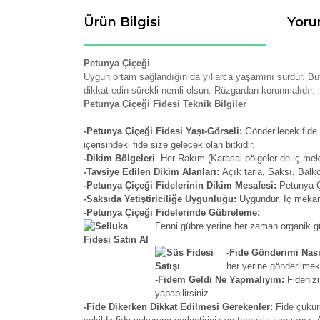
Ürün Bilgisi
Yoru
Petunya Çiçeği
Uygun ortam sağlandığın da yıllarca yaşamını sürdür. Bü
dikkat edin sürekli nemli olsun. Rüzgardan korunmalıdır.
Petunya Çiçeği Fidesi Teknik Bilgiler
-Petunya Çiçeği Fidesi Yaşı-Görseli:
Gönderilecek fide 
içerisindeki fide size gelecek olan bitkidir.
-Dikim Bölgeleri
: Her Rakım (Karasal bölgeler de iç me
-Tavsiye Edilen Dikim Alanları:
Açık tarla, Saksı, Balk
-Petunya Çiçeği Fidelerinin Dikim Mesafesi:
Petunya Çi
-Saksıda Yetiştiriciliğe Uygunluğu:
Uygundur. İç mekan 
-Petunya Çiçeği Fidelerinde Gübreleme:
Fenni gübre yerine her zaman organik güb
-Fide Gönderimi Nası
her yerine gönderilmek
-Fidem Geldi Ne Yapmalıyım:
Fidenizi
yapabilirsiniz.
-Fide Dikerken Dikkat Edilmesi Gerekenler:
Fide çukur