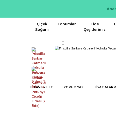
Anas
Çiçek
Tohumlar
Fide
D
Soğanı
Çeşitlerimiz
TAVSİYE ET
YORUM YAZ
FİYAT ALARM