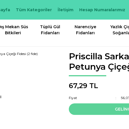
ayfa
Tüm Kategoriler
İletişim
Hesap Numaralarımız
ış Mekan Süs
Tüplü Gül
Narenciye
Yazlık Çi
Bitkileri
Fidanları
Fidanları
Soğanla
Priscilla Sar
Petunya Çiçeği
67,29 TL
I
Fiyat
56,0
GELİN