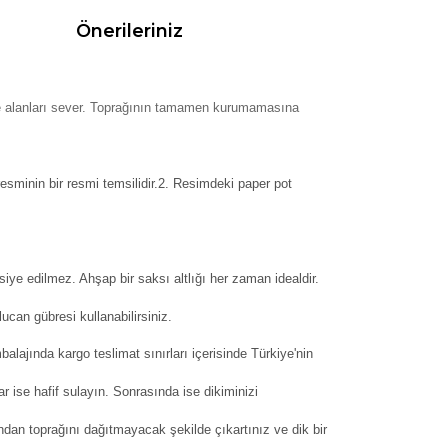
Önerileriniz
ge alanları sever. Toprağının tamamen kurumamasına
resminin bir resmi temsilidir.2. Resimdeki paper pot
siye edilmez. Ahşap bir saksı altlığı her zaman idealdir.
can gübresi kullanabilirsiniz.
balajında kargo teslimat sınırları içerisinde Türkiye'nin
ar ise hafif sulayın. Sonrasında ise dikiminizi
dan toprağını dağıtmayacak şekilde çıkartınız ve dik bir