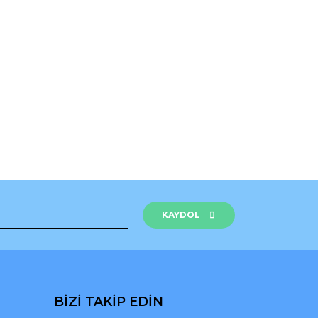
rak tarafımıza iletebilirsiniz.
KAYDOL
BİZİ TAKİP EDİN