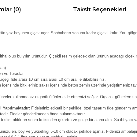
mlar (0)
Taksit Seçenekleri
tün yaz boyunca çiçek açar. Sonbaharın sonuna kadar çiçekli kalır. Yarı göl
ithal olup bu yılın ürünüdür. Çiçekli resim gelecek olan ürünün açacağı çiçek 
kan)
on ve Teraslar
çeği fide arası 10 cm sıra arası 10 cm ara ile dikebilirsiniz.
içerisinde bitkileriniz saksı içerisinde beton zemin üzerinde yetiştirmeniz tav
reler kullanmanız organik ürünler elde etmenizi sağlar. Organik gübrelere solu
l Yapılmaktadır:
Fideleriniz etiketli bir şekilde, özel tasarım fide gönderim am
tedir. Fideler gönderilmeden önce sulanmaktadır.
 teslim aldıktan sonra kolisinden çıkartın ve gölge bir alana alın. Su ihtiyacı v
unuzu en, boy ve yüksekliği 5-10 cm olacak şekilde açınız. Fidenizi ambalajın