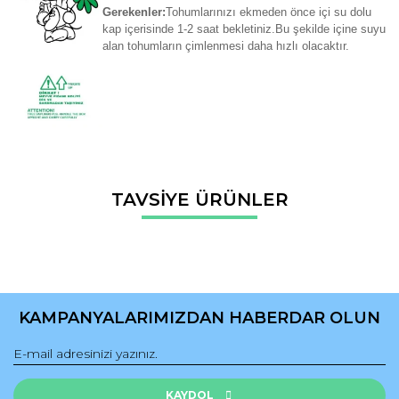
Gerekenler:
Tohumlarınızı ekmeden önce içi su dolu
kap içerisinde 1-2 saat bekletiniz.Bu şekilde içine suyu
alan tohumların çimlenmesi daha hızlı olacaktır.
Bu ürünün fiyat bilgisi, resim, ürün açıklamalarında ve diğer
TAVSİYE ÜRÜNLER
konularda yetersiz gördüğünüz noktaları öneri formunu
Bu ürüne ilk yorumu siz yapın!
kullanarak tarafımıza iletebilirsiniz.
Görüş ve önerileriniz için teşekkür ederiz.
Yorum Yaz
Ürün resmi kalitesiz, bozuk veya görüntülenemiyor.
Ürün açıklamasında eksik bilgiler bulunuyor.
KAMPANYALARIMIZDAN HABERDAR OLUN
Ürün bilgilerinde hatalar bulunuyor.
Ürün fiyatı diğer sitelerden daha pahalı.
Bu ürüne benzer farklı alternatifler olmalı.
KAYDOL