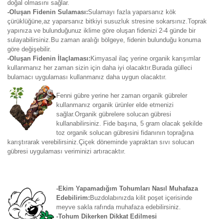
doğal olmasını sağlar.
-Oluşan Fidenin Sulaması:
Sulamayı fazla yaparsanız kök
çürüklüğüne,az yaparsanız bitkiyi susuzluk stresine sokarsınız.Toprak
yapınıza ve bulunduğunuz iklime göre oluşan fidenizi 2-4 günde bir
sulayabilirsiniz.Bu zaman aralığı bölgeye, fidenin bulunduğu konuma
göre değişebilir.
-Oluşan Fidenin İlaçlaması:
Kimyasal ilaç yerine organik karışımlar
kullanmanız her zaman sizin için daha iyi olacaktır.Burada gülleci
bulamacı uygulaması kullanmanız daha uygun olacaktır.
Fenni gübre yerine her zaman organik gübreler
kullanmanız organik ürünler elde etmenizi
sağlar.Organik gübrelere solucan gübresi
kullanabilirsiniz. Fide başına, 5 gram olacak şekilde
toz organik solucan gübresini fidanının toprağına
karıştırarak verebilirsiniz.Çiçek döneminde yapraktan sıvı solucan
gübresi uygulaması veriminizi artıracaktır.
-Ekim Yapamadığım Tohumları Nasıl Muhafaza
Edebilirim:
Buzdolabınızda kilit poşet içerisinde
meyve sakla rafında muhafaza edebilirsiniz.
-Tohum Dikerken Dikkat Edilmesi