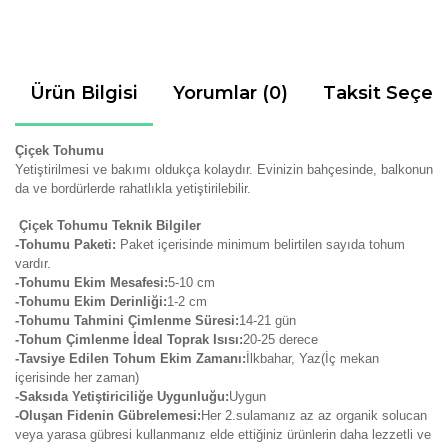
Ürün Bilgisi
Yorumlar (0)
Taksit Seçen
Çiçek Tohumu
Yetiştirilmesi ve bakımı oldukça kolaydır.
Evinizin bahçesinde, balkonun
da ve bordürlerde rahatlıkla yetiştirilebilir.
Çiçek Tohumu Teknik Bilgiler
-Tohumu Paketi:
Paket içerisinde minimum belirtilen sayıda tohum
vardır.
-Tohumu Ekim Mesafesi:
5-10 cm
-Tohumu Ekim Derinliği:
1-2 cm
-Tohumu Tahmini Çimlenme Süresi:
14-21
gün
-Tohum Çimlenme İdeal Toprak Isısı:
20-25 derece
-Tavsiye Edilen Tohum Ekim Zamanı:
İlkbahar, Yaz(İç mekan
içerisinde her zaman)
-Saksıda Yetiştiriciliğe Uygunluğu:
Uygun
-Oluşan Fidenin Gübrelemesi:
Her 2.sulamanız az az organik solucan
veya yarasa gübresi kullanmanız elde ettiğiniz ürünlerin daha lezzetli ve