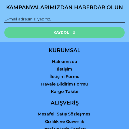
Ürün açıklamasında eksik bilgiler bulunuyor.
KAMPANYALARIMIZDAN HABERDAR OLUN
Ürün bilgilerinde hatalar bulunuyor.
Ürün fiyatı diğer sitelerden daha pahalı.
Bu ürüne benzer farklı alternatifler olmalı.
KAYDOL
KURUMSAL
Hakkımızda
Gönder
İletişim
İletişim Formu
Havale Bildirim Formu
Kargo Takibi
ALIŞVERİŞ
Mesafeli Satış Sözleşmesi
Gizlilik ve Güvenlik