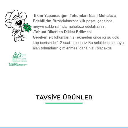
-Ekim Yapamadığım Tohumları Nasıl Muhafaza
Edebilirim:
Buzdolabınızda kilit poşet içerisinde
meyve sakla rafında muhafaza edebilirsiniz.
-Tohum Dikerken Dikkat Edilmesi
Gerekenler:
Tohumlarınızı ekmeden önce içi su dolu
kap içerisinde 1-2 saat bekletiniz.Bu şekilde içine suyu
alan tohumların çimlenmesi daha hızlı olacaktır.
Bu ürünün fiyat bilgisi, resim, ürün açıklamalarında ve diğer
TAVSİYE ÜRÜNLER
konularda yetersiz gördüğünüz noktaları öneri formunu
Bu ürüne ilk yorumu siz yapın!
kullanarak tarafımıza iletebilirsiniz.
Görüş ve önerileriniz için teşekkür ederiz.
Yorum Yaz
Ürün resmi kalitesiz, bozuk veya görüntülenemiyor.