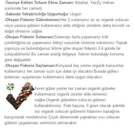
-Tavsiye Edilen Tohum Ekim Zamanı:
lkbahar, Yaz(İç mekan
içerisinde her zaman)
-Saksıda Yetiştiriciliğe Uygunluğu:
Uygun
-Oluşan Fidenin Gübrelemesi:
Her 2.sulamanız az az organik solucan
veya yarasa gübresi kullanmanız elde ettiğiniz ürünlerin daha lezzetli ve
doğal olmasını sağlar.
-Oluşan Fidenin Sulaması:
Sulamayı fazla yaparsanız kök
çürüklüğüne,az yaparsanız bitkiyi susuzluk stresine sokarsınız.Toprak
yapınıza ve bulunduğunuz iklime göre oluşan fidenizi 2-4 günde bir
sulayabilirsiniz.Bu zaman aralığı bölgeye, fidenin bulunduğu konuma
göre değişebilir.
-Oluşan Fidenin İlaçlaması:
Kimyasal ilaç yerine organik karışımlar
kullanmanız her zaman sizin için daha iyi olacaktır.Burada gülleci
bulamacı uygulaması kullanmanız daha uygun olacaktır.
Fenni gübre yerine her zaman organik gübreler
kullanmanız organik ürünler elde etmenizi
sağlar.Organik gübrelere solucan gübresi
kullanabilirsiniz. Fide başına, 5 gram olacak şekilde
toz organik solucan gübresini fidanının toprağına
karıştırarak verebilirsiniz.Çiçek döneminde yapraktan sıvı solucan
gübresi uygulaması veriminizi artıracaktır.