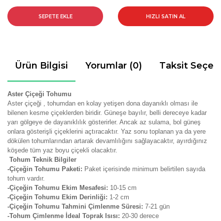
SEPETE EKLE
HIZLI SATIN AL
Ürün Bilgisi
Yorumlar (0)
Taksit Seçen
Aster Çiçeği Tohumu
Aster çiçeği , tohumdan en kolay yetişen dona dayanıklı olması ile
bilenen kesme çiçeklerden biridir.
Güneşe bayılır, belli dereceye kadar
yarı gölgeye de dayanıklılık gösterirler. Ancak az sulama, bol güneş
onlara gösterişli çiçeklerini açtıracaktır. Yaz sonu toplanan ya da yere
dökülen tohumlarından artarak devamlılığını sağlayacaktır, ayırdığınız
köşede tüm yaz boyu çiçekli olacaktır.
Tohum Teknik Bilgiler
-Çiçeğin Tohumu Paketi:
Paket içerisinde minimum belirtilen sayıda
tohum vardır.
-Çiçeğin Tohumu Ekim Mesafesi:
10-15 cm
-Çiçeğin Tohumu Ekim Derinliği:
1-2 cm
-Çiçeğin Tohumu Tahmini Çimlenme Süresi:
7-21
gün
-Tohum Çimlenme İdeal Toprak Isısı:
20-30 derece