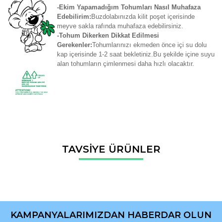
-Ekim Yapamadığım Tohumları Nasıl Muhafaza
Edebilirim:
Buzdolabınızda kilit poşet içerisinde
meyve sakla rafında muhafaza edebilirsiniz.
-Tohum Dikerken Dikkat Edilmesi
Gerekenler:
Tohumlarınızı ekmeden önce içi su dolu
kap içerisinde 1-2 saat bekletiniz.Bu şekilde içine suyu
alan tohumların çimlenmesi daha hızlı olacaktır.
Bu ürünün fiyat bilgisi, resim, ürün açıklamalarında ve diğer
TAVSİYE ÜRÜNLER
konularda yetersiz gördüğünüz noktaları öneri formunu
Bu ürüne ilk yorumu siz yapın!
kullanarak tarafımıza iletebilirsiniz.
Görüş ve önerileriniz için teşekkür ederiz.
Yorum Yaz
Ürün resmi kalitesiz, bozuk veya görüntülenemiyor.
Ürün açıklamasında eksik bilgiler bulunuyor.
KAMPANYALARIMIZDAN HABERDAR OLUN