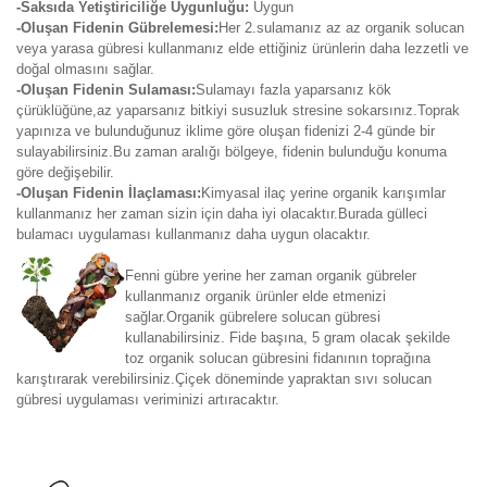
-Saksıda Yetiştiriciliğe Uygunluğu:
Uygun
-Oluşan Fidenin Gübrelemesi:
Her 2.sulamanız az az organik solucan
veya yarasa gübresi kullanmanız elde ettiğiniz ürünlerin daha lezzetli ve
doğal olmasını sağlar.
-Oluşan Fidenin Sulaması:
Sulamayı fazla yaparsanız kök
çürüklüğüne,az yaparsanız bitkiyi susuzluk stresine sokarsınız.Toprak
yapınıza ve bulunduğunuz iklime göre oluşan fidenizi 2-4 günde bir
sulayabilirsiniz.Bu zaman aralığı bölgeye, fidenin bulunduğu konuma
göre değişebilir.
-Oluşan Fidenin İlaçlaması:
Kimyasal ilaç yerine organik karışımlar
kullanmanız her zaman sizin için daha iyi olacaktır.Burada gülleci
bulamacı uygulaması kullanmanız daha uygun olacaktır.
Fenni gübre yerine her zaman organik gübreler
kullanmanız organik ürünler elde etmenizi
sağlar.Organik gübrelere solucan gübresi
kullanabilirsiniz. Fide başına, 5 gram olacak şekilde
toz organik solucan gübresini fidanının toprağına
karıştırarak verebilirsiniz.Çiçek döneminde yapraktan sıvı solucan
gübresi uygulaması veriminizi artıracaktır.