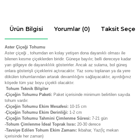
Ürün Bilgisi
Yorumlar (0)
Taksit Seçen
Aster Çiçeği Tohumu
Aster çiçeği , tohumdan en kolay yetişen dona dayanıklı olması ile
bilenen kesme çiçeklerden biridir.
Güneşe bayılır, belli dereceye kadar
yarı gölgeye de dayanıklılık gösterirler. Ancak az sulama, bol güneş
onlara gösterişli çiçeklerini açtıracaktır. Yaz sonu toplanan ya da yere
dökülen tohumlarından artarak devamlılığını sağlayacaktır, ayırdığınız
köşede tüm yaz boyu çiçekli olacaktır.
Tohum Teknik Bilgiler
-Çiçeğin Tohumu Paketi:
Paket içerisinde minimum belirtilen sayıda
tohum vardır.
-Çiçeğin Tohumu Ekim Mesafesi:
10-15 cm
-Çiçeğin Tohumu Ekim Derinliği:
1-2 cm
-Çiçeğin Tohumu Tahmini Çimlenme Süresi:
7-21
gün
-Tohum Çimlenme İdeal Toprak Isısı:
20-30 derece
-Tavsiye Edilen Tohum Ekim Zamanı:
lkbahar, Yaz(İç mekan
içerisinde her zaman)