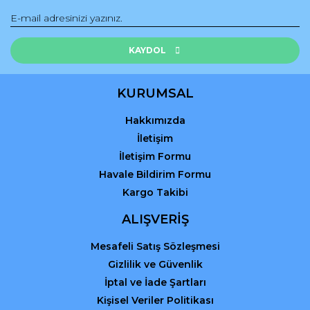
Ürün bilgilerinde hatalar bulunuyor.
Ürün fiyatı diğer sitelerden daha pahalı.
Bu ürüne benzer farklı alternatifler olmalı.
KAYDOL
KURUMSAL
Hakkımızda
Gönder
İletişim
İletişim Formu
Havale Bildirim Formu
Kargo Takibi
ALIŞVERİŞ
Mesafeli Satış Sözleşmesi
Gizlilik ve Güvenlik
İptal ve İade Şartları
Kişisel Veriler Politikası