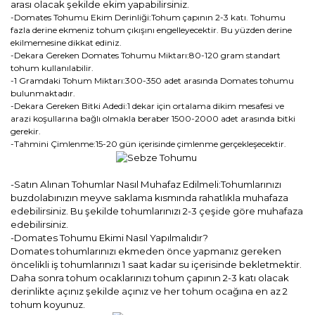
arası olacak şekilde ekim yapabilirsiniz.
-Domates Tohumu Ekim Derinliği:Tohum çapının 2-3 katı. Tohumu
fazla derine ekmeniz tohum çıkışını engelleyecektir. Bu yüzden derine
ekilmemesine dikkat ediniz.
-Dekara Gereken Domates Tohumu Miktarı:80-120 gram standart
tohum kullanılabilir.
-1 Gramdaki Tohum Miktarı:300-350 adet arasında Domates tohumu
bulunmaktadır.
-Dekara Gereken Bitki Adedi:1 dekar için ortalama dikim mesafesi ve
arazi koşullarına bağlı olmakla beraber 1500-2000 adet arasında bitki
gerekir.
-Tahmini Çimlenme:15-20 gün içerisinde çimlenme gerçekleşecektir.
-Satın Alınan Tohumlar Nasıl Muhafaz Edilmeli:Tohumlarınızı
buzdolabınızın meyve saklama kısmında rahatlıkla muhafaza
edebilirsiniz. Bu şekilde tohumlarınızı 2-3 çeşide göre muhafaza
edebilirsiniz.
-Domates Tohumu Ekimi Nasıl Yapılmalıdır?
Domates tohumlarınızı ekmeden önce yapmanız gereken
öncelikli iş tohumlarınızı 1 saat kadar su içerisinde bekletmektir.
Daha sonra tohum ocaklarınızı tohum çapının 2-3 katı olacak
derinlikte açınız şekilde açınız ve her tohum ocağına en az 2
tohum koyunuz.