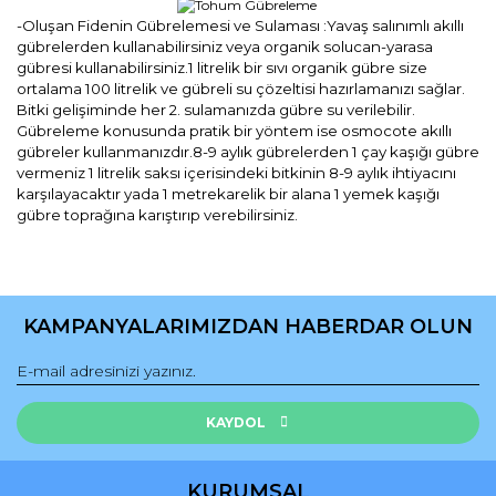
-Oluşan Fidenin Gübrelemesi ve Sulaması :Yavaş salınımlı akıllı
gübrelerden kullanabilirsiniz veya organik solucan-yarasa
gübresi kullanabilirsiniz.1 litrelik bir sıvı organik gübre size
ortalama 100 litrelik ve gübreli su çözeltisi hazırlamanızı sağlar.
Bitki gelişiminde her 2. sulamanızda gübre su verilebilir.
Gübreleme konusunda pratik bir yöntem ise osmocote akıllı
gübreler kullanmanızdır.8-9 aylık gübrelerden 1 çay kaşığı gübre
vermeniz 1 litrelik saksı içerisindeki bitkinin 8-9 aylık ihtiyacını
karşılayacaktır yada 1 metrekarelik bir alana 1 yemek kaşığı
gübre toprağına karıştırıp verebilirsiniz.
Bu ürünün fiyat bilgisi, resim, ürün açıklamalarında ve diğer
konularda yetersiz gördüğünüz noktaları öneri formunu
Bu ürüne ilk yorumu siz yapın!
kullanarak tarafımıza iletebilirsiniz.
KAMPANYALARIMIZDAN HABERDAR OLUN
Görüş ve önerileriniz için teşekkür ederiz.
Yorum Yaz
Ürün resmi kalitesiz, bozuk veya görüntülenemiyor.
Ürün açıklamasında eksik bilgiler bulunuyor.
KAYDOL
Ürün bilgilerinde hatalar bulunuyor.
Ürün fiyatı diğer sitelerden daha pahalı.
KURUMSAL