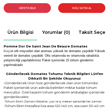
SEPETE EKLE
HIZLI SATIN AL
Ürün Bilgisi
Yorumlar (0)
Taksit Seçen
Pomme Dor De Saint Jean De Beaure Domates
Küçük
etli meyveleri olan aroması yüksek bir domates çeşididir.Yüksek
verimli bir domates çeşididir. Ofis ortamında ev ortamında rahatlıkla
yetiştiriciliği yapılabilirsiniz
.Paket içerisinde 15 tohum gönderimi
yapılmaktadır.
Gönderilecek Domates Tohumu Teknik Bilgileri Lütfen
Dikkatli Bir Şekilde Okuyunuz
Gönderilecek Ürün:Size gönderilecek olan ürün tohumdur.
-
Paket içerisinde ürün adında belirtilen miktar kadar tohum
mevcuttur. Özel tasarım tohum gönderim ambalajları içerisinde
gönderilecektir.
-Tohum Ekim Zamanı:İlkbahar, yaz ve iç mekan içerisinde her zaman
-Tohum Ekim Mesafesi:Sıra arası 120-140 cm, sıra üzeri 30-40 cm