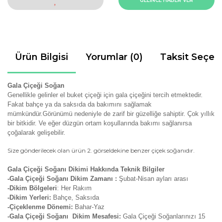
GELİNCE HABER VER
Ürün Bilgisi
Yorumlar (0)
Taksit Seçen
Gala Çiçeği Soğan
Genellikle gelinler el buket çiçeği için gala çiçeğini tercih etmektedir.
Fakat bahçe ya da saksıda da bakımını sağlamak
mümkündür.Görünümü nedeniyle de zarif bir güzelliğe sahiptir. Çok yıllık
bir bitkidir. Ve eğer düzgün ortam koşullarında bakımı sağlanırsa
çoğalarak gelişebilir.
Size gönderilecek olan ürün 2. görseldekine benzer çiçek soğanıdır.
Gala Çiçeği Soğanı Dikimi Hakkında Teknik Bilgiler
-Gala Çiçeği Soğanı Dikim Zamanı :
Şubat-Nisan ayları arası
-Dikim Bölgeleri
: Her Rakım
-Dikim Yerleri:
Bahçe, Saksıda
-Çiçeklenme Dönemi:
Bahar-Yaz
-Gala Çiçeği Soğanı Dikim Mesafesi:
Gala Çiçeği Soğanlarınızı 15