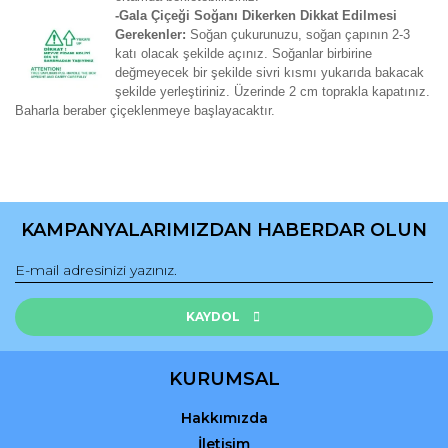
-Gala Çiçeği Soğanı Dikerken Dikkat Edilmesi
Gerekenler:
Soğan çukurunuzu, soğan çapının 2-3
katı olacak şekilde açınız. Soğanlar birbirine
değmeyecek bir şekilde sivri kısmı yukarıda bakacak
şekilde yerleştiriniz. Üzerinde 2 cm toprakla kapatınız.
Baharla beraber çiçeklenmeye başlayacaktır.
Bu ürünün fiyat bilgisi, resim, ürün açıklamalarında ve diğer
konularda yetersiz gördüğünüz noktaları öneri formunu
Bu ürüne ilk yorumu siz yapın!
kullanarak tarafımıza iletebilirsiniz.
KAMPANYALARIMIZDAN HABERDAR OLUN
Görüş ve önerileriniz için teşekkür ederiz.
Yorum Yaz
Ürün resmi kalitesiz, bozuk veya görüntülenemiyor.
Ürün açıklamasında eksik bilgiler bulunuyor.
KAYDOL
Ürün bilgilerinde hatalar bulunuyor.
Ürün fiyatı diğer sitelerden daha pahalı.
KURUMSAL
Bu ürüne benzer farklı alternatifler olmalı.
Hakkımızda
İletişim