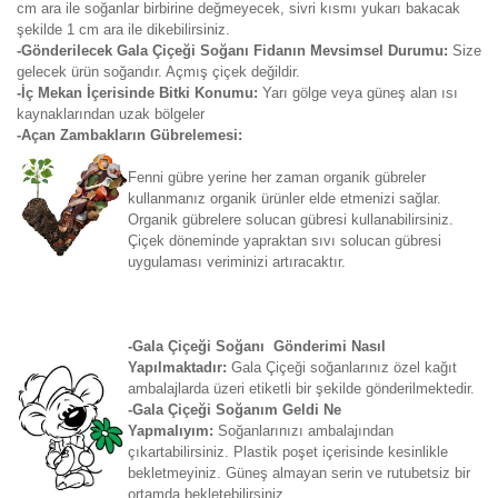
cm ara ile soğanlar birbirine değmeyecek, sivri kısmı yukarı bakacak
şekilde 1 cm ara ile dikebilirsiniz.
-Gönderilecek Gala Çiçeği Soğanı Fidanın Mevsimsel Durumu:
Size
gelecek ürün soğandır. Açmış çiçek değildir.
-İç Mekan İçerisinde Bitki Konumu:
Yarı gölge veya güneş alan ısı
kaynaklarından uzak bölgeler
-Açan Zambakların Gübrelemesi:
Fenni gübre yerine her zaman organik gübreler
kullanmanız organik ürünler elde etmenizi sağlar.
Organik gübrelere solucan gübresi kullanabilirsiniz.
Çiçek döneminde yapraktan sıvı solucan gübresi
uygulaması veriminizi artıracaktır.
-Gala Çiçeği Soğanı Gönderimi Nasıl
Yapılmaktadır:
Gala Çiçeği soğanlarınız özel kağıt
ambalajlarda üzeri etiketli bir şekilde gönderilmektedir.
-Gala Çiçeği Soğanım Geldi Ne
Yapmalıyım:
Soğanlarınızı ambalajından
çıkartabilirsiniz. Plastik poşet içerisinde kesinlikle
bekletmeyiniz. Güneş almayan serin ve rutubetsiz bir
ortamda bekletebilirsiniz.