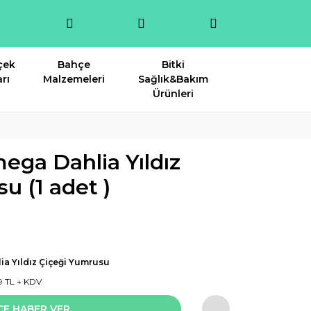
çek
Bahçe
Bitki
rı
Malzemeleri
Sağlık&Bakım
Ürünleri
ega Dahlia Yıldız
u (1 adet )
ia Yıldız Çiçeği Yumrusu
9 TL + KDV
CE HABER VER