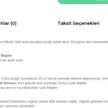
mlar (0)
Taksit Seçenekleri
ir bitkidir. Halk arasında dalya çiçeği olarak bilinir. Bol güneş alan ortamla
Bilgiler
iran ayları arası
 Yıldız Çiçeği Yumrularınız 25 cm ara ile yumrular birbirine değmeyecek, sivri
sel Durumu:
Size gelecek ürün yumrudur. Açmış çiçek değildir.
neş alan ısı kaynaklarından uzak bölgeler
breler kullanmanız organik ürünler elde etmenizi sağlar. Organik gübrelere so
ı veriminizi artıracaktır.