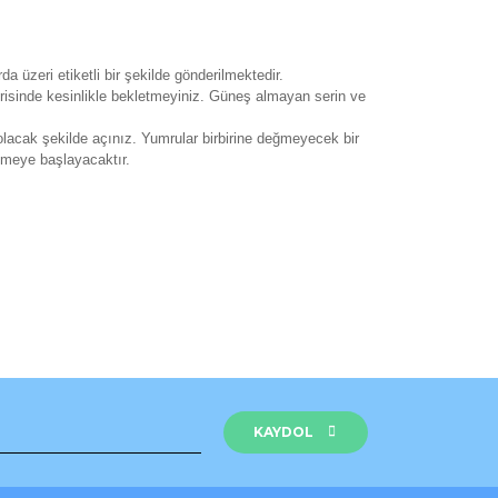
a üzeri etiketli bir şekilde gönderilmektedir.
çerisinde kesinlikle bekletmeyiniz. Güneş almayan serin ve
lacak şekilde açınız. Yumrular birbirine değmeyecek bir
enmeye başlayacaktır.
rak tarafımıza iletebilirsiniz.
KAYDOL