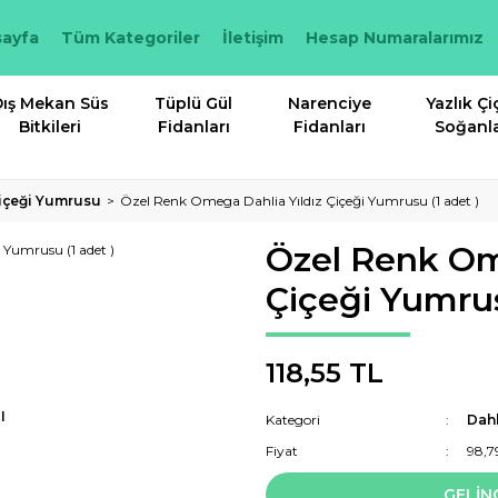
ayfa
Tüm Kategoriler
İletişim
Hesap Numaralarımız
ış Mekan Süs
Tüplü Gül
Narenciye
Yazlık Çi
Bitkileri
Fidanları
Fidanları
Soğanla
Çiçeği Yumrusu
Özel Renk Omega Dahlia Yıldız Çiçeği Yumrusu (1 adet )
Özel Renk Om
Çiçeği Yumrus
118,55 TL
I
Kategori
Dahl
Fiyat
98,7
GELİN