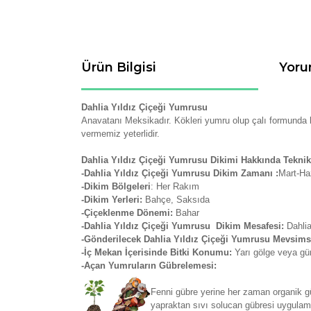
Ürün Bilgisi
Yoru
Dahlia Yıldız Çiçeği Yumrusu
Anavatanı Meksikadır. Kökleri yumru olup çalı formunda b
vermemiz yeterlidir.
Dahlia Yıldız Çiçeği Yumrusu Dikimi Hakkında Teknik 
-Dahlia Yıldız Çiçeği Yumrusu Dikim Zamanı :
Mart-Haz
-Dikim Bölgeleri
: Her Rakım
-Dikim Yerleri:
Bahçe, Saksıda
-Çiçeklenme Dönemi:
Bahar
-Dahlia Yıldız Çiçeği Yumrusu Dikim Mesafesi:
Dahlia
-Gönderilecek Dahlia Yıldız Çiçeği Yumrusu Mevsim
-İç Mekan İçerisinde Bitki Konumu:
Yarı gölge veya gü
-Açan Yumruların Gübrelemesi:
Fenni gübre yerine her zaman organik gü
yapraktan sıvı solucan gübresi uygulamas