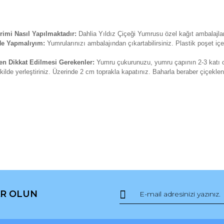
rimi Nasıl Yapılmaktadır:
Dahlia Yıldız Çiçeği Yumrusu özel kağıt ambalajlard
 Ne Yapmalıyım:
Yumrularınızı ambalajından çıkartabilirsiniz. Plastik poşet i
ken Dikkat Edilmesi Gerekenler:
Yumru çukurunuzu, yumru çapının 2-3 katı o
kilde yerleştiriniz. Üzerinde 2 cm toprakla kapatınız. Baharla beraber çiçekl
da ve diğer konularda yetersiz gördüğünüz noktaları öneri formunu kullana
Bu ürüne ilk yorumu siz yapın!
R OLUN
r.
Yorum Yaz