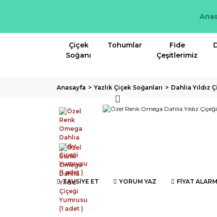
Anas
Çiçek
Tohumlar
Fide
D
Soğanı
Çeşitlerimiz
Anasayfa
Yazlık Çiçek Soğanları
Dahlia Yıldız 
TAVSİYE ET
YORUM YAZ
FİYAT ALARM