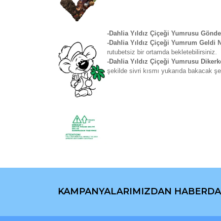
-Dahlia Yıldız Çiçeği Yumrusu Gönde
-Dahlia Yıldız Çiçeği Yumrum Geldi
rutubetsiz bir ortamda bekletebilirsiniz.
-Dahlia Yıldız Çiçeği Yumrusu Diker
şekilde sivri kısmı yukarıda bakacak şe
Bu ürünün fiyat bilgisi, resim, ürün açıklamaların
Görüş ve önerileriniz için teşekkür ederiz.
KAMPANYALARIMIZDAN HABERDA
Ürün resmi kalitesiz, bozuk veya görüntülenemiyo
Ürün açıklamasında eksik bilgiler bulunuyor.
Ürün bilgilerinde hatalar bulunuyor.