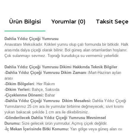
Ürün Bilgisi
Yorumlar (0)
Taksit Seçen
Dahlia Yıldız Çiçeği Yumrusu
Anavatanı Meksikadır. Kökleri yumru olup çalı formunda bir bitkidir. Halk
arasında dalya çiçeği olarak bilinir. Bol güneş alan ortamlardan hoşlanır.
Çok sulanmayı sevmez. Toprağı kurudukça su vermemiz yeterlidir.
Dahlia Yıldız Çiçeği Yumrusu Dikimi Hakkında Teknik Bilgiler
-Dahlia Yıldız Çiçeği Yumrusu Dikim Zamanı :
Mart-Haziran ayları
arası
-Dikim Bölgeleri
: Her Rakım
-Dikim Yerleri:
Bahçe, Saksıda
-Çiçeklenme Dönemi:
Bahar
-Dahlia Yıldız Çiçeği Yumrusu Dikim Mesafesi:
Dahlia Yıldız Çiçeği
Yumrularınız 25 cm ara ile yumrular birbirine değmeyecek, sivri kısmı
yukarı bakacak şekilde 1 cm ara ile dikebilirsiniz.
-Gönderilecek Dahlia Yıldız Çiçeği Yumrusu Mevsimsel
Durumu:
Size gelecek ürün yumrudur. Açmış çiçek değildir.
-İç Mekan İçerisinde Bitki Konumu:
Yarı gölge veya güneş alan ısı