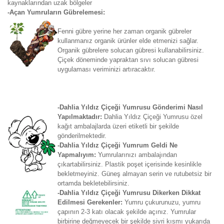
kaynaklarından uzak bölgeler
-Açan Yumruların Gübrelemesi:
Fenni gübre yerine her zaman organik gübreler
kullanmanız organik ürünler elde etmenizi sağlar.
Organik gübrelere solucan gübresi kullanabilirsiniz.
Çiçek döneminde yapraktan sıvı solucan gübresi
uygulaması veriminizi artıracaktır.
-Dahlia Yıldız Çiçeği Yumrusu Gönderimi Nasıl
Yapılmaktadır:
Dahlia Yıldız Çiçeği Yumrusu özel
kağıt ambalajlarda üzeri etiketli bir şekilde
gönderilmektedir.
-Dahlia Yıldız Çiçeği Yumrum Geldi Ne
Yapmalıyım:
Yumrularınızı ambalajından
çıkartabilirsiniz. Plastik poşet içerisinde kesinlikle
bekletmeyiniz. Güneş almayan serin ve rutubetsiz bir
ortamda bekletebilirsiniz.
-Dahlia Yıldız Çiçeği Yumrusu Dikerken Dikkat
Edilmesi Gerekenler:
Yumru çukurunuzu, yumru
çapının 2-3 katı olacak şekilde açınız. Yumrular
birbirine değmeyecek bir şekilde sivri kısmı yukarıda