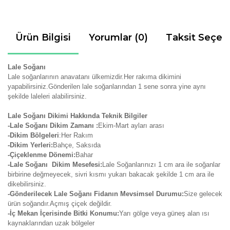
Ürün Bilgisi
Yorumlar (0)
Taksit Seçen
Lale Soğanı
Lale soğanlarının anavatanı ülkemizdir.Her rakıma dikimini
yapabilirsiniz.Gönderilen lale soğanlarından 1 sene sonra yine aynı
şekilde laleleri alabilirsiniz.
Lale Soğanı Dikimi Hakkında Teknik Bilgiler
-Lale Soğanı Dikim Zamanı :
Ekim-Mart ayları arası
-Dikim Bölgeleri
:Her Rakım
-Dikim Yerleri:
Bahçe, Saksıda
-Çiçeklenme Dönemi:
Bahar
-Lale Soğanı Dikim Mesefesi:
Lale Soğanlarınızı 1 cm ara ile soğanlar
birbirine değmeyecek, sivri kısmı yukarı bakacak şekilde 1 cm ara ile
dikebilirsiniz.
-Gönderilecek Lale Soğanı Fidanın Mevsimsel Durumu:
Size gelecek
ürün soğandır.Açmış çiçek değildir.
-İç Mekan İçerisinde Bitki Konumu:
Yarı gölge veya güneş alan ısı
kaynaklarından uzak bölgeler