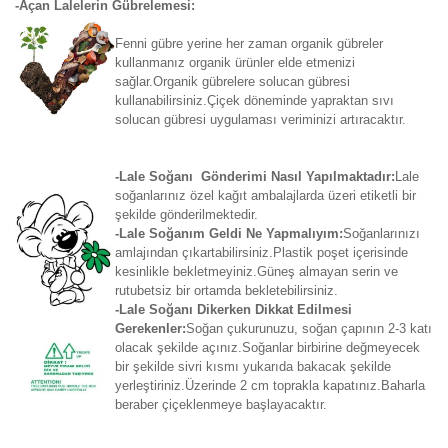
-Açan Lalelerin Gübrelemesi:
Fenni gübre yerine her zaman organik gübreler
kullanmanız organik ürünler elde etmenizi
sağlar.Organik gübrelere solucan gübresi
kullanabilirsiniz.Çiçek döneminde yapraktan sıvı
solucan gübresi uygulaması veriminizi artıracaktır.
-Lale Soğanı Gönderimi Nasıl Yapılmaktadır:
Lale
soğanlarınız özel kağıt ambalajlarda üzeri etiketli bir
şekilde gönderilmektedir.
-Lale Soğanım Geldi Ne Yapmalıyım:
Soğanlarınızı
amlajından çıkartabilirsiniz.Plastik poşet içerisinde
kesinlikle bekletmeyiniz.Güneş almayan serin ve
rutubetsiz bir ortamda bekletebilirsiniz.
-Lale Soğanı Dikerken Dikkat Edilmesi
Gerekenler:
Soğan çukurunuzu, soğan çapının 2-3 katı
olacak şekilde açınız.Soğanlar birbirine değmeyecek
bir şekilde sivri kısmı yukarıda bakacak şekilde
yerleştiriniz.Üzerinde 2 cm toprakla kapatınız.Baharla
beraber çiçeklenmeye başlayacaktır.