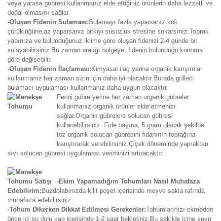
veya yarasa gübresi kullanmanız elde ettiğiniz ürünlerin daha lezzetli ve
doğal olmasını sağlar.
-Oluşan Fidenin Sulaması:
Sulamayı fazla yaparsanız kök
çürüklüğüne,az yaparsanız bitkiyi susuzluk stresine sokarsınız.Toprak
yapınıza ve bulunduğunuz iklime göre oluşan fidenizi 2-4 günde bir
sulayabilirsiniz.Bu zaman aralığı bölgeye, fidenin bulunduğu konuma
göre değişebilir.
-Oluşan Fidenin İlaçlaması:
Kimyasal ilaç yerine organik karışımlar
kullanmanız her zaman sizin için daha iyi olacaktır.Burada gülleci
bulamacı uygulaması kullanmanız daha uygun olacaktır.
Fenni gübre yerine her zaman organik gübreler
kullanmanız organik ürünler elde etmenizi
sağlar.Organik gübrelere solucan gübresi
kullanabilirsiniz. Fide başına, 5 gram olacak şekilde
toz organik solucan gübresini fidanının toprağına
karıştırarak verebilirsiniz.Çiçek döneminde yapraktan
sıvı solucan gübresi uygulaması veriminizi artıracaktır.
-Ekim Yapamadığım Tohumları Nasıl Muhafaza
Edebilirim:
Buzdolabınızda kilit poşet içerisinde meyve sakla rafında
muhafaza edebilirsiniz.
-Tohum Dikerken Dikkat Edilmesi Gerekenler:
Tohumlarınızı ekmeden
önce içi su dolu kap içerisinde 1-2 saat bekletiniz.Bu şekilde içine suyu