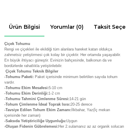
Ürün Bilgisi
Yorumlar (0)
Taksit Seçen
Çiçek Tohumu
Rengi ve çiçekleri ile ekildiği tüm alanlara hareket katan oldukça
zahmetsiz yetiştirmesi çok kolay bir çiçektir.
Her ortamda yaşayabilir.
En büyük ihtiyacı güneştir. Evinizin bahçesinde, balkonun da ve
bordürlerde rahatlıkla yetiştirilebilir.
Çiçek Tohumu Teknik Bilgiler
-Tohumu Paketi:
Paket içerisinde minimum belirtilen sayıda tohum
vardır.
-Tohumu Ekim Mesafesi:
5-10 cm
-Tohumu Ekim Derinliği:
1-2 cm
-Tohumu Tahmini Çimlenme Süresi:
14-21
gün
-Tohum Çimlenme İdeal Toprak Isısı:
20-25 derece
-Tavsiye Edilen Tohum Ekim Zamanı:
İlkbahar, Yaz(İç mekan
içerisinde her zaman)
-Saksıda Yetiştiriciliğe Uygunluğu:
Uygun
-Oluşan Fidenin Gübrelemesi:
Her 2.sulamanız az az organik solucan