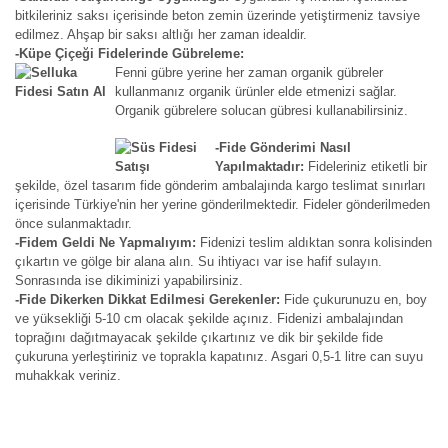
bitkileriniz saksı içerisinde beton zemin üzerinde yetiştirmeniz tavsiye
edilmez. Ahşap bir saksı altlığı her zaman idealdir.
-Küpe Çiçeği Fidelerinde Gübreleme:
Fenni gübre yerine her zaman organik gübreler
kullanmanız organik ürünler elde etmenizi sağlar.
Organik gübrelere solucan gübresi kullanabilirsiniz.
-Fide Gönderimi Nasıl
Yapılmaktadır:
Fideleriniz etiketli bir
şekilde, özel tasarım fide gönderim ambalajında kargo teslimat sınırları
içerisinde Türkiye'nin her yerine gönderilmektedir. Fideler gönderilmeden
önce sulanmaktadır.
-Fidem Geldi Ne Yapmalıyım:
Fidenizi teslim aldıktan sonra kolisinden
çıkartın ve gölge bir alana alın. Su ihtiyacı var ise hafif sulayın.
Sonrasında ise dikiminizi yapabilirsiniz.
-Fide Dikerken Dikkat Edilmesi Gerekenler:
Fide çukurunuzu en, boy
ve yüksekliği 5-10 cm olacak şekilde açınız. Fidenizi ambalajından
toprağını dağıtmayacak şekilde çıkartınız ve dik bir şekilde fide
çukuruna yerleştiriniz ve toprakla kapatınız. Asgari 0,5-1 litre can suyu
muhakkak veriniz.