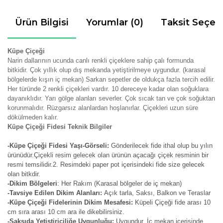
Ürün Bilgisi
Yorumlar (0)
Taksit Seçen
Küpe Çiçeği
Narin dallarının ucunda canlı renkli çiçeklere sahip çalı formunda
bitkidir. Çok yıllık olup dış mekanda yetiştirilmeye uygundur. (karasal
bölgelerde kışın iç mekan) Sarkan sepetler de oldukça fazla tercih edilir.
Her türünde 2 renkli çiçekleri vardır. 10 dereceye kadar olan soğuklara
dayanıklıdır. Yarı gölge alanları severler. Çok sıcak tan ve çok soğuktan
korunmalıdır. Rüzgarsız alanlardan hoşlanırlar. Çiçekleri uzun süre
dökülmeden kalır.
Küpe Çiçeği Fidesi Teknik Bilgiler
-Küpe Çiçeği Fidesi Yaşı-Görseli:
Gönderilecek fide ithal olup bu yılın
ürünüdür.Çiçekli resim gelecek olan ürünün açacağı çiçek resminin bir
resmi temsilidir.2. Resimdeki paper pot içerisindeki fide size gelecek
olan bitkdir.
-Dikim Bölgeleri
: Her Rakım (Karasal bölgeler de iç mekan)
-Tavsiye Edilen Dikim Alanları:
Açık tarla, Saksı, Balkon ve Teraslar
-Küpe Çiçeği Fidelerinin Dikim Mesafesi:
Küpeli Çiçeği fide arası 10
cm sıra arası 10 cm ara ile dikebilirsiniz.
-Saksıda Yetiştiriciliğe Uygunluğu:
Uygundur. İç mekan içerisinde