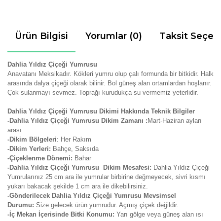
Ürün Bilgisi
Yorumlar (0)
Taksit Seçen
Dahlia Yıldız Çiçeği Yumrusu
Anavatanı Meksikadır. Kökleri yumru olup çalı formunda bir bitkidir. Halk
arasında dalya çiçeği olarak bilinir. Bol güneş alan ortamlardan hoşlanır.
Çok sulanmayı sevmez. Toprağı kurudukça su vermemiz yeterlidir.
Dahlia Yıldız Çiçeği Yumrusu Dikimi Hakkında Teknik Bilgiler
-Dahlia Yıldız Çiçeği Yumrusu Dikim Zamanı :
Mart-Haziran ayları
arası
-Dikim Bölgeleri
: Her Rakım
-Dikim Yerleri:
Bahçe, Saksıda
-Çiçeklenme Dönemi:
Bahar
-Dahlia Yıldız Çiçeği Yumrusu Dikim Mesafesi:
Dahlia Yıldız Çiçeği
Yumrularınız 25 cm ara ile yumrular birbirine değmeyecek, sivri kısmı
yukarı bakacak şekilde 1 cm ara ile dikebilirsiniz.
-Gönderilecek Dahlia Yıldız Çiçeği Yumrusu Mevsimsel
Durumu:
Size gelecek ürün yumrudur. Açmış çiçek değildir.
-İç Mekan İçerisinde Bitki Konumu:
Yarı gölge veya güneş alan ısı