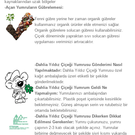
kaynaklarından uzak bölgeler
-Açan Yumruların Gübrelemesi:
Fenni gübre yerine her zaman organik gübreler
kullanmanız organik ürünler elde etmenizi sağlar.
Organik gübrelere solucan gübresi kullanabilirsiniz.
Çiçek döneminde yapraktan sıvı solucan gübresi
uygulaması veriminizi artıracaktır.
-Dahlia Yıldız Çiçeği Yumrusu Gönderimi Nasıl
Yapılmaktadır:
Dahlia Yıldız Çiçeği Yumrusu özel
kağıt ambalajlarda üzeri etiketli bir şekilde
gönderilmektedir.
-Dahlia Yıldız Çiçeği Yumrum Geldi Ne
Yapmalıyım:
Yumrularınızı ambalajından
çıkartabilirsiniz. Plastik poşet içerisinde kesinlikle
bekletmeyiniz. Güneş almayan serin ve rutubetsiz bir
ortamda bekletebilirsiniz.
-Dahlia Yıldız Çiçeği Yumrusu Dikerken Dikkat
Edilmesi Gerekenler:
Yumru çukurunuzu, yumru
çapının 2-3 katı olacak şekilde açınız. Yumrular
birbirine değmeyecek bir şekilde sivri kısmı yukarıda