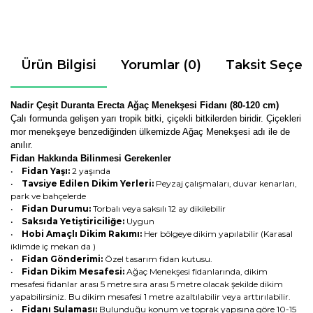
Ürün Bilgisi
Yorumlar (0)
Taksit Seçen
Nadir Çeşit Duranta Erecta Ağaç Menekşesi Fidanı (80-120 cm)
Çalı formunda gelişen yarı tropik bitki, çiçekli bitkilerden biridir. Çiçekleri
mor menekşeye benzediğinden ülkemizde Ağaç Menekşesi adı ile de
anılır.
Fidan Hakkında Bilinmesi Gerekenler
•
Fidan Yaşı:
2 yaşında
•
Tavsiye Edilen Dikim Yerleri:
Peyzaj çalışmaları, duvar kenarları,
park ve bahçelerde
•
Fidan Durumu:
Torbalı veya saksılı 12 ay dikilebilir
•
Saksıda Yetiştiriciliğe:
Uygun
•
Hobi Amaçlı Dikim Rakımı:
Her bölgeye dikim yapılabilir (Karasal
iklimde iç mekan da )
•
Fidan Gönderimi:
Özel tasarım fidan kutusu.
•
Fidan Dikim Mesafesi:
Ağaç Menekşesi fidanlarında, dikim
mesafesi fidanlar arası 5 metre sıra arası 5 metre olacak şekilde dikim
yapabilirsiniz. Bu dikim mesafesi 1 metre azaltılabilir veya arttırılabilir.
•
Fidanı Sulaması:
Bulunduğu konum ve toprak yapısına göre 10-15