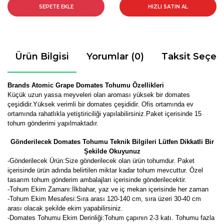
SEPETE EKLE
HIZLI SATIN AL
Ürün Bilgisi
Yorumlar (0)
Taksit Seçen
Brands Atomic Grape Domates Tohumu Özellikleri
Küçük uzun yassa meyveleri olan aroması yüksek bir domates
çeşididir.Yüksek verimli bir domates çeşididir. Ofis ortamında ev
ortamında rahatlıkla yetiştiriciliği yapılabilirsiniz
.Paket içerisinde 15
tohum gönderimi yapılmaktadır.
Gönderilecek Domates Tohumu Teknik Bilgileri Lütfen Dikkatli Bir
Şekilde Okuyunuz
-
Gönderilecek Ürün:Size gönderilecek olan ürün tohumdur. Paket
içerisinde ürün adında belirtilen miktar kadar tohum mevcuttur. Özel
tasarım tohum gönderim ambalajları içerisinde gönderilecektir.
-Tohum Ekim Zamanı:İlkbahar, yaz ve iç mekan içerisinde her zaman
-Tohum Ekim Mesafesi:Sıra arası 120-140 cm, sıra üzeri 30-40 cm
arası olacak şekilde ekim yapabilirsiniz.
-Domates Tohumu Ekim Derinliği:Tohum çapının 2-3 katı. Tohumu fazla