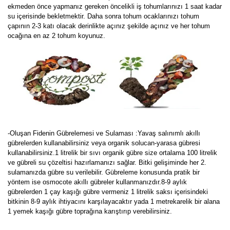
ekmeden önce yapmanız gereken öncelikli iş tohumlarınızı 1 saat kadar
su içerisinde bekletmektir. Daha sonra tohum ocaklarınızı tohum
çapının 2-3 katı olacak derinlikte açınız şekilde açınız ve her tohum
ocağına en az 2 tohum koyunuz.
-Oluşan Fidenin Gübrelemesi ve Sulaması :Yavaş salınımlı akıllı
gübrelerden kullanabilirsiniz veya organik solucan-yarasa gübresi
kullanabilirsiniz.1 litrelik bir sıvı organik gübre size ortalama 100 litrelik
ve gübreli su çözeltisi hazırlamanızı sağlar. Bitki gelişiminde her 2.
sulamanızda gübre su verilebilir. Gübreleme konusunda pratik bir
yöntem ise osmocote akıllı gübreler kullanmanızdır.8-9 aylık
gübrelerden 1 çay kaşığı gübre vermeniz 1 litrelik saksı içerisindeki
bitkinin 8-9 aylık ihtiyacını karşılayacaktır yada 1 metrekarelik bir alana
1 yemek kaşığı gübre toprağına karıştırıp verebilirsiniz.