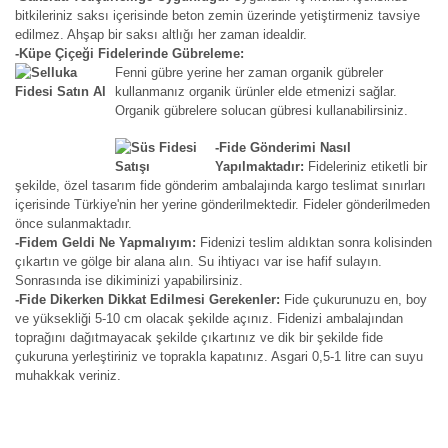
bitkileriniz saksı içerisinde beton zemin üzerinde yetiştirmeniz tavsiye
edilmez. Ahşap bir saksı altlığı her zaman idealdir.
-Küpe Çiçeği Fidelerinde Gübreleme:
Fenni gübre yerine her zaman organik gübreler
kullanmanız organik ürünler elde etmenizi sağlar.
Organik gübrelere solucan gübresi kullanabilirsiniz.
-Fide Gönderimi Nasıl
Yapılmaktadır:
Fideleriniz etiketli bir
şekilde, özel tasarım fide gönderim ambalajında kargo teslimat sınırları
içerisinde Türkiye'nin her yerine gönderilmektedir. Fideler gönderilmeden
önce sulanmaktadır.
-Fidem Geldi Ne Yapmalıyım:
Fidenizi teslim aldıktan sonra kolisinden
çıkartın ve gölge bir alana alın. Su ihtiyacı var ise hafif sulayın.
Sonrasında ise dikiminizi yapabilirsiniz.
-Fide Dikerken Dikkat Edilmesi Gerekenler:
Fide çukurunuzu en, boy
ve yüksekliği 5-10 cm olacak şekilde açınız. Fidenizi ambalajından
toprağını dağıtmayacak şekilde çıkartınız ve dik bir şekilde fide
çukuruna yerleştiriniz ve toprakla kapatınız. Asgari 0,5-1 litre can suyu
muhakkak veriniz.