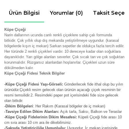
Ürün Bilgisi
Yorumlar (0)
Taksit Seçen
Küpe Çiçeği
Narin dallarının ucunda canlı renkli çiçeklere sahip çalı formunda
bitkidir. Çok yıllık olup dış mekanda yetiştirilmeye uygundur. (karasal
bölgelerde kışın iç mekan) Sarkan sepetler de oldukça fazla tercih edilir.
Her türünde 2 renkli çiçekleri vardır. 10 dereceye kadar olan soğuklara
dayanıklıdır. Yarı gölge alanları severler. Çok sıcak tan ve çok soğuktan
korunmalıdır. Rüzgarsız alanlardan hoşlanırlar. Çiçekleri uzun süre
dökülmeden kalır.
Küpe Çiçeği Fidesi Teknik Bilgiler
-Küpe Çiçeği Fidesi Yaşı-Görseli:
Gönderilecek fide ithal olup bu yılın
ürünüdür.Çiçekli resim gelecek olan ürünün açacağı çiçek resminin bir
resmi temsilidir.2. Resimdeki paper pot içerisindeki fide size gelecek
olan bitkdir.
-Dikim Bölgeleri
: Her Rakım (Karasal bölgeler de iç mekan)
-Tavsiye Edilen Dikim Alanları:
Açık tarla, Saksı, Balkon ve Teraslar
-Küpe Çiçeği Fidelerinin Dikim Mesafesi:
Küpeli Çiçeği fide arası 10
cm sıra arası 10 cm ara ile dikebilirsiniz.
-Saksıda Yetiştiriciliğe Uygunluğu:
Uygundur. İç mekan içerisinde