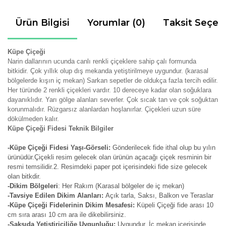
Ürün Bilgisi
Yorumlar (0)
Taksit Seçen
Küpe Çiçeği
Narin dallarının ucunda canlı renkli çiçeklere sahip çalı formunda
bitkidir. Çok yıllık olup dış mekanda yetiştirilmeye uygundur. (karasal
bölgelerde kışın iç mekan) Sarkan sepetler de oldukça fazla tercih edilir.
Her türünde 2 renkli çiçekleri vardır. 10 dereceye kadar olan soğuklara
dayanıklıdır. Yarı gölge alanları severler. Çok sıcak tan ve çok soğuktan
korunmalıdır. Rüzgarsız alanlardan hoşlanırlar. Çiçekleri uzun süre
dökülmeden kalır.
Küpe Çiçeği Fidesi Teknik Bilgiler
-Küpe Çiçeği Fidesi Yaşı-Görseli:
Gönderilecek fide ithal olup bu yılın
ürünüdür.Çiçekli resim gelecek olan ürünün açacağı çiçek resminin bir
resmi temsilidir.2. Resimdeki paper pot içerisindeki fide size gelecek
olan bitkdir.
-Dikim Bölgeleri
: Her Rakım (Karasal bölgeler de iç mekan)
-Tavsiye Edilen Dikim Alanları:
Açık tarla, Saksı, Balkon ve Teraslar
-Küpe Çiçeği Fidelerinin Dikim Mesafesi:
Küpeli Çiçeği fide arası 10
cm sıra arası 10 cm ara ile dikebilirsiniz.
-Saksıda Yetiştiriciliğe Uygunluğu:
Uygundur. İç mekan içerisinde