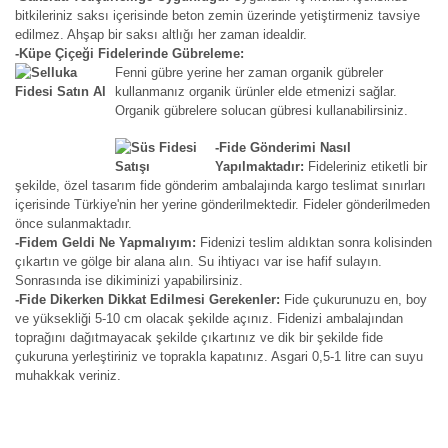
bitkileriniz saksı içerisinde beton zemin üzerinde yetiştirmeniz tavsiye
edilmez. Ahşap bir saksı altlığı her zaman idealdir.
-Küpe Çiçeği Fidelerinde Gübreleme:
Fenni gübre yerine her zaman organik gübreler
kullanmanız organik ürünler elde etmenizi sağlar.
Organik gübrelere solucan gübresi kullanabilirsiniz.
-Fide Gönderimi Nasıl
Yapılmaktadır:
Fideleriniz etiketli bir
şekilde, özel tasarım fide gönderim ambalajında kargo teslimat sınırları
içerisinde Türkiye'nin her yerine gönderilmektedir. Fideler gönderilmeden
önce sulanmaktadır.
-Fidem Geldi Ne Yapmalıyım:
Fidenizi teslim aldıktan sonra kolisinden
çıkartın ve gölge bir alana alın. Su ihtiyacı var ise hafif sulayın.
Sonrasında ise dikiminizi yapabilirsiniz.
-Fide Dikerken Dikkat Edilmesi Gerekenler:
Fide çukurunuzu en, boy
ve yüksekliği 5-10 cm olacak şekilde açınız. Fidenizi ambalajından
toprağını dağıtmayacak şekilde çıkartınız ve dik bir şekilde fide
çukuruna yerleştiriniz ve toprakla kapatınız. Asgari 0,5-1 litre can suyu
muhakkak veriniz.