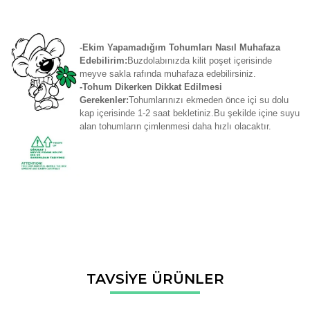
-Ekim Yapamadığım Tohumları Nasıl Muhafaza
Edebilirim:
Buzdolabınızda kilit poşet içerisinde
meyve sakla rafında muhafaza edebilirsiniz.
-Tohum Dikerken Dikkat Edilmesi
Gerekenler:
Tohumlarınızı ekmeden önce içi su dolu
kap içerisinde 1-2 saat bekletiniz.Bu şekilde içine suyu
alan tohumların çimlenmesi daha hızlı olacaktır.
Bu ürünün fiyat bilgisi, resim, ürün açıklamalarında ve diğer
TAVSİYE ÜRÜNLER
konularda yetersiz gördüğünüz noktaları öneri formunu
Bu ürüne ilk yorumu siz yapın!
kullanarak tarafımıza iletebilirsiniz.