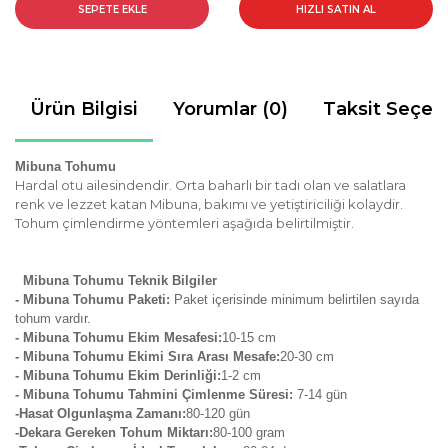
SEPETE EKLE
HIZLI SATIN AL
Ürün Bilgisi
Yorumlar (0)
Taksit Seçen
Mibuna Tohumu
Hardal otu ailesindendir. Orta baharlı bir tadı olan ve salatlara
renk ve lezzet katan Mibuna, bakımı ve yetiştiriciliği kolaydir.
Tohum çimlendirme yöntemleri aşağıda belirtilmiştir.
Mibuna Tohumu Teknik Bilgiler
- Mibuna Tohumu Paketi:
Paket içerisinde minimum belirtilen sayıda
tohum vardır.
- Mibuna
Tohumu Ekim Mesafesi:
10-15 cm
- Mibuna Tohumu Ekimi Sıra Arası Mesafe:
2
0-30 cm
- Mibuna Tohumu Ekim Derinliği:
1-2 cm
- Mibuna Tohumu Tahmini Çimlenme Süresi:
7-14
gün
-Hasat Olgunlaşma Zamanı:
80-120 gün
-Dekara Gereken Tohum Miktarı:
80-100 gram