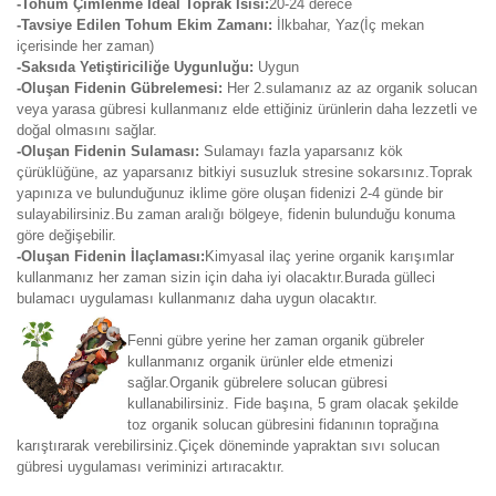
-Tohum Çimlenme İdeal Toprak Isısı:
20-24 derece
-Tavsiye Edilen Tohum Ekim Zamanı:
İlkbahar, Yaz(İç mekan
içerisinde her zaman)
-Saksıda Yetiştiriciliğe Uygunluğu:
Uygun
-Oluşan Fidenin Gübrelemesi:
Her 2.sulamanız az az organik solucan
veya yarasa gübresi kullanmanız elde ettiğiniz ürünlerin daha lezzetli ve
doğal olmasını sağlar.
-Oluşan Fidenin Sulaması:
Sulamayı fazla yaparsanız kök
çürüklüğüne, az yaparsanız bitkiyi susuzluk stresine sokarsınız.Toprak
yapınıza ve bulunduğunuz iklime göre oluşan fidenizi 2-4 günde bir
sulayabilirsiniz.Bu zaman aralığı bölgeye, fidenin bulunduğu konuma
göre değişebilir.
-Oluşan Fidenin İlaçlaması:
Kimyasal ilaç yerine organik karışımlar
kullanmanız her zaman sizin için daha iyi olacaktır.Burada gülleci
bulamacı uygulaması kullanmanız daha uygun olacaktır.
Fenni gübre yerine her zaman organik gübreler
kullanmanız organik ürünler elde etmenizi
sağlar.Organik gübrelere solucan gübresi
kullanabilirsiniz. Fide başına, 5 gram olacak şekilde
toz organik solucan gübresini fidanının toprağına
karıştırarak verebilirsiniz.Çiçek döneminde yapraktan sıvı solucan
gübresi uygulaması veriminizi artıracaktır.