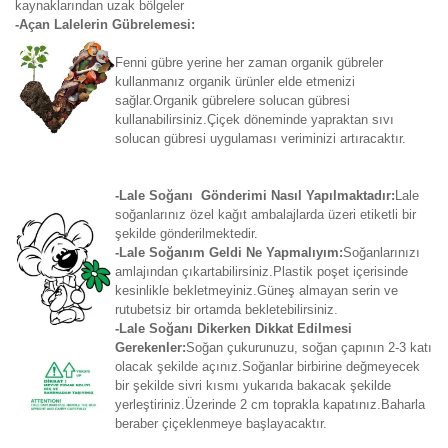
kaynaklarından uzak bölgeler
-Açan Lalelerin Gübrelemesi:
Fenni gübre yerine her zaman organik gübreler
kullanmanız organik ürünler elde etmenizi
sağlar.Organik gübrelere solucan gübresi
kullanabilirsiniz.Çiçek döneminde yapraktan sıvı
solucan gübresi uygulaması veriminizi artıracaktır.
-Lale Soğanı Gönderimi Nasıl Yapılmaktadır:
Lale
soğanlarınız özel kağıt ambalajlarda üzeri etiketli bir
şekilde gönderilmektedir.
-Lale Soğanım Geldi Ne Yapmalıyım:
Soğanlarınızı
amlajından çıkartabilirsiniz.Plastik poşet içerisinde
kesinlikle bekletmeyiniz.Güneş almayan serin ve
rutubetsiz bir ortamda bekletebilirsiniz.
-Lale Soğanı Dikerken Dikkat Edilmesi
Gerekenler:
Soğan çukurunuzu, soğan çapının 2-3 katı
olacak şekilde açınız.Soğanlar birbirine değmeyecek
bir şekilde sivri kısmı yukarıda bakacak şekilde
yerleştiriniz.Üzerinde 2 cm toprakla kapatınız.Baharla
beraber çiçeklenmeye başlayacaktır.