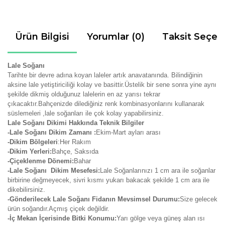
Ürün Bilgisi
Yorumlar (0)
Taksit Seçen
Lale Soğanı
Tarihte bir devre adına koyan laleler artık anavatanında. Bilindiğinin
aksine lale yetiştiriciliği kolay ve basittir.Üstelik bir sene sonra yine aynı
şekilde dikmiş olduğunuz lalelerin en az yarısı tekrar
çıkacaktır.Bahçenizde dilediğiniz renk kombinasyonlarını kullanarak
süslemeleri ,lale soğanları ile çok kolay yapabilirsiniz.
Lale Soğanı Dikimi Hakkında Teknik Bilgiler
-Lale Soğanı Dikim Zamanı :
Ekim-Mart ayları arası
-Dikim Bölgeleri
:Her Rakım
-Dikim Yerleri:
Bahçe, Saksıda
-Çiçeklenme Dönemi:
Bahar
-Lale Soğanı Dikim Mesefesi:
Lale Soğanlarınızı 1 cm ara ile soğanlar
birbirine değmeyecek, sivri kısmı yukarı bakacak şekilde 1 cm ara ile
dikebilirsiniz.
-Gönderilecek Lale Soğanı Fidanın Mevsimsel Durumu:
Size gelecek
ürün soğandır.Açmış çiçek değildir.
-İç Mekan İçerisinde Bitki Konumu:
Yarı gölge veya güneş alan ısı