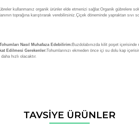
breler kullanmanız organik ürünler elde etmenizi sağlar.Organik gübrelere solu
danının toprağına karıştırarak verebilirsiniz.Çiçek döneminde yapraktan sıvı so
ohumları Nasıl Muhafaza Edebilirim:
Buzdolabınızda kilit poşet içerisinde
at Edilmesi Gerekenler:
Tohumlarınızı ekmeden önce içi su dolu kap içerisin
daha hızlı olacaktır.
da ve diğer konularda yetersiz gördüğünüz noktaları öneri formunu kullana
TAVSİYE ÜRÜNLER
Bu ürüne ilk yorumu siz yapın!
r.
Yorum Yaz