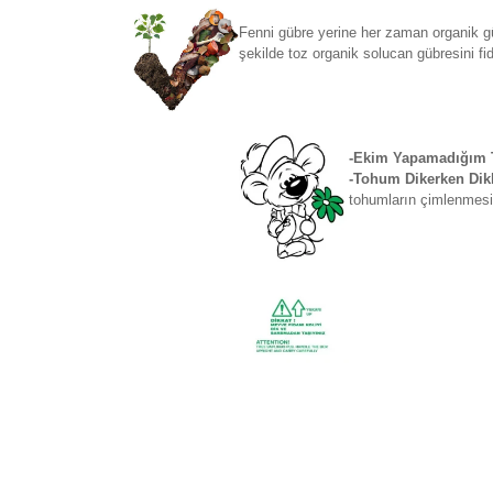
Fenni gübre yerine her zaman organik gü
şekilde toz organik solucan gübresini fi
-Ekim Yapamadığım T
-Tohum Dikerken Dikk
tohumların çimlenmesi 
Bu ürünün fiyat bilgisi, resim, ürün açıklamaların
Görüş ve önerileriniz için teşekkür ederiz.
Ürün resmi kalitesiz, bozuk veya görüntülenemiyo