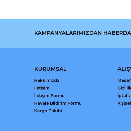
Ürün açıklamasında eksik bilgiler bulunuyor.
Ürün bilgilerinde hatalar bulunuyor.
Ürün fiyatı diğer sitelerden daha pahalı.
Bu ürüne benzer farklı alternatifler olmalı.
KAMPANYALARIMIZDAN HABERDA
KURUMSAL
ALIŞ
Hakkımızda
Mesafe
İletişim
Gizlil
İletişim Formu
İptal 
Havale Bildirim Formu
Kişisel
Kargo Takibi