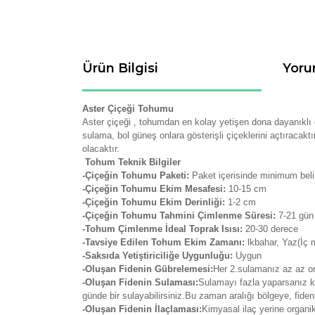
Ürün Bilgisi
Yoru
Aster Çiçeği Tohumu
Aster çiçeği , tohumdan en kolay yetişen dona dayanıklı o
sulama, bol güneş onlara gösterişli çiçeklerini açtıracak
olacaktır.
Tohum Teknik Bilgiler
-Çiçeğin Tohumu Paketi:
Paket içerisinde minimum belir
-Çiçeğin Tohumu Ekim Mesafesi:
10-15 cm
-Çiçeğin Tohumu Ekim Derinliği:
1-2 cm
-Çiçeğin Tohumu Tahmini Çimlenme Süresi:
7-21
gün
-Tohum Çimlenme İdeal Toprak Isısı:
20-30 derece
-Tavsiye Edilen Tohum Ekim Zamanı:
lkbahar, Yaz(İç 
-Saksıda Yetiştiriciliğe Uygunluğu:
Uygun
-Oluşan Fidenin Gübrelemesi:
Her 2.sulamanız az az org
-Oluşan Fidenin Sulaması:
Sulamayı fazla yaparsanız kö
günde bir sulayabilirsiniz.Bu zaman aralığı bölgeye, fide
-Oluşan Fidenin İlaçlaması:
Kimyasal ilaç yerine organi