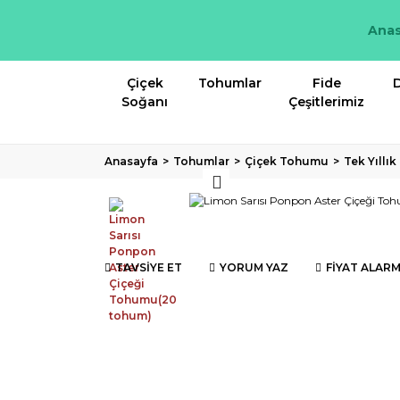
Anas
Çiçek
Tohumlar
Fide
D
Soğanı
Çeşitlerimiz
Anasayfa
Tohumlar
Çiçek Tohumu
Tek Yıllı
TAVSİYE ET
YORUM YAZ
FİYAT ALARM