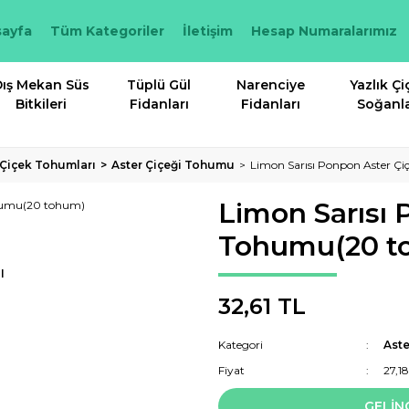
ayfa
Tüm Kategoriler
İletişim
Hesap Numaralarımız
ış Mekan Süs
Tüplü Gül
Narenciye
Yazlık Çi
Bitkileri
Fidanları
Fidanları
Soğanla
k Çiçek Tohumları
Aster Çiçeği Tohumu
Limon Sarısı Ponpon Aster Ç
Limon Sarısı 
Tohumu(20 t
I
32,61 TL
Kategori
Ast
Fiyat
27,1
GELİN