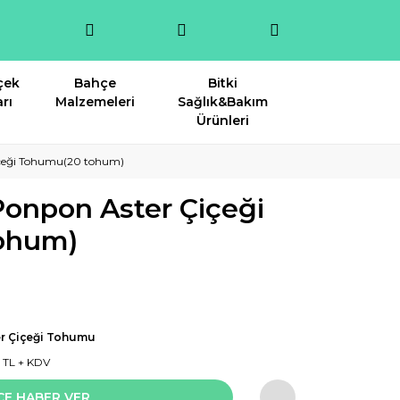
çek
Bahçe
Bitki
rı
Malzemeleri
Sağlık&Bakım
Ürünleri
içeği Tohumu(20 tohum)
Ponpon Aster Çiçeği
ohum)
er Çiçeği Tohumu
8 TL + KDV
CE HABER VER