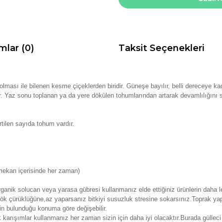
mlar (0)
Taksit Seçenekleri
lması ile bilenen kesme çiçeklerden biridir.
Güneşe bayılır, belli dereceye ka
tır. Yaz sonu toplanan ya da yere dökülen tohumlarından artarak devamlılığını
tilen sayıda tohum vardır.
mekan içerisinde her zaman)
anik solucan veya yarasa gübresi kullanmanız elde ettiğiniz ürünlerin daha le
k çürüklüğüne,az yaparsanız bitkiyi susuzluk stresine sokarsınız.Toprak yap
nin bulunduğu konuma göre değişebilir.
k karışımlar kullanmanız her zaman sizin için daha iyi olacaktır.Burada güll