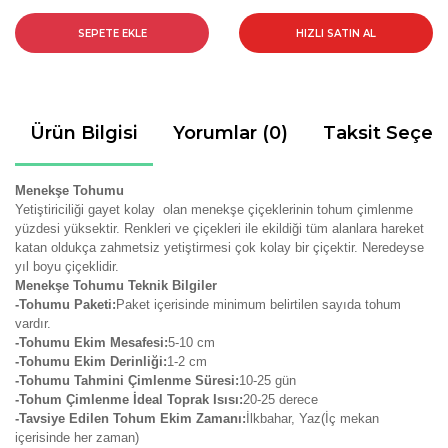
SEPETE EKLE
HIZLI SATIN AL
Ürün Bilgisi
Yorumlar (0)
Taksit Seçen
Menekşe Tohumu
Yetiştiriciliği gayet kolay olan menekşe çiçeklerinin tohum çimlenme
yüzdesi yüksektir. Renkleri ve çiçekleri ile ekildiği tüm alanlara hareket
katan oldukça zahmetsiz yetiştirmesi çok kolay bir çiçektir. Neredeyse
yıl boyu çiçeklidir.
Menekşe Tohumu Teknik Bilgiler
-Tohumu Paketi:
Paket içerisinde minimum belirtilen sayıda tohum
vardır.
-Tohumu Ekim Mesafesi:
5-10 cm
-Tohumu Ekim Derinliği:
1-2 cm
-Tohumu Tahmini Çimlenme Süresi:
10-25 gün
-Tohum Çimlenme İdeal Toprak Isısı:
20-25 derece
-Tavsiye Edilen Tohum Ekim Zamanı:
İlkbahar, Yaz(İç mekan
içerisinde her zaman)