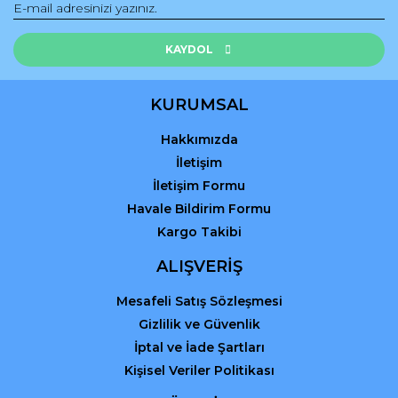
Ürün fiyatı diğer sitelerden daha pahalı.
Bu ürüne benzer farklı alternatifler olmalı.
KAYDOL
KURUMSAL
Hakkımızda
Gönder
İletişim
İletişim Formu
Havale Bildirim Formu
Kargo Takibi
ALIŞVERİŞ
Mesafeli Satış Sözleşmesi
Gizlilik ve Güvenlik
İptal ve İade Şartları
Kişisel Veriler Politikası