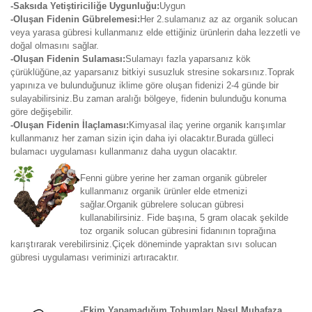
-Saksıda Yetiştiriciliğe Uygunluğu:
Uygun
-Oluşan Fidenin Gübrelemesi:
Her 2.sulamanız az az organik solucan
veya yarasa gübresi kullanmanız elde ettiğiniz ürünlerin daha lezzetli ve
doğal olmasını sağlar.
-Oluşan Fidenin Sulaması:
Sulamayı fazla yaparsanız kök
çürüklüğüne,az yaparsanız bitkiyi susuzluk stresine sokarsınız.Toprak
yapınıza ve bulunduğunuz iklime göre oluşan fidenizi 2-4 günde bir
sulayabilirsiniz.Bu zaman aralığı bölgeye, fidenin bulunduğu konuma
göre değişebilir.
-Oluşan Fidenin İlaçlaması:
Kimyasal ilaç yerine organik karışımlar
kullanmanız her zaman sizin için daha iyi olacaktır.Burada gülleci
bulamacı uygulaması kullanmanız daha uygun olacaktır.
Fenni gübre yerine her zaman organik gübreler
kullanmanız organik ürünler elde etmenizi
sağlar.Organik gübrelere solucan gübresi
kullanabilirsiniz. Fide başına, 5 gram olacak şekilde
toz organik solucan gübresini fidanının toprağına
karıştırarak verebilirsiniz.Çiçek döneminde yapraktan sıvı solucan
gübresi uygulaması veriminizi artıracaktır.
-Ekim Yapamadığım Tohumları Nasıl Muhafaza