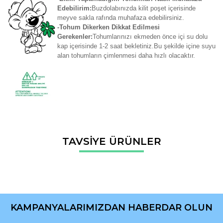
Edebilirim:
Buzdolabınızda kilit poşet içerisinde
meyve sakla rafında muhafaza edebilirsiniz.
-Tohum Dikerken Dikkat Edilmesi
Gerekenler:
Tohumlarınızı ekmeden önce içi su dolu
kap içerisinde 1-2 saat bekletiniz.Bu şekilde içine suyu
alan tohumların çimlenmesi daha hızlı olacaktır.
Bu ürünün fiyat bilgisi, resim, ürün açıklamalarında ve diğer
TAVSİYE ÜRÜNLER
konularda yetersiz gördüğünüz noktaları öneri formunu
Bu ürüne ilk yorumu siz yapın!
kullanarak tarafımıza iletebilirsiniz.
Görüş ve önerileriniz için teşekkür ederiz.
Yorum Yaz
Ürün resmi kalitesiz, bozuk veya görüntülenemiyor.
Ürün açıklamasında eksik bilgiler bulunuyor.
KAMPANYALARIMIZDAN HABERDAR OLUN
Ürün bilgilerinde hatalar bulunuyor.