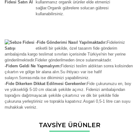
kullanmanız organik ürünler elde etmenizi
sağlar.Organik gübrelere solucan gübresi
kullanabilirsiniz.
-Fide Gönderimi Nasıl Yapılmaktadır:
Fideleriniz
etiketli bir şekilde, özel tasarım fide gönderim
ambalajında kargo teslimat sınırları içerisinde Türkiye'nin her yerine
gönderilmektedir.Fideler gönderilmeden önce sulanmaktadır.
-Fidem Geldi Ne Yapmalıyım:
Fidenizi teslim aldıktan sonra kolisinden
çıkartın ve gölge bir alana alın.Su ihtiyacı var ise hafif
sulayın.Sonrasında ise dikiminizi yapabilirsiniz.
-Fide Dikerken Dikkat Edilmesi Gerekenler:
Fide çukurunuzu en, boy
ve yüksekliği 5-10 cm olacak şekilde açınız. Fidenizi ambalajından
toprağını dağıtmayacak şekilde çıkartınız ve dik bir şekilde fide
çukuruna yerleştiriniz ve toprakla kapatınız.Asgari 0,5-1 litre can suyu
muhakkak veriniz.
Bu ürünün fiyat bilgisi, resim, ürün açıklamalarında ve diğer
TAVSİYE ÜRÜNLER
konularda yetersiz gördüğünüz noktaları öneri formunu
Bu ürüne ilk yorumu siz yapın!
kullanarak tarafımıza iletebilirsiniz.