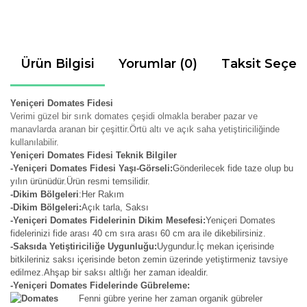
Ürün Bilgisi
Yorumlar (0)
Taksit Seçen
Yeniçeri Domates Fidesi
Verimi güzel bir sırık domates çeşidi olmakla beraber pazar ve
manavlarda aranan bir çeşittir.Örtü altı ve açık saha yetiştiriciliğinde
kullanılabilir.
Yeniçeri Domates Fidesi Teknik Bilgiler
-Yeniçeri Domates Fidesi Yaşı-Görseli:
Gönderilecek fide taze olup bu
yılın ürünüdür.Ürün resmi temsilidir.
-Dikim Bölgeleri
:Her Rakım
-Dikim Bölgeleri:
Açık tarla, Saksı
-Yeniçeri Domates Fidelerinin Dikim Mesefesi:
Yeniçeri Domates
fidelerinizi fide arası 40 cm sıra arası 60 cm ara ile dikebilirsiniz.
-Saksıda Yetiştiriciliğe Uygunluğu:
Uygundur.İç mekan içerisinde
bitkileriniz saksı içerisinde beton zemin üzerinde yetiştirmeniz tavsiye
edilmez.Ahşap bir saksı altlığı her zaman idealdir.
-Yeniçeri Domates Fidelerinde Gübreleme:
Fenni gübre yerine her zaman organik gübreler