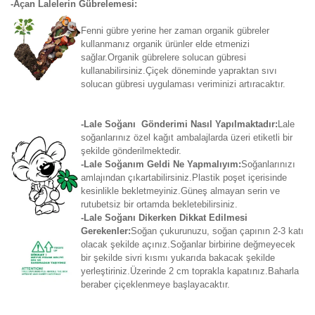
-Açan Lalelerin Gübrelemesi:
Fenni gübre yerine her zaman organik gübreler
kullanmanız organik ürünler elde etmenizi
sağlar.Organik gübrelere solucan gübresi
kullanabilirsiniz.Çiçek döneminde yapraktan sıvı
solucan gübresi uygulaması veriminizi artıracaktır.
-Lale Soğanı Gönderimi Nasıl Yapılmaktadır:
Lale
soğanlarınız özel kağıt ambalajlarda üzeri etiketli bir
şekilde gönderilmektedir.
-Lale Soğanım Geldi Ne Yapmalıyım:
Soğanlarınızı
amlajından çıkartabilirsiniz.Plastik poşet içerisinde
kesinlikle bekletmeyiniz.Güneş almayan serin ve
rutubetsiz bir ortamda bekletebilirsiniz.
-Lale Soğanı Dikerken Dikkat Edilmesi
Gerekenler:
Soğan çukurunuzu, soğan çapının 2-3 katı
olacak şekilde açınız.Soğanlar birbirine değmeyecek
bir şekilde sivri kısmı yukarıda bakacak şekilde
yerleştiriniz.Üzerinde 2 cm toprakla kapatınız.Baharla
beraber çiçeklenmeye başlayacaktır.