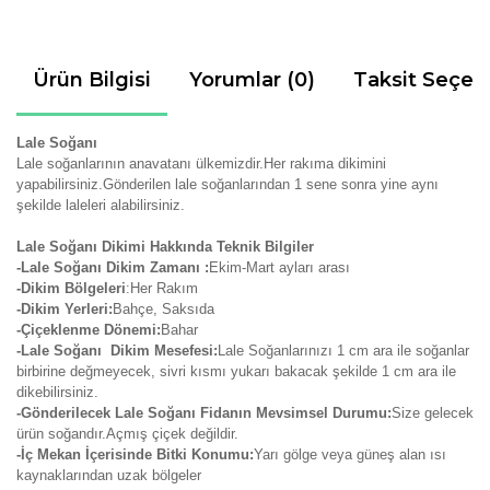
Ürün Bilgisi
Yorumlar (0)
Taksit Seçen
Lale Soğanı
Lale soğanlarının anavatanı ülkemizdir.Her rakıma dikimini
yapabilirsiniz.Gönderilen lale soğanlarından 1 sene sonra yine aynı
şekilde laleleri alabilirsiniz.
Lale Soğanı Dikimi Hakkında Teknik Bilgiler
-Lale Soğanı Dikim Zamanı :
Ekim-Mart ayları arası
-Dikim Bölgeleri
:Her Rakım
-Dikim Yerleri:
Bahçe, Saksıda
-Çiçeklenme Dönemi:
Bahar
-Lale Soğanı Dikim Mesefesi:
Lale Soğanlarınızı 1 cm ara ile soğanlar
birbirine değmeyecek, sivri kısmı yukarı bakacak şekilde 1 cm ara ile
dikebilirsiniz.
-Gönderilecek Lale Soğanı Fidanın Mevsimsel Durumu:
Size gelecek
ürün soğandır.Açmış çiçek değildir.
-İç Mekan İçerisinde Bitki Konumu:
Yarı gölge veya güneş alan ısı
kaynaklarından uzak bölgeler