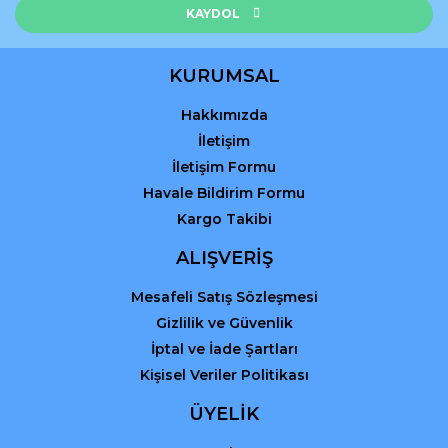
Ürün açıklamasında eksik bilgiler bulunuyor.
KAYDOL
Ürün bilgilerinde hatalar bulunuyor.
Ürün fiyatı diğer sitelerden daha pahalı.
KURUMSAL
Bu ürüne benzer farklı alternatifler olmalı.
Hakkımızda
İletişim
İletişim Formu
Havale Bildirim Formu
Kargo Takibi
Gönder
ALIŞVERİŞ
Mesafeli Satış Sözleşmesi
Gizlilik ve Güvenlik
İptal ve İade Şartları
Kişisel Veriler Politikası
ÜYELİK