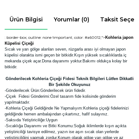
Ürün Bilgisi
Yorumlar (0)
Taksit Seçen
: border-box; outline: none !important; color: #a60012;">
Kohleria japon
Küpelisi Çiçeği
Sıcak ve yarı gölge alanları seven, rüzgarla arası iyi olmayan japon
küpelisi olarakta ismi geçen bir bitkidir.Kışın yüksek sıcaklıklarda iç
mekanda çiçek açar.Dona dayanımı yoktur.Bakımı oldukça kolay bir
bitkidir.
Gönderilecek Kohleria Çiçeği Fidesi Teknik Bilgileri Lütfen Dikkatli
Bir Şekilde Okuyunuz
-
Gönderilecek Ürün:Gönderilecek ürün fidedir.
-Çiçek Fidesi Gönderimi:Özel tasarım fide kolisinde gönderim
yapılmaktadır.
-Kohleria Çiçeği Geldiğinde Ne Yapmalıyım:Kohleria çiçeği fidelerinizi
geldiğinde hemen ambalajından çıkartınız, hafif sulayınız.
-Saksıda Yetiştiriciliğe:Uygun
-Sıcaklığa Dayanımı ve Bitki Konumu:Soğuk iklimlerde kışın açıkta
yetiştiriciliği tavisye edilmez, yazın ise aşırı sıcak olan yerlerde
yetiştiriciliğini yapmak zordur.Konum olarak gölge yarı gölge ve az