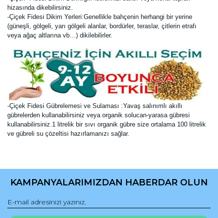
hizasında dikebilirsiniz.
-Çiçek Fidesi Dikim Yerleri:Genellikle bahçenin herhangi bir yerine
(güneşli, gölgeli, yarı gölgeli alanlar, bordürler, teraslar, çitlerin etrafı
veya ağaç altlarına vb…) dikilebilirler.
-Çiçek Fidesi Gübrelemesi ve Sulaması :Yavaş salınımlı akıllı
gübrelerden kullanabilirsiniz veya organik solucan-yarasa gübresi
kullanabilirsiniz.1 litrelik bir sıvı organik gübre size ortalama 100 litrelik
ve gübreli su çözeltisi hazırlamanızı sağlar.
Bu ürünün fiyat bilgisi, resim, ürün açıklamalarında ve diğer
konularda yetersiz gördüğünüz noktaları öneri formunu
Bu ürüne ilk yorumu siz yapın!
kullanarak tarafımıza iletebilirsiniz.
KAMPANYALARIMIZDAN HABERDAR OLUN
Görüş ve önerileriniz için teşekkür ederiz.
Yorum Yaz
Ürün resmi kalitesiz, bozuk veya görüntülenemiyor.