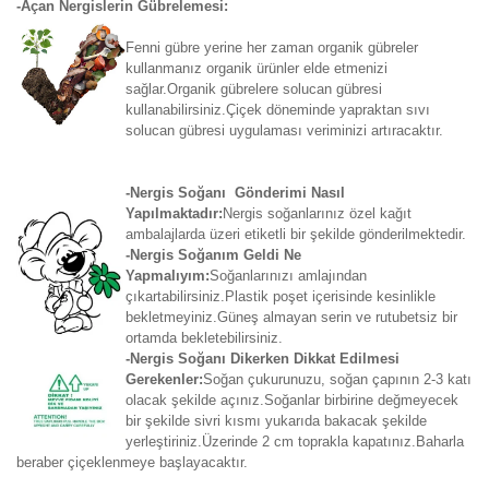
-Açan Nergislerin Gübrelemesi:
Fenni gübre yerine her zaman organik gübreler
kullanmanız organik ürünler elde etmenizi
sağlar.Organik gübrelere solucan gübresi
kullanabilirsiniz.Çiçek döneminde yapraktan sıvı
solucan gübresi uygulaması veriminizi artıracaktır.
-Nergis Soğanı Gönderimi Nasıl
Yapılmaktadır:
Nergis soğanlarınız özel kağıt
ambalajlarda üzeri etiketli bir şekilde gönderilmektedir.
-Nergis Soğanım Geldi Ne
Yapmalıyım:
Soğanlarınızı amlajından
çıkartabilirsiniz.Plastik poşet içerisinde kesinlikle
bekletmeyiniz.Güneş almayan serin ve rutubetsiz bir
ortamda bekletebilirsiniz.
-Nergis Soğanı Dikerken Dikkat Edilmesi
Gerekenler:
Soğan çukurunuzu, soğan çapının 2-3 katı
olacak şekilde açınız.Soğanlar birbirine değmeyecek
bir şekilde sivri kısmı yukarıda bakacak şekilde
yerleştiriniz.Üzerinde 2 cm toprakla kapatınız.Baharla
beraber çiçeklenmeye başlayacaktır.