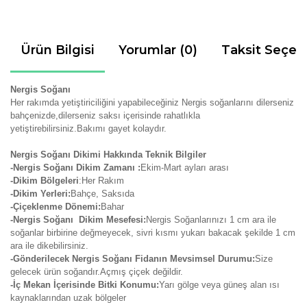
Ürün Bilgisi
Yorumlar (0)
Taksit Seçen
Nergis Soğanı
Her rakımda yetiştiriciliğini yapabileceğiniz Nergis soğanlarını dilerseniz
bahçenizde,dilerseniz saksı içerisinde rahatlıkla
yetiştirebilirsiniz.Bakımı gayet kolaydır.
Nergis Soğanı Dikimi Hakkında Teknik Bilgiler
-Nergis Soğanı Dikim Zamanı :
Ekim-Mart ayları arası
-Dikim Bölgeleri
:Her Rakım
-Dikim Yerleri:
Bahçe, Saksıda
-Çiçeklenme Dönemi:
Bahar
-Nergis Soğanı Dikim Mesefesi:
Nergis Soğanlarınızı 1 cm ara ile
soğanlar birbirine değmeyecek, sivri kısmı yukarı bakacak şekilde 1 cm
ara ile dikebilirsiniz.
-Gönderilecek Nergis Soğanı Fidanın Mevsimsel Durumu:
Size
gelecek ürün soğandır.Açmış çiçek değildir.
-İç Mekan İçerisinde Bitki Konumu:
Yarı gölge veya güneş alan ısı
kaynaklarından uzak bölgeler