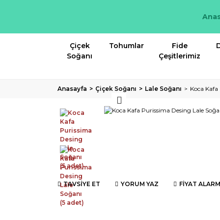
Anas
Çiçek
Tohumlar
Fide
D
Soğanı
Çeşitlerimiz
Anasayfa
Çiçek Soğanı
Lale Soğanı
Koca Kafa 
TAVSİYE ET
YORUM YAZ
FİYAT ALARM