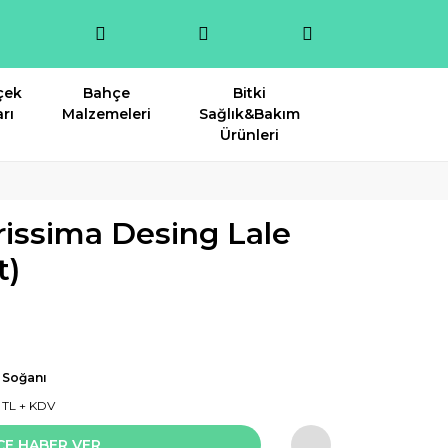
çek
Bahçe
Bitki
rı
Malzemeleri
Sağlık&Bakım
Ürünleri
rissima Desing Lale
t)
 Soğanı
5 TL + KDV
CE HABER VER