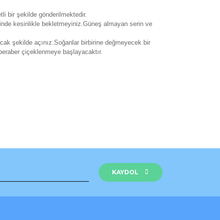
li bir şekilde gönderilmektedir.
isinde kesinlikle bekletmeyiniz.Güneş almayan serin ve
cak şekilde açınız.Soğanlar birbirine değmeyecek bir
 beraber çiçeklenmeye başlayacaktır.
rak tarafımıza iletebilirsiniz.
KAYDOL