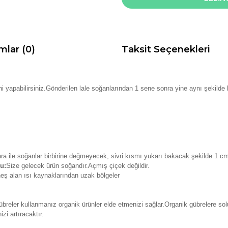
mlar (0)
Taksit Seçenekleri
yapabilirsiniz.Gönderilen lale soğanlarından 1 sene sonra yine aynı şekilde lal
ra ile soğanlar birbirine değmeyecek, sivri kısmı yukarı bakacak şekilde 1 cm a
u:
Size gelecek ürün soğandır.Açmış çiçek değildir.
eş alan ısı kaynaklarından uzak bölgeler
breler kullanmanız organik ürünler elde etmenizi sağlar.Organik gübrelere so
zi artıracaktır.