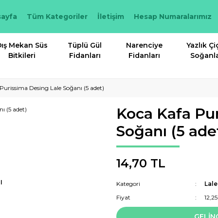
ayfa
Tüm Kategoriler
İletişim
Hesap Numaralarımız
ış Mekan Süs
Tüplü Gül
Narenciye
Yazlık Çi
Bitkileri
Fidanları
Fidanları
Soğanla
Purissima Desing Lale Soğanı (5 adet)
Koca Kafa Pu
Soğanı (5 ade
14,70 TL
I
Kategori
Lale
Fiyat
12,2
GELİN