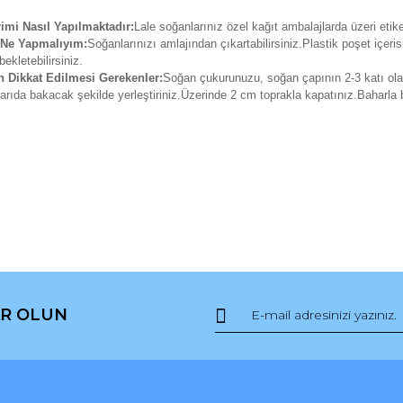
mi Nasıl Yapılmaktadır:
Lale soğanlarınız özel kağıt ambalajlarda üzeri etiket
 Ne Yapmalıyım:
Soğanlarınızı amlajından çıkartabilirsiniz.Plastik poşet içer
ekletebilirsiniz.
n Dikkat Edilmesi Gerekenler:
Soğan çukurunuzu, soğan çapının 2-3 katı ola
karıda bakacak şekilde yerleştiriniz.Üzerinde 2 cm toprakla kapatınız.Baharla
da ve diğer konularda yetersiz gördüğünüz noktaları öneri formunu kullana
Bu ürüne ilk yorumu siz yapın!
R OLUN
r.
Yorum Yaz