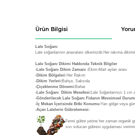
Ürün Bilgisi
Yoru
Lale Soğanı
Lale soğanlarının anavatanı ülkemizdir.Her rakıma dikimini 
Lale Soğanı Dikimi Hakkında Teknik Bilgiler
-Lale Soğanı Dikim Zamanı :
Ekim-Mart ayları arası
-Dikim Bölgeleri
:Her Rakım
-Dikim Yerleri:
Bahçe, Saksıda
-Çiçeklenme Dönemi:
Bahar
-Lale Soğanı Dikim Mesefesi:
Lale Soğanlarınızı 1 cm a
-Gönderilecek Lale Soğanı Fidanın Mevsimsel Durum
-İç Mekan İçerisinde Bitki Konumu:
Yarı gölge veya gün
-Açan Lalelerin Gübrelemesi:
Fenni gübre yerine her zaman organik gü
sıvı solucan gübresi uygulaması verimini