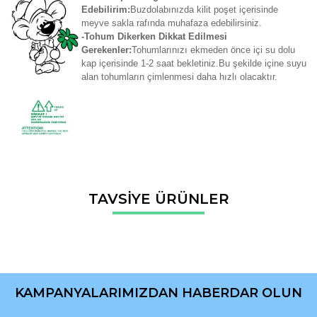
Edebilirim:
Buzdolabınızda kilit poşet içerisinde
meyve sakla rafında muhafaza edebilirsiniz.
-Tohum Dikerken Dikkat Edilmesi
Gerekenler:
Tohumlarınızı ekmeden önce içi su dolu
kap içerisinde 1-2 saat bekletiniz.Bu şekilde içine suyu
alan tohumların çimlenmesi daha hızlı olacaktır.
Bu ürünün fiyat bilgisi, resim, ürün açıklamalarında ve diğer
TAVSİYE ÜRÜNLER
konularda yetersiz gördüğünüz noktaları öneri formunu
Bu ürüne ilk yorumu siz yapın!
kullanarak tarafımıza iletebilirsiniz.
Görüş ve önerileriniz için teşekkür ederiz.
Yorum Yaz
Ürün resmi kalitesiz, bozuk veya görüntülenemiyor.
Ürün açıklamasında eksik bilgiler bulunuyor.
KAMPANYALARIMIZDAN HABERDAR OLUN
Ürün bilgilerinde hatalar bulunuyor.