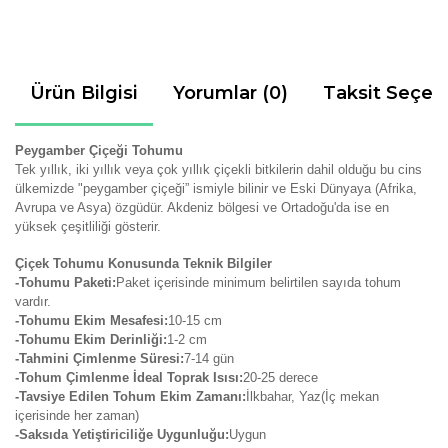
Ürün Bilgisi
Yorumlar (0)
Taksit Seçen
Peygamber Çiçeği Tohumu
Tek yıllık, iki yıllık veya çok yıllık çiçekli bitkilerin dahil olduğu bu cins
ülkemizde "peygamber çiçeği” ismiyle bilinir ve Eski Dünyaya (Afrika,
Avrupa ve Asya) özgüdür. Akdeniz bölgesi ve Ortadoğu'da ise en
yüksek çeşitliliği gösterir.
Çiçek Tohumu Konusunda Teknik Bilgiler
-Tohumu Paketi:
Paket içerisinde minimum belirtilen sayıda tohum
vardır.
-Tohumu Ekim Mesafesi:
10-15 cm
-Tohumu Ekim Derinliği:
1-2 cm
-Tahmini Çimlenme Süresi:
7-14
gün
-Tohum Çimlenme İdeal Toprak Isısı:
20-25 derece
-Tavsiye Edilen Tohum Ekim Zamanı:
İlkbahar, Yaz(İç mekan
içerisinde her zaman)
-Saksıda Yetiştiriciliğe Uygunluğu:
Uygun