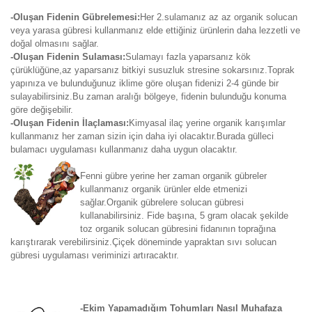
-Oluşan Fidenin Gübrelemesi:
Her 2.sulamanız az az organik solucan
veya yarasa gübresi kullanmanız elde ettiğiniz ürünlerin daha lezzetli ve
doğal olmasını sağlar.
-Oluşan Fidenin Sulaması:
Sulamayı fazla yaparsanız kök
çürüklüğüne,az yaparsanız bitkiyi susuzluk stresine sokarsınız.Toprak
yapınıza ve bulunduğunuz iklime göre oluşan fidenizi 2-4 günde bir
sulayabilirsiniz.Bu zaman aralığı bölgeye, fidenin bulunduğu konuma
göre değişebilir.
-Oluşan Fidenin İlaçlaması:
Kimyasal ilaç yerine organik karışımlar
kullanmanız her zaman sizin için daha iyi olacaktır.Burada gülleci
bulamacı uygulaması kullanmanız daha uygun olacaktır.
Fenni gübre yerine her zaman organik gübreler
kullanmanız organik ürünler elde etmenizi
sağlar.Organik gübrelere solucan gübresi
kullanabilirsiniz. Fide başına, 5 gram olacak şekilde
toz organik solucan gübresini fidanının toprağına
karıştırarak verebilirsiniz.Çiçek döneminde yapraktan sıvı solucan
gübresi uygulaması veriminizi artıracaktır.
-Ekim Yapamadığım Tohumları Nasıl Muhafaza