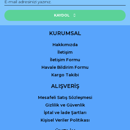
Ürün fiyatı diğer sitelerden daha pahalı.
Bu ürüne benzer farklı alternatifler olmalı.
KAYDOL
KURUMSAL
Hakkımızda
Gönder
İletişim
İletişim Formu
Havale Bildirim Formu
Kargo Takibi
ALIŞVERİŞ
Mesafeli Satış Sözleşmesi
Gizlilik ve Güvenlik
İptal ve İade Şartları
Kişisel Veriler Politikası