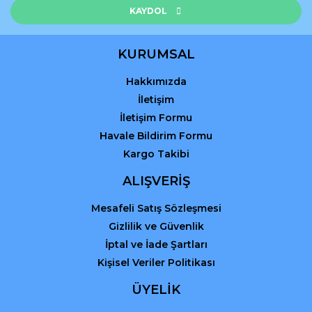
Bu ürüne benzer farklı alternatifler olmalı.
KAYDOL
KURUMSAL
Hakkımızda
Gönder
İletişim
İletişim Formu
Havale Bildirim Formu
Kargo Takibi
ALIŞVERİŞ
Mesafeli Satış Sözleşmesi
Gizlilik ve Güvenlik
İptal ve İade Şartları
Kişisel Veriler Politikası
ÜYELİK