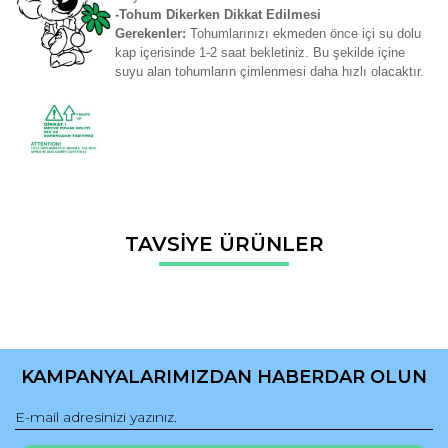
-Tohum Dikerken Dikkat Edilmesi
Gerekenler:
Tohumlarınızı ekmeden önce içi su dolu
kap içerisinde 1-2 saat bekletiniz. Bu şekilde içine
suyu alan tohumların çimlenmesi daha hızlı olacaktır.
Bu ürünün fiyat bilgisi, resim, ürün açıklamalarında ve diğer
TAVSİYE ÜRÜNLER
konularda yetersiz gördüğünüz noktaları öneri formunu
Bu ürüne ilk yorumu siz yapın!
kullanarak tarafımıza iletebilirsiniz.
Görüş ve önerileriniz için teşekkür ederiz.
Yorum Yaz
Ürün resmi kalitesiz, bozuk veya görüntülenemiyor.
Ürün açıklamasında eksik bilgiler bulunuyor.
KAMPANYALARIMIZDAN HABERDAR OLUN
Ürün bilgilerinde hatalar bulunuyor.
Ürün fiyatı diğer sitelerden daha pahalı.