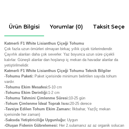
Ürün Bilgisi
Yorumlar (0)
Taksit Seçen
Katmerli F1 White Lisianthus Çiçeği Tohumu
Çok fazla uzun ömürleri olmayan birkaç yıllık çiçek türlerindendir.
Çayırlık alanları daha çok severler. Yaz boyunca uzun süre çiçekli
kalırlar. Güneşli alanlar dan hoşlanıp iç mekan da havadar alanlar da
yetiştirilmelidir.
Katmerli F1 White Lisianthus Çiçeği Tohumu Teknik Bilgiler
-Tohumu Paketi:
Paket içerisinde minimum belirtilen sayıda tohum
vardır.
-Tohumu Ekim Mesafesi:
5-10 cm
-Tohumu Ekim Derinliği:
1-2 cm
-Tohumu Tahmini Çimlenme Süresi:
10-25 gün
-Tohum Çimlenme İdeal Toprak Isısı:
20-25 derece
-Tavsiye Edilen Tohum Ekim Zamanı:
İlkbahar, Yaz(İç mekan
içerisinde her zaman)
-Saksıda Yetiştiriciliğe Uygunluğu:
Uygun
-Oluşan Fidenin Gübrelemesi:
Her 2.sulamanız az az organik solucan