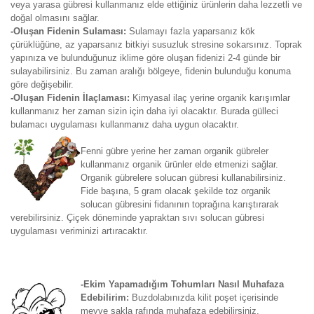
veya yarasa gübresi kullanmanız elde ettiğiniz ürünlerin daha lezzetli ve
doğal olmasını sağlar.
-Oluşan Fidenin Sulaması:
Sulamayı fazla yaparsanız kök
çürüklüğüne, az yaparsanız bitkiyi susuzluk stresine sokarsınız. Toprak
yapınıza ve bulunduğunuz iklime göre oluşan fidenizi 2-4 günde bir
sulayabilirsiniz. Bu zaman aralığı bölgeye, fidenin bulunduğu konuma
göre değişebilir.
-Oluşan Fidenin İlaçlaması:
Kimyasal ilaç yerine organik karışımlar
kullanmanız her zaman sizin için daha iyi olacaktır. Burada gülleci
bulamacı uygulaması kullanmanız daha uygun olacaktır.
Fenni gübre yerine her zaman organik gübreler
kullanmanız organik ürünler elde etmenizi sağlar.
Organik gübrelere solucan gübresi kullanabilirsiniz.
Fide başına, 5 gram olacak şekilde toz organik
solucan gübresini fidanının toprağına karıştırarak
verebilirsiniz. Çiçek döneminde yapraktan sıvı solucan gübresi
uygulaması veriminizi artıracaktır.
-Ekim Yapamadığım Tohumları Nasıl Muhafaza
Edebilirim:
Buzdolabınızda kilit poşet içerisinde
meyve sakla rafında muhafaza edebilirsiniz.