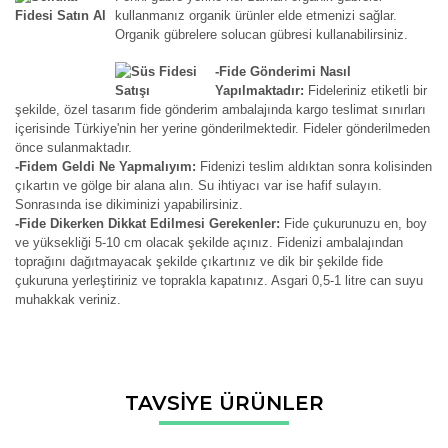
kullanmanız organik ürünler elde etmenizi sağlar.
Organik gübrelere solucan gübresi kullanabilirsiniz.
-Fide Gönderimi Nasıl
Yapılmaktadır:
Fideleriniz etiketli bir
şekilde, özel tasarım fide gönderim ambalajında kargo teslimat sınırları
içerisinde Türkiye'nin her yerine gönderilmektedir. Fideler gönderilmeden
önce sulanmaktadır.
-Fidem Geldi Ne Yapmalıyım:
Fidenizi teslim aldıktan sonra kolisinden
çıkartın ve gölge bir alana alın. Su ihtiyacı var ise hafif sulayın.
Sonrasında ise dikiminizi yapabilirsiniz.
-Fide Dikerken Dikkat Edilmesi Gerekenler:
Fide çukurunuzu en, boy
ve yüksekliği 5-10 cm olacak şekilde açınız. Fidenizi ambalajından
toprağını dağıtmayacak şekilde çıkartınız ve dik bir şekilde fide
çukuruna yerleştiriniz ve toprakla kapatınız. Asgari 0,5-1 litre can suyu
muhakkak veriniz.
Bu ürünün fiyat bilgisi, resim, ürün açıklamalarında ve diğer
TAVSİYE ÜRÜNLER
konularda yetersiz gördüğünüz noktaları öneri formunu
Bu ürüne ilk yorumu siz yapın!
kullanarak tarafımıza iletebilirsiniz.