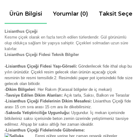
Ürün Bilgisi
Yorumlar (0)
Taksit Seçen
Lisianthus Çiçeği
Kesme çiçek olarak en fazla tercih edilen türlerdendir. Gül görünümlü
olup oldukça sağlam bir yapıya sahiptir. Çiçekleri solmadan uzun süre
kalırlar.
Lisianthus Çiçeği Fidesi Teknik Bilgiler
-Lisianthus Çiçeği Fidesi Yaşı-Görseli:
Gönderilecek fide ithal olup bu
yılın ürünüdür. Çiçekli resim gelecek olan ürünün açacağı çiçek
resminin bir resmi temsilidir.2. Resimdeki paper pot içerisindeki fide size
gelecek olan bitkidir.
-Dikim Bölgeleri
: Her Rakım (Karasal bölgeler de iç mekan)
-Tavsiye Edilen Dikim Alanları:
Açık tarla, Saksı, Balkon ve Teraslar
-Lisianthus Çiçeği Fidelerinin Dikim Mesafesi:
Lisianthus Çiçeği fide
arası 15 cm sıra arası 15 cm ara ile dikebilirsiniz.
-Saksıda Yetiştiriciliğe Uygunluğu:
Uygundur. İç mekan içerisinde
bitkileriniz saksı içerisinde beton zemin üzerinde yetiştirmeniz tavsiye
edilmez. Ahşap bir saksı altlığı her zaman idealdir.
-Lisianthus Çiçeği Fidelerinde Gübreleme:
Fenni gübre yerine her zaman organik gübreler