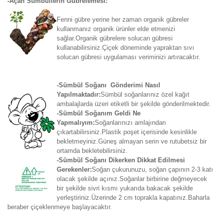
-Açan Sümbüllerin Gübrelemesi:
Fenni gübre yerine her zaman organik gübreler
kullanmanız organik ürünler elde etmenizi
sağlar.Organik gübrelere solucan gübresi
kullanabilirsiniz.Çiçek döneminde yapraktan sıvı
solucan gübresi uygulaması veriminizi artıracaktır.
-Sümbül Soğanı Gönderimi Nasıl
Yapılmaktadır:
Sümbül soğanlarınız özel kağıt
ambalajlarda üzeri etiketli bir şekilde gönderilmektedir.
-Sümbül Soğanım Geldi Ne
Yapmalıyım:
Soğanlarınızı amlajından
çıkartabilirsiniz.Plastik poşet içerisinde kesinlikle
bekletmeyiniz.Güneş almayan serin ve rutubetsiz bir
ortamda bekletebilirsiniz.
-Sümbül Soğanı Dikerken Dikkat Edilmesi
Gerekenler:
Soğan çukurunuzu, soğan çapının 2-3 katı
olacak şekilde açınız.Soğanlar birbirine değmeyecek
bir şekilde sivri kısmı yukarıda bakacak şekilde
yerleştiriniz.Üzerinde 2 cm toprakla kapatınız.Baharla
beraber çiçeklenmeye başlayacaktır.