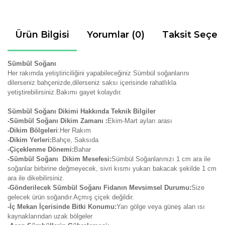
Ürün Bilgisi
Yorumlar (0)
Taksit Seçen
Sümbül Soğanı
Her rakımda yetiştiriciliğini yapabileceğiniz Sümbül soğanlarını
dilerseniz bahçenizde,dilerseniz saksı içerisinde rahatlıkla
yetiştirebilirsiniz.Bakımı gayet kolaydır.
Sümbül Soğanı Dikimi Hakkında Teknik Bilgiler
-Sümbül Soğanı Dikim Zamanı :
Ekim-Mart ayları arası
-Dikim Bölgeleri
:Her Rakım
-Dikim Yerleri:
Bahçe, Saksıda
-Çiçeklenme Dönemi:
Bahar
-Sümbül Soğanı Dikim Mesefesi:
Sümbül Soğanlarınızı 1 cm ara ile
soğanlar birbirine değmeyecek, sivri kısmı yukarı bakacak şekilde 1 cm
ara ile dikebilirsiniz.
-Gönderilecek Sümbül Soğanı Fidanın Mevsimsel Durumu:
Size
gelecek ürün soğandır.Açmış çiçek değildir.
-İç Mekan İçerisinde Bitki Konumu:
Yarı gölge veya güneş alan ısı
kaynaklarından uzak bölgeler