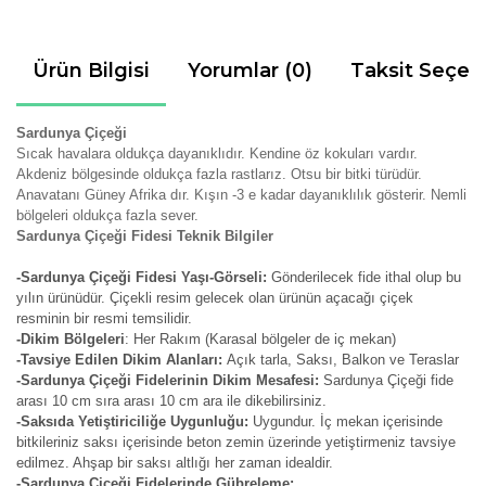
Ürün Bilgisi
Yorumlar (0)
Taksit Seçen
Sardunya Çiçeği
Sıcak havalara oldukça dayanıklıdır. Kendine öz kokuları vardır.
Akdeniz bölgesinde oldukça fazla rastlarız. Otsu bir bitki türüdür.
Anavatanı Güney Afrika dır. Kışın -3 e kadar dayanıklılık gösterir. Nemli
bölgeleri oldukça fazla sever.
Sardunya Çiçeği Fidesi Teknik Bilgiler
-Sardunya Çiçeği Fidesi Yaşı-Görseli:
Gönderilecek fide ithal olup bu
yılın ürünüdür. Çiçekli resim gelecek olan ürünün açacağı çiçek
resminin bir resmi temsilidir.
-Dikim Bölgeleri
: Her Rakım (Karasal bölgeler de iç mekan)
-Tavsiye Edilen Dikim Alanları:
Açık tarla, Saksı, Balkon ve Teraslar
-Sardunya Çiçeği Fidelerinin Dikim Mesafesi:
Sardunya
Çiçeği fide
arası 10 cm sıra arası 10 cm ara ile dikebilirsiniz.
-Saksıda Yetiştiriciliğe Uygunluğu:
Uygundur. İç mekan içerisinde
bitkileriniz saksı içerisinde beton zemin üzerinde yetiştirmeniz tavsiye
edilmez. Ahşap bir saksı altlığı her zaman idealdir.
-Sardunya Çiçeği Fidelerinde Gübreleme: