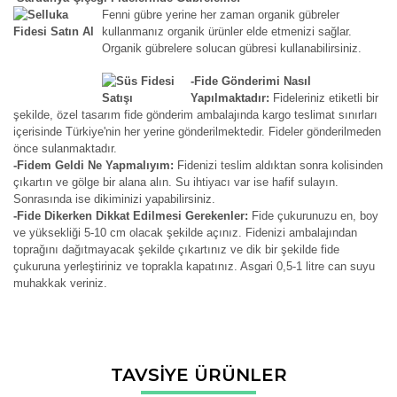
Fenni gübre yerine her zaman organik gübreler
kullanmanız organik ürünler elde etmenizi sağlar.
Organik gübrelere solucan gübresi kullanabilirsiniz.
-Fide Gönderimi Nasıl
Yapılmaktadır:
Fideleriniz etiketli bir
şekilde, özel tasarım fide gönderim ambalajında kargo teslimat sınırları
içerisinde Türkiye'nin her yerine gönderilmektedir. Fideler gönderilmeden
önce sulanmaktadır.
-Fidem Geldi Ne Yapmalıyım:
Fidenizi teslim aldıktan sonra kolisinden
çıkartın ve gölge bir alana alın. Su ihtiyacı var ise hafif sulayın.
Sonrasında ise dikiminizi yapabilirsiniz.
-Fide Dikerken Dikkat Edilmesi Gerekenler:
Fide çukurunuzu en, boy
ve yüksekliği 5-10 cm olacak şekilde açınız. Fidenizi ambalajından
toprağını dağıtmayacak şekilde çıkartınız ve dik bir şekilde fide
çukuruna yerleştiriniz ve toprakla kapatınız. Asgari 0,5-1 litre can suyu
muhakkak veriniz.
Bu ürünün fiyat bilgisi, resim, ürün açıklamalarında ve diğer
TAVSİYE ÜRÜNLER
konularda yetersiz gördüğünüz noktaları öneri formunu
Bu ürüne ilk yorumu siz yapın!