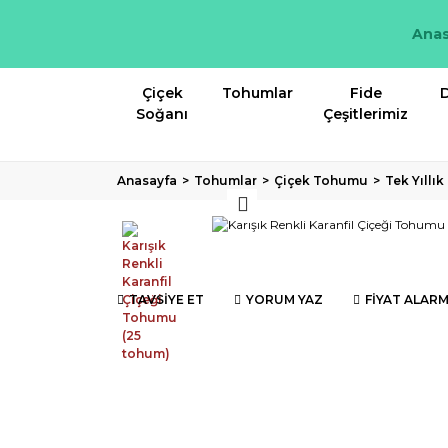
Anas
Çiçek
Tohumlar
Fide
D
Soğanı
Çeşitlerimiz
Anasayfa
Tohumlar
Çiçek Tohumu
Tek Yıllı
TAVSİYE ET
YORUM YAZ
FİYAT ALARM