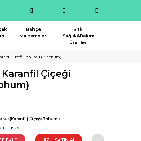
çek
Bahçe
Bitki
rı
Malzemeleri
Sağlık&Bakım
Ürünleri
Karanfil Çiçeği Tohumu (25 tohum)
 Karanfil Çiçeği
tohum)
thus(Karanfil) Çiçeği Tohumu
7 TL + KDV
TE EKLE
HIZLI SATIN AL