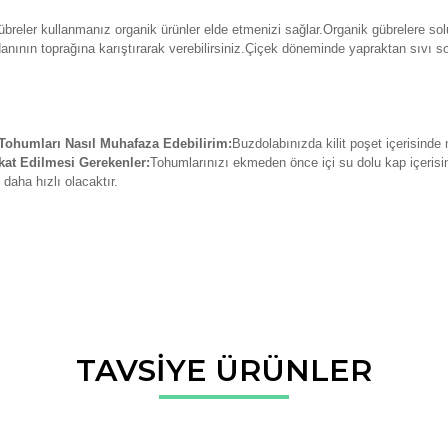
breler kullanmanız organik ürünler elde etmenizi sağlar.Organik gübrelere solu
danının toprağına karıştırarak verebilirsiniz.Çiçek döneminde yapraktan sıvı so
ohumları Nasıl Muhafaza Edebilirim:
Buzdolabınızda kilit poşet içerisinde
at Edilmesi Gerekenler:
Tohumlarınızı ekmeden önce içi su dolu kap içerisin
daha hızlı olacaktır.
da ve diğer konularda yetersiz gördüğünüz noktaları öneri formunu kullana
TAVSİYE ÜRÜNLER
Bu ürüne ilk yorumu siz yapın!
r.
Yorum Yaz