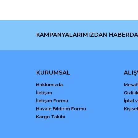
Ürün açıklamasında eksik bilgiler bulunuyor.
Ürün bilgilerinde hatalar bulunuyor.
Ürün fiyatı diğer sitelerden daha pahalı.
Bu ürüne benzer farklı alternatifler olmalı.
KAMPANYALARIMIZDAN HABERDA
KURUMSAL
ALIŞ
Hakkımızda
Mesafe
İletişim
Gizlil
İletişim Formu
İptal 
Havale Bildirim Formu
Kişisel
Kargo Takibi