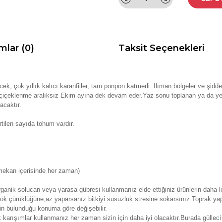
mlar (0)
Taksit Seçenekleri
ecek, çok yıllık kalıcı karanfiller, tam ponpon katmerli. Ilıman bölgeler ve şi
an çiçeklenme aralıksız Ekim ayına dek devam eder.
Yaz sonu toplanan ya da ye
acaktır.
tilen sayıda tohum vardır.
mekan içerisinde her zaman)
anik solucan veya yarasa gübresi kullanmanız elde ettiğiniz ürünlerin daha le
k çürüklüğüne,az yaparsanız bitkiyi susuzluk stresine sokarsınız.Toprak yap
nin bulunduğu konuma göre değişebilir.
k karışımlar kullanmanız her zaman sizin için daha iyi olacaktır.Burada güll