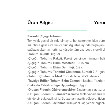
Ürün Bilgisi
Yoru
Karanfil
Çiçeği Tohumu
Tek yıllık geçici bir bitki olmayıp, her sezon yeniden sür
sıkıntısız gelişir ve kalıcı olur. Ağustos ayında başlay
sağlayacaktır, ayırdığınız köşede tüm yaz boyu çiçekli ol
Tohum Teknik Bilgiler
-Çiçeğin Tohumu Paketi:
Paket içerisinde minimum belir
-Çiçeğin Tohumu Ekim Mesafesi:
10-15 cm
-Çiçeğin Tohumu Ekim Derinliği:
1-2 cm
-Çiçeğin Tohumu Tahmini Çimlenme Süresi:
7-21
gün
-Tohum Çimlenme İdeal Toprak Isısı:
20-30 derece
-Tavsiye Edilen Tohum Ekim Zamanı:
lkbahar, Yaz(İç 
-Saksıda Yetiştiriciliğe Uygunluğu:
Uygun
-Oluşan Fidenin Gübrelemesi:
Her 2.sulamanız az az org
-Oluşan Fidenin Sulaması:
Sulamayı fazla yaparsanız kö
günde bir sulayabilirsiniz.Bu zaman aralığı bölgeye, fide
-Oluşan Fidenin İlaçlaması:
Kimyasal ilaç yerine organi