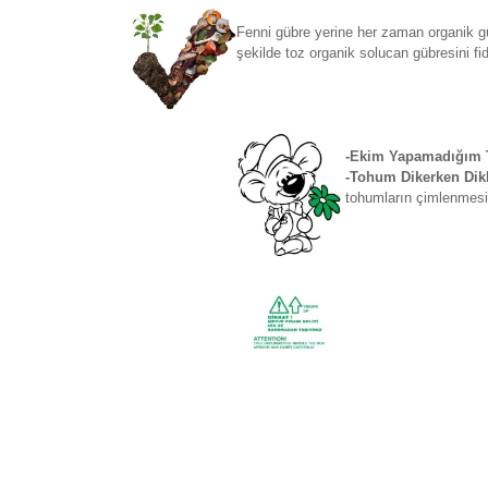
Fenni gübre yerine her zaman organik gü
şekilde toz organik solucan gübresini fi
-Ekim Yapamadığım T
-Tohum Dikerken Dikk
tohumların çimlenmesi 
Bu ürünün fiyat bilgisi, resim, ürün açıklamaların
Görüş ve önerileriniz için teşekkür ederiz.
Ürün resmi kalitesiz, bozuk veya görüntülenemiyo