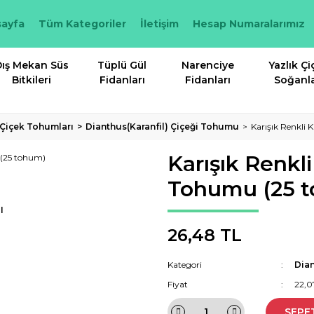
ayfa
Tüm Kategoriler
İletişim
Hesap Numaralarımız
ış Mekan Süs
Tüplü Gül
Narenciye
Yazlık Çi
Bitkileri
Fidanları
Fidanları
Soğanla
k Çiçek Tohumları
Dianthus(Karanfil) Çiçeği Tohumu
Karışık Renkli 
Karışık Renkli
Tohumu (25 
I
26,48 TL
Kategori
Dian
Fiyat
22,0
SEPE