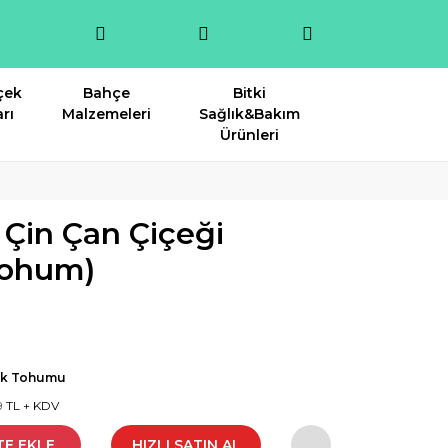
çek
Bahçe
Bitki
rı
Malzemeleri
Sağlık&Bakım
Ürünleri
i Çin Çan Çiçeği
tohum)
ek Tohumu
9 TL + KDV
TE EKLE
HIZLI SATIN AL