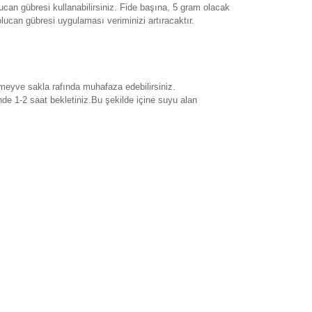
can gübresi kullanabilirsiniz. Fide başına, 5 gram olacak
lucan gübresi uygulaması veriminizi artıracaktır.
 meyve sakla rafında muhafaza edebilirsiniz.
de 1-2 saat bekletiniz.Bu şekilde içine suyu alan
rak tarafımıza iletebilirsiniz.