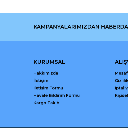
Ürün bilgilerinde hatalar bulunuyor.
Ürün fiyatı diğer sitelerden daha pahalı.
Bu ürüne benzer farklı alternatifler olmalı.
KAMPANYALARIMIZDAN HABERDA
KURUMSAL
ALIŞ
Hakkımızda
Mesafe
İletişim
Gizlil
İletişim Formu
İptal 
Havale Bildirim Formu
Kişisel
Kargo Takibi