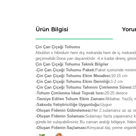
Ürün Bilgisi
Yoru
Çin Çan Çiçeği Tohumu
Abutilon x hibridum hem dış mekanda hem de iç mekanda y
geçirmelidir.Dona yarı dayanıklıdır -4 e kadar direnç göste
Çin Çan Çiçeği Tohumu Teknik Bilgiler
-Çin Çan Çiçeği Tohumu Paketi:
Paket içerisinde minimu
-Çin Çan Çiçeği Tohumu Ekim Mesafesi:
10-15 cm
-Çin Çan Çiçeği Tohumu Ekim Derinliği:
1-2 cm
-Çin Çan Çiçeği Tohumu Tahmini Çimlenme Süresi:
1
-Tohum Çimlenme İdeal Toprak Isısı:
20-25 derece
-Tavsiye Edilen Tohum Ekim Zamanı:
İlkbahar, Yaz(İç
-Saksıda Yetiştiriciliğe Uygunluğu:
Uygun
-Oluşan Fidenin Gübrelemesi:
Her 2.sulamanız az az org
-Oluşan Fidenin Sulaması:
Sulamayı fazla yaparsanız kö
günde bir sulayabilirsiniz.Bu zaman aralığı bölgeye, fide
-Oluşan Fidenin İlaçlaması:
Kimyasal ilaç yerine organi