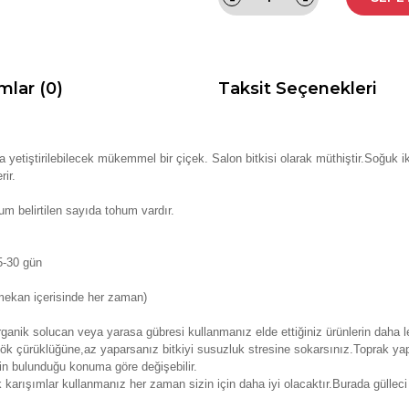
mlar (0)
Taksit Seçenekleri
etiştirilebilecek mükemmel bir çiçek. Salon bitkisi olarak müthiştir.Soğuk i
rir.
m belirtilen sayıda tohum vardır.
5-30 gün
 mekan içerisinde her zaman)
anik solucan veya yarasa gübresi kullanmanız elde ettiğiniz ürünlerin daha le
k çürüklüğüne,az yaparsanız bitkiyi susuzluk stresine sokarsınız.Toprak yap
nin bulunduğu konuma göre değişebilir.
k karışımlar kullanmanız her zaman sizin için daha iyi olacaktır.Burada güll