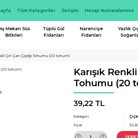
ayfa
Tüm Kategoriler
İletişim
Hesap Numaralarımız
ış Mekan Süs
Tüplü Gül
Narenciye
Yazlık Çi
Bitkileri
Fidanları
Fidanları
Soğanla
nkli Çin Çan Çiçeği Tohumu (20 tohum)
Karışık Renkl
Tohumu (20 
I
39,22 TL
Kategori
Çiç
Fiyat
32,6
SEPE