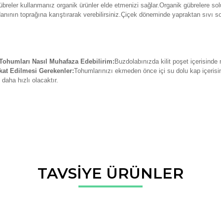
breler kullanmanız organik ürünler elde etmenizi sağlar.Organik gübrelere solu
danının toprağına karıştırarak verebilirsiniz.Çiçek döneminde yapraktan sıvı so
ohumları Nasıl Muhafaza Edebilirim:
Buzdolabınızda kilit poşet içerisinde
at Edilmesi Gerekenler:
Tohumlarınızı ekmeden önce içi su dolu kap içerisin
daha hızlı olacaktır.
da ve diğer konularda yetersiz gördüğünüz noktaları öneri formunu kullana
TAVSİYE ÜRÜNLER
Bu ürüne ilk yorumu siz yapın!
r.
Yorum Yaz