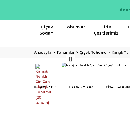
Anas
Çiçek
Tohumlar
Fide
D
Soğanı
Çeşitlerimiz
Anasayfa
Tohumlar
Çiçek Tohumu
Karışık Re
TAVSİYE ET
YORUM YAZ
FİYAT ALARM