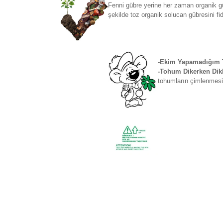
Fenni gübre yerine her zaman organik gü
şekilde toz organik solucan gübresini fi
-Ekim Yapamadığım T
-Tohum Dikerken Dikk
tohumların çimlenmesi 
Bu ürünün fiyat bilgisi, resim, ürün açıklamaların
Görüş ve önerileriniz için teşekkür ederiz.
Ürün resmi kalitesiz, bozuk veya görüntülenemiyo
Ürün açıklamasında eksik bilgiler bulunuyor.