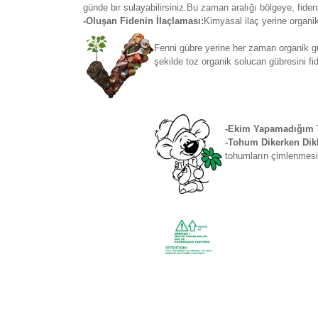
günde bir sulayabilirsiniz.Bu zaman aralığı bölgeye, fide
-Oluşan Fidenin İlaçlaması:
Kimyasal ilaç yerine organi
Fenni gübre yerine her zaman organik gü
şekilde toz organik solucan gübresini fi
-Ekim Yapamadığım T
-Tohum Dikerken Dikk
tohumların çimlenmesi 
Bu ürünün fiyat bilgisi, resim, ürün açıklamaların