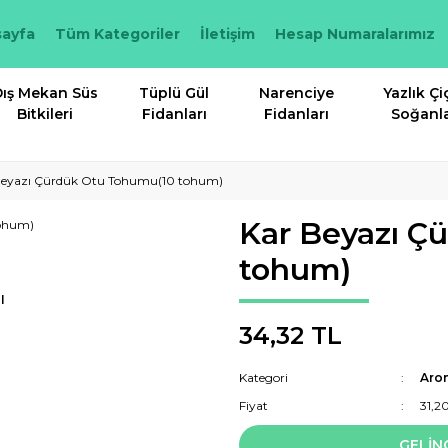
ayfa
Tüm Kategoriler
İletişim
Hesap Numaralarımız
ış Mekan Süs
Tüplü Gül
Narenciye
Yazlık Çi
Bitkileri
Fidanları
Fidanları
Soğanla
Beyazı Çürdük Otu Tohumu(10 tohum)
Kar Beyazı Ç
tohum)
I
34,32 TL
Kategori
Aro
Fiyat
31,2
GELİN