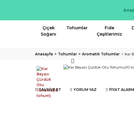
Anas
Çiçek
Tohumlar
Fide
D
Soğanı
Çeşitlerimiz
Anasayfa
Tohumlar
Aromatik Tohumlar
Kar 
TAVSİYE ET
YORUM YAZ
FİYAT ALARM