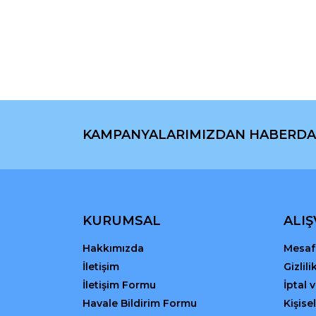
Görüş ve önerileriniz için teşekkür ederiz.
Ürün resmi kalitesiz, bozuk veya görüntülenemiyo
Ürün açıklamasında eksik bilgiler bulunuyor.
Ürün bilgilerinde hatalar bulunuyor.
Ürün fiyatı diğer sitelerden daha pahalı.
Bu ürüne benzer farklı alternatifler olmalı.
KAMPANYALARIMIZDAN HABERDA
KURUMSAL
ALIŞ
Hakkımızda
Mesafe
İletişim
Gizlil
İletişim Formu
İptal 
Havale Bildirim Formu
Kişisel