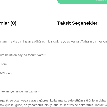
mlar (0)
Taksit Seçenekleri
ullanılmaktadır. İnsan sağlığı için bir çok faydası vardır. Tohum çimlend
um belirtilen sayıda tohum vardır.
30 cm
4-21
gün
 mekan içerisinde her zaman)
ganik solucan veya yarasa gübresi kullanmanız elde ettiğiniz ürünlerin daha l
ök çürüklüğüne, az yaparsanız bitkiyi susuzluk stresine sokarsınız.Toprak ya