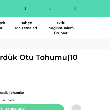
çek
Bahçe
Bitki
rı
Malzemeleri
Sağlık&Bakım
Ürünleri
ürdük Otu Tohumu(10
matik Tohumlar
0 TL + KDV
CE HABER VER