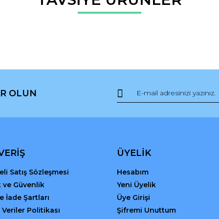
Bu ürüne ilk yorumu siz yapın!
r.
Yorum Yaz
R OLUN
Gönder
VERİŞ
ÜYELİK
li Satış Sözleşmesi
Hesabım
ik ve Güvenlik
Yeni Üyelik
ve İade Şartları
Üye Girişi
 Veriler Politikası
Şifremi Unuttum