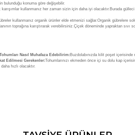
nin bulunduğu konuma göre değişebilir.
k karışımlar kullanmanız her zaman sizin için daha iyi olacaktır.Burada güll
breler kullanmanız organik ürünler elde etmenizi sağlar.Organik gübrelere solu
danının toprağına karıştırarak verebilirsiniz.Çiçek döneminde yapraktan sıvı so
ohumları Nasıl Muhafaza Edebilirim:
Buzdolabınızda kilit poşet içerisinde
at Edilmesi Gerekenler:
Tohumlarınızı ekmeden önce içi su dolu kap içerisin
daha hızlı olacaktır.
da ve diğer konularda yetersiz gördüğünüz noktaları öneri formunu kullana
TAVSİYE ÜRÜNLER