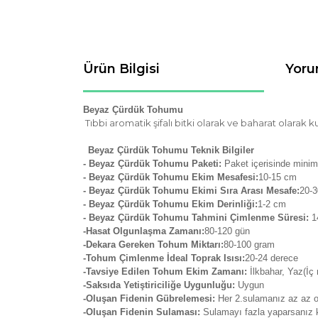
Ürün Bilgisi
Yoru
Beyaz Çürdük Tohumu
Tıbbi aromatik şifalı bitki olarak ve baharat olarak k
Beyaz Çürdük Tohumu Teknik Bilgiler
- Beyaz Çürdük Tohumu Paketi:
Paket içerisinde minim
- Beyaz Çürdük
Tohumu Ekim Mesafesi:
10-15 cm
- Beyaz Çürdük Tohumu Ekimi Sıra Arası Mesafe:
2
0-
- Beyaz Çürdük Tohumu Ekim Derinliği:
1-2 cm
- Beyaz Çürdük Tohumu Tahmini Çimlenme Süresi:
1
-Hasat Olgunlaşma Zamanı:
80-120 gün
-Dekara Gereken Tohum Miktarı:
80-100 gram
-Tohum Çimlenme İdeal Toprak Isısı:
20-24 derece
-Tavsiye Edilen Tohum Ekim Zamanı:
İlkbahar, Yaz(İç
-Saksıda Yetiştiriciliğe Uygunluğu:
Uygun
-Oluşan Fidenin Gübrelemesi:
Her 2.sulamanız az az or
-Oluşan Fidenin Sulaması:
Sulamayı fazla yaparsanız k